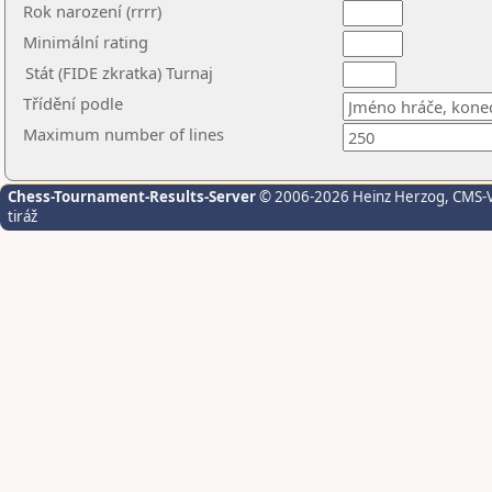
Rok narození (rrrr)
Minimální rating
Stát (FIDE zkratka) Turnaj
Třídění podle
Maximum number of lines
Chess-Tournament-Results-Server
© 2006-2026 Heinz Herzog
, CMS-
tiráž