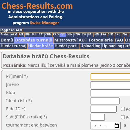
Logged on: Gast
Arabic
ARM
AZE
BIH
BUL
CAT
CHN
CRO
CZE
DEN
ENG
ESP
FAI
FIN
FRA
GER
GRE
INA
I
Domů
Databáze turnajů
Mistrovství AUT
Fotogalerie
FAQ
On
Hledat turnaj
Hledat hráče
Hledat partii
Upload log
Upload log (kr
Databáze hráčů Chess-Results
Poznámka:
Nerozlišují se velká a malá písmena. Jedno z označe
Příjmení *)
Jméno
Klub
Ident-číslo *)
Fide-ID *)
Po
Stát (FIDE zkratka) *)
Po
tournament end between
a