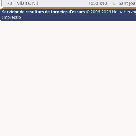
73
Vilalta, Nil
1050
s10
E
Sant Jo
Servidor de resultats de torneigs d'escacs
© 2006-2026 Heinz Herzo
Impressió