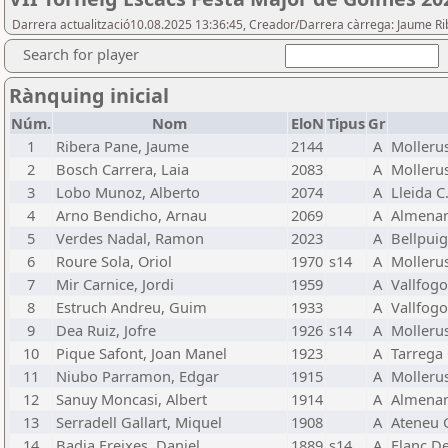
Darrera actualització10.08.2025 13:36:45, Creador/Darrera càrrega: Jaume R
Search for player
Rànquing inicial
Núm.
Nom
EloN
Tipus
Gr
1
Ribera Pane, Jaume
2144
A
Molleru
2
Bosch Carrera, Laia
2083
A
Molleru
3
Lobo Munoz, Alberto
2074
A
Lleida C
4
Arno Bendicho, Arnau
2069
A
Almenar
5
Verdes Nadal, Ramon
2023
A
Bellpuig
6
Roure Sola, Oriol
1970
s14
A
Molleru
7
Mir Carnice, Jordi
1959
A
Vallfogo
8
Estruch Andreu, Guim
1933
A
Vallfogo
9
Dea Ruiz, Jofre
1926
s14
A
Molleru
10
Pique Safont, Joan Manel
1923
A
Tarrega 
11
Niubo Parramon, Edgar
1915
A
Molleru
12
Sanuy Moncasi, Albert
1914
A
Almenar
13
Serradell Gallart, Miquel
1908
A
Ateneu 
14
Badia Freixes, Daniel
1889
s14
A
Flanc D