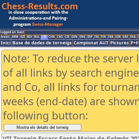
Logged on: Gast
Arabic
ARM
AZE
BIH
BUL
CAT
CHN
CRO
CZE
DEN
ENG
ESP
FAI
FIN
FRA
GER
GRE
INA
I
Inici
Base de dades de torneigs
Campionat AUT
Pictures
P+F
Note: To reduce the server 
of all links by search engin
and Co, all links for tourn
weeks (end-date) are shown 
following button:
VII Torneig Escacs Festa Major de Golmés 20