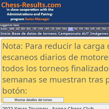
Logged on: Gast
Arabic
ARM
AZE
BIH
BUL
CAT
CHN
CRO
CZE
DEN
ENG
ESP
FAI
FIN
FRA
GER
GRE
INA
I
Inicio
Base de datos de torneos
Campeonato AUT
Imágenes
Nota: Para reducir la carga 
escaneos diarios de motor
todos los torneos finalizad
semanas se muestran tras p
botón:
2022 Xmas Tourney - Arona Chess Club