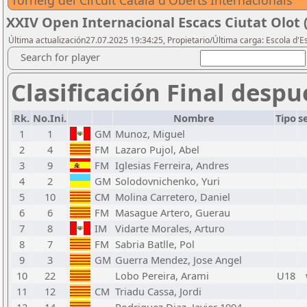
Torneig del Circuit Català d'Oberts Internacionals
XXIV Open Internacional Escacs Ciutat Olot 
Última actualización27.07.2025 19:34:25, Propietario/Última carga: Escola d'
Search for player
Clasificación Final despu
Rk.
No.Ini.
Nombre
Tipo
s
1
1
GM
Munoz, Miguel
2
4
FM
Lazaro Pujol, Abel
3
9
FM
Iglesias Ferreira, Andres
4
2
GM
Solodovnichenko, Yuri
5
10
CM
Molina Carretero, Daniel
6
6
FM
Masague Artero, Guerau
7
8
IM
Vidarte Morales, Arturo
8
7
FM
Sabria Batlle, Pol
9
3
GM
Guerra Mendez, Jose Angel
10
22
Lobo Pereira, Arami
U18
11
12
CM
Triadu Cassa, Jordi