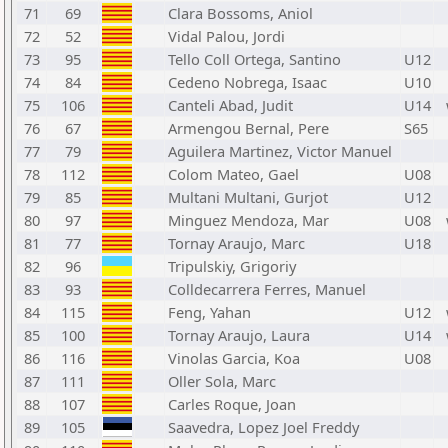
71
69
Clara Bossoms, Aniol
72
52
Vidal Palou, Jordi
73
95
Tello Coll Ortega, Santino
U12
74
84
Cedeno Nobrega, Isaac
U10
75
106
Canteli Abad, Judit
U14
76
67
Armengou Bernal, Pere
S65
77
79
Aguilera Martinez, Victor Manuel
78
112
Colom Mateo, Gael
U08
79
85
Multani Multani, Gurjot
U12
80
97
Minguez Mendoza, Mar
U08
81
77
Tornay Araujo, Marc
U18
82
96
Tripulskiy, Grigoriy
83
93
Colldecarrera Ferres, Manuel
84
115
Feng, Yahan
U12
85
100
Tornay Araujo, Laura
U14
86
116
Vinolas Garcia, Koa
U08
87
111
Oller Sola, Marc
88
107
Carles Roque, Joan
89
105
Saavedra, Lopez Joel Freddy