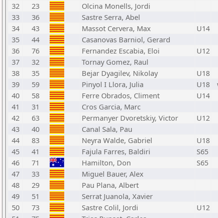
32
23
Olcina Monells, Jordi
33
36
Sastre Serra, Abel
34
43
Massot Cervera, Max
U14
35
44
Casanovas Barniol, Gerard
36
76
Fernandez Escabia, Eloi
U12
37
32
Tornay Gomez, Raul
38
35
Bejar Dyagilev, Nikolay
U18
39
59
Pinyol I Llora, Julia
U18
40
58
Ferre Obrados, Climent
U14
41
31
Cros Garcia, Marc
42
63
Permanyer Dvoretskiy, Victor
U12
43
40
Canal Sala, Pau
44
83
Neyra Walde, Gabriel
U18
45
41
Fajula Farres, Baldiri
S65
46
71
Hamilton, Don
S65
47
33
Miguel Bauer, Alex
48
29
Pau Plana, Albert
49
51
Serrat Juanola, Xavier
50
73
Sastre Colil, Jordi
U12