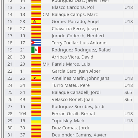
12
14
Rodriguez Diaz, Javier 1994
13
25
Blasco Cardona, Pol
U18
14
13
CM
Balague Camps, Marc
15
28
Gomez Parrado, Angel
U18
16
27
Chavarria Ferre, Josep
17
19
Jurado Coderch, Heribert
18
17
Terry Cuellar, Luis Antonio
19
21
Rodriguez Rodriguez, Rafael
20
38
Arribas Viera, David
21
20
MK
Parals Marce, Luis
22
11
Garcia Caro, Juan Alber
23
26
Amelines Marin, Johnn Jans
U18
24
34
Turro Mateu, Pere
U18
25
24
Balague Canadell, Jordi
S65
26
49
Velasco Bonet, Joan
S65
27
15
Rodriguez Sorribes, Jordi
28
104
Ferran Giralt, Bernat
U18
29
16
Tripulskiy, Mark
U18
30
30
Diaz Comas, Jordi
31
37
Deulonder Camins, Xavier