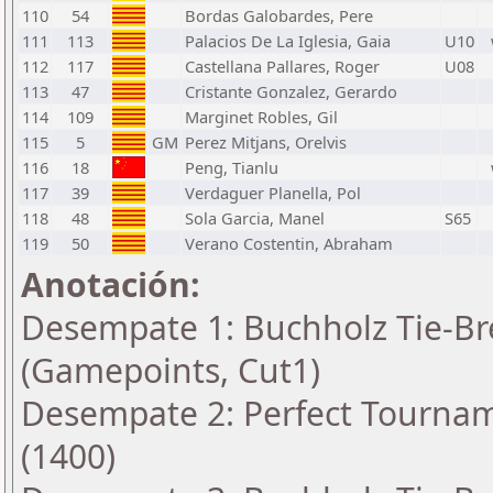
110
54
Bordas Galobardes, Pere
111
113
Palacios De La Iglesia, Gaia
U10
112
117
Castellana Pallares, Roger
U08
113
47
Cristante Gonzalez, Gerardo
114
109
Marginet Robles, Gil
115
5
GM
Perez Mitjans, Orelvis
116
18
Peng, Tianlu
117
39
Verdaguer Planella, Pol
118
48
Sola Garcia, Manel
S65
119
50
Verano Costentin, Abraham
Anotación:
Desempate 1: Buchholz Tie-Bre
(Gamepoints, Cut1)
Desempate 2: Perfect Tourna
(1400)