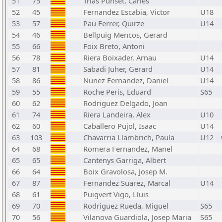
51
75
Trias Punset, Carles
52
45
Fernandez Escabia, Victor
U18
53
57
Pau Ferrer, Quirze
U14
54
46
Bellpuig Mencos, Gerard
55
66
Foix Breto, Antoni
56
78
Riera Boixader, Arnau
U14
57
81
Sabadi Juher, Gerard
U14
58
86
Nunez Fernandez, Daniel
U14
59
55
Roche Peris, Eduard
S65
60
62
Rodriguez Delgado, Joan
61
74
Riera Landeira, Alex
U10
62
60
Caballero Pujol, Isaac
U14
63
103
Chavarria Llambrich, Paula
U12
64
68
Romera Fernandez, Manel
65
65
Cantenys Garriga, Albert
66
64
Boix Gravolosa, Josep M.
67
87
Fernandez Suarez, Marcal
U14
68
61
Puigvert Vigo, Lluis
69
70
Rodriguez Rueda, Miguel
S65
70
56
Vilanova Guardiola, Josep Maria
S65