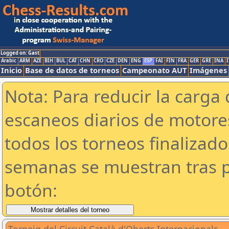
Logged on: Gast
Arabic
ARM
AZE
BIH
BUL
CAT
CHN
CRO
CZE
DEN
ENG
ESP
FAI
FIN
FRA
GER
GRE
INA
I
Inicio
Base de datos de torneos
Campeonato AUT
Imágenes
Nota: Para reducir la carga 
escaneos diarios de motor
todos los torneos finalizad
semanas se muestran tras p
botón: