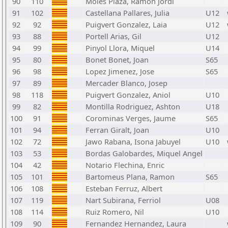
90
110
Moles Plaza, Ramon Jordi
91
102
Castellana Pallares, Julia
U12
92
92
Puigvert Gonzalez, Laia
U12
93
88
Portell Arias, Gil
U12
94
99
Pinyol Llora, Miquel
U14
95
80
Bonet Bonet, Joan
S65
96
98
Lopez Jimenez, Jose
S65
97
89
Mercader Blanco, Josep
98
118
Puigvert Gonzalez, Aniol
U10
99
82
Montilla Rodriguez, Ashton
U18
100
91
Corominas Verges, Jaume
S65
101
94
Ferran Giralt, Joan
U10
102
72
Jawo Rabana, Isona Jabuyel
U10
103
53
Bordas Galobardes, Miquel Angel
104
42
Notario Flechina, Enric
105
101
Bartomeus Plana, Ramon
S65
106
108
Esteban Ferruz, Albert
107
119
Nart Subirana, Ferriol
U08
108
114
Ruiz Romero, Nil
U10
109
90
Fernandez Hernandez, Laura