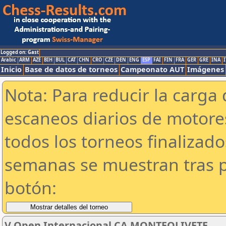
Logged on: Gast
Arabic
ARM
AZE
BIH
BUL
CAT
CHN
CRO
CZE
DEN
ENG
ESP
FAI
FIN
FRA
GER
GRE
INA
I
Inicio
Base de datos de torneos
Campeonato AUT
Imágenes
Nota: Para reducir la carga 
escaneos diarios de motor
todos los torneos finalizad
semanas se muestran tras p
botón:
V Open Internacional CA MONTEOLIVETE