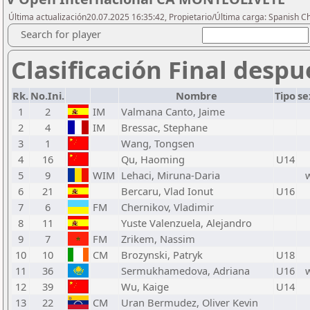
Última actualización20.07.2025 16:35:42, Propietario/Última carga: Spanish C
Search for player
Clasificación Final despu
Rk.
No.Ini.
Nombre
Tipo
se
1
2
IM
Valmana Canto, Jaime
2
4
IM
Bressac, Stephane
3
1
Wang, Tongsen
4
16
Qu, Haoming
U14
5
9
WIM
Lehaci, Miruna-Daria
6
21
Bercaru, Vlad Ionut
U16
7
6
FM
Chernikov, Vladimir
8
11
Yuste Valenzuela, Alejandro
9
7
FM
Zrikem, Nassim
10
10
CM
Brozynski, Patryk
U18
11
36
Sermukhamedova, Adriana
U16
12
39
Wu, Kaige
U14
13
22
CM
Uran Bermudez, Oliver Kevin