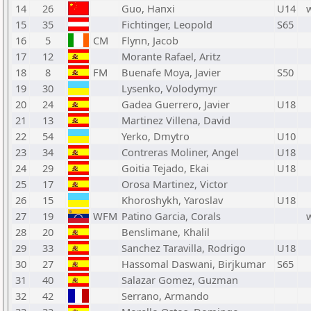
14
26
Guo, Hanxi
U14
15
35
Fichtinger, Leopold
S65
16
5
CM
Flynn, Jacob
17
12
Morante Rafael, Aritz
18
8
FM
Buenafe Moya, Javier
S50
19
30
Lysenko, Volodymyr
20
24
Gadea Guerrero, Javier
U18
21
13
Martinez Villena, David
22
54
Yerko, Dmytro
U10
23
34
Contreras Moliner, Angel
U18
24
29
Goitia Tejado, Ekai
U18
25
17
Orosa Martinez, Victor
26
15
Khoroshykh, Yaroslav
U18
27
19
WFM
Patino Garcia, Corals
28
20
Benslimane, Khalil
29
33
Sanchez Taravilla, Rodrigo
U18
30
27
Hassomal Daswani, Birjkumar
S65
31
40
Salazar Gomez, Guzman
32
42
Serrano, Armando