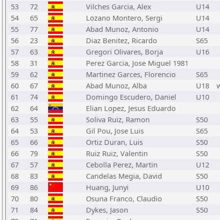
53
72
Vilches Garcia, Alex
U14
54
65
Lozano Montero, Sergi
U14
55
77
Abad Munoz, Antonio
U14
56
23
Diaz Benitez, Ricardo
S65
57
63
Gregori Olivares, Borja
U16
58
31
Perez Garcia, Jose Miguel 1981
59
62
Martinez Garces, Florencio
S65
60
67
Abad Munoz, Alba
U18
61
74
Domingo Escudero, Daniel
U10
62
64
Elian Lopez, Jesus Eduardo
63
55
Soliva Ruiz, Ramon
S50
64
53
Gil Pou, Jose Luis
S65
65
66
Ortiz Duran, Luis
S50
66
79
Ruiz Ruiz, Valentin
S50
67
57
Cebolla Perez, Martin
U12
68
83
Candelas Megia, David
S50
69
86
Huang, Junyi
U10
70
80
Osuna Franco, Claudio
S50
71
84
Dykes, Jason
S50