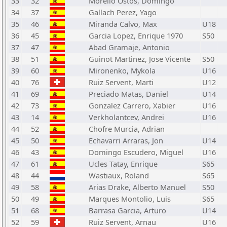
33
32
Morello Ostos, Domingo
34
37
Gallach Perez, Yago
35
46
Miranda Calvo, Max
U18
36
45
Garcia Lopez, Enrique 1970
S50
37
47
Abad Gramaje, Antonio
38
51
Guinot Martinez, Jose Vicente
S50
39
60
Mironenko, Mykola
U16
40
76
Ruiz Servent, Marti
U12
41
69
Preciado Matas, Daniel
U14
42
73
Gonzalez Carrero, Xabier
U16
43
14
Verkholantcev, Andrei
U16
44
52
Chofre Murcia, Adrian
45
50
Echavarri Arraras, Jon
U14
46
43
Domingo Escudero, Miguel
U16
47
61
Ucles Tatay, Enrique
S65
48
44
Wastiaux, Roland
S65
49
58
Arias Drake, Alberto Manuel
S50
50
49
Marques Montolio, Luis
S65
51
68
Barrasa Garcia, Arturo
U14
52
59
Ruiz Servent, Arnau
U16