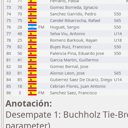
72
71
Ferrario, Paola
73
78
Gomez Borreda, Ignacio
74
70
Sanchez Garrido, Pedro
S50
75
75
Candel Ribarrocha, Rafael
S65
76
28
FM
Huguet, Sergio
S50
77
48
Selva Viu, Antonio
U14
78
25
Romero Barkouk, Rayan
U18
79
82
Bujes Ruiz, Francisco
S50
80
56
Palencia Pina, Eduardo Jose
S50
81
41
Garcia Martin, Guillermo
82
38
Gomez Bernal, Jose
83
81
Alonso Leon, Jose
S65
84
85
Gutierrez Saez De Ocariz, Diego
U14
85
18
Cebrian Flores, Juan Antonio
86
3
FM
Sanchez Saez, Francisco
Anotación:
Desempate 1: Buchholz Tie-Bre
parameter)