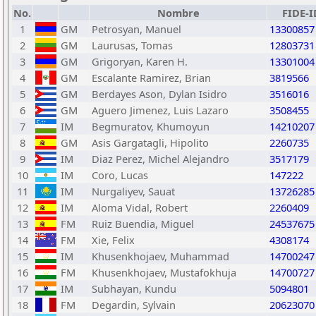
No.
Nombre
FIDE-I
1
GM
Petrosyan, Manuel
13300857
2
GM
Laurusas, Tomas
12803731
3
GM
Grigoryan, Karen H.
13301004
4
GM
Escalante Ramirez, Brian
3819566
5
GM
Berdayes Ason, Dylan Isidro
3516016
6
GM
Aguero Jimenez, Luis Lazaro
3508455
7
IM
Begmuratov, Khumoyun
14210207
8
GM
Asis Gargatagli, Hipolito
2260735
9
IM
Diaz Perez, Michel Alejandro
3517179
10
IM
Coro, Lucas
147222
11
IM
Nurgaliyev, Sauat
13726285
12
IM
Aloma Vidal, Robert
2260409
13
FM
Ruiz Buendia, Miguel
24537675
14
FM
Xie, Felix
4308174
15
IM
Khusenkhojaev, Muhammad
14700247
16
FM
Khusenkhojaev, Mustafokhuja
14700727
17
IM
Subhayan, Kundu
5094801
18
FM
Degardin, Sylvain
20623070