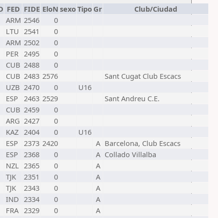
D
FED
FIDE
EloN
sexo
Tipo
Gr
Club/Ciudad
ARM
2546
0
LTU
2541
0
ARM
2502
0
PER
2495
0
CUB
2488
0
CUB
2483
2576
Sant Cugat Club Escacs
UZB
2470
0
U16
ESP
2463
2529
Sant Andreu C.E.
CUB
2459
0
ARG
2427
0
KAZ
2404
0
U16
ESP
2373
2420
A
Barcelona, Club Escacs
ESP
2368
0
A
Collado Villalba
NZL
2365
0
A
TJK
2351
0
A
TJK
2343
0
A
IND
2334
0
A
FRA
2329
0
A