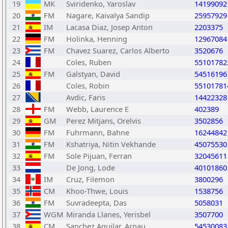
19
MK
Sviridenko, Yaroslav
14199092
20
FM
Nagare, Kaivalya Sandip
25957929
21
IM
Lacasa Diaz, Josep Anton
2203375
22
FM
Holinka, Henning
12967084
23
FM
Chavez Suarez, Carlos Alberto
3520676
24
Coles, Ruben
55101782
25
FM
Galstyan, David
54516196
26
Coles, Robin
55101781
27
Avdic, Faris
14422328
28
FM
Webb, Laurence E
402389
29
GM
Perez Mitjans, Orelvis
3502856
30
FM
Fuhrmann, Bahne
16244842
31
FM
Kshatriya, Nitin Vekhande
45075530
32
FM
Sole Pijuan, Ferran
32045611
33
De Jong, Lode
40101860
34
IM
Cruz, Filemon
3800296
35
CM
Khoo-Thwe, Louis
1538756
36
FM
Suvradeepta, Das
5058031
37
WGM
Miranda Llanes, Yerisbel
3507700
38
CM
Sanchez Aguilar, Arnau
54530083