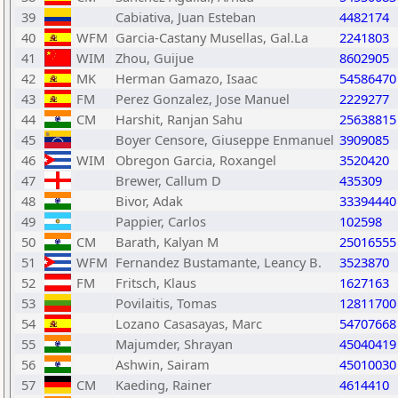
39
Cabiativa, Juan Esteban
4482174
40
WFM
Garcia-Castany Musellas, Gal.La
2241803
41
WIM
Zhou, Guijue
8602905
42
MK
Herman Gamazo, Isaac
54586470
43
FM
Perez Gonzalez, Jose Manuel
2229277
44
CM
Harshit, Ranjan Sahu
25638815
45
Boyer Censore, Giuseppe Enmanuel
3909085
46
WIM
Obregon Garcia, Roxangel
3520420
47
Brewer, Callum D
435309
48
Bivor, Adak
33394440
49
Pappier, Carlos
102598
50
CM
Barath, Kalyan M
25016555
51
WFM
Fernandez Bustamante, Leancy B.
3523870
52
FM
Fritsch, Klaus
1627163
53
Povilaitis, Tomas
12811700
54
Lozano Casasayas, Marc
54707668
55
Majumder, Shrayan
45040419
56
Ashwin, Sairam
45010030
57
CM
Kaeding, Rainer
4614410