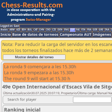
Logged on: Gast
Arabic
ARM
AZE
BIH
BUL
CAT
CHN
CRO
CZE
DEN
ENG
ESP
FAI
FIN
FRA
GER
GRE
INA
I
Inicio
Base de datos de torneos
Campeonato AUT
Imágenes
Nota: Para reducir la carga del servidor en los esc
todos los torneos finalizados hace más de 2 semanas
La ronda 9 començara a les 15.30h
La ronda 9 empezara a las 15.30h
The round 9 will start at 15.30 h
49e Open Internacional d'Escacs Vila de Sit
Última actualización30.07.2025 20:07:19, Propietario/Última carga: Manuel N
Search for player
Ranking inicial