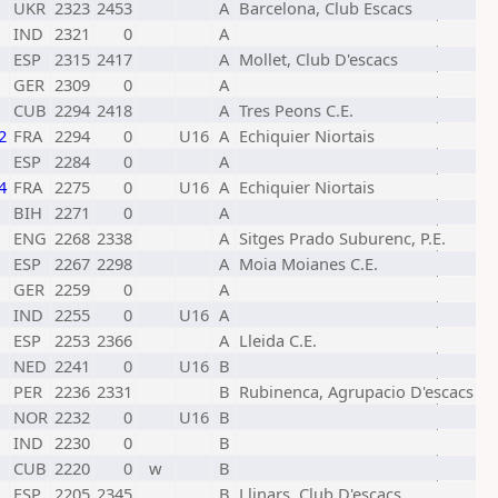
UKR
2323
2453
A
Barcelona, Club Escacs
IND
2321
0
A
ESP
2315
2417
A
Mollet, Club D'escacs
GER
2309
0
A
CUB
2294
2418
A
Tres Peons C.E.
2
FRA
2294
0
U16
A
Echiquier Niortais
ESP
2284
0
A
4
FRA
2275
0
U16
A
Echiquier Niortais
BIH
2271
0
A
ENG
2268
2338
A
Sitges Prado Suburenc, P.E.
ESP
2267
2298
A
Moia Moianes C.E.
GER
2259
0
A
IND
2255
0
U16
A
ESP
2253
2366
A
Lleida C.E.
NED
2241
0
U16
B
PER
2236
2331
B
Rubinenca, Agrupacio D'escacs
NOR
2232
0
U16
B
IND
2230
0
B
CUB
2220
0
w
B
ESP
2205
2345
B
Llinars, Club D'escacs