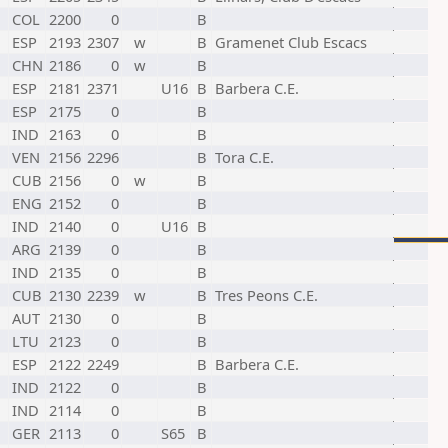
COL
2200
0
B
ESP
2193
2307
w
B
Gramenet Club Escacs
CHN
2186
0
w
B
ESP
2181
2371
U16
B
Barbera C.E.
ESP
2175
0
B
IND
2163
0
B
VEN
2156
2296
B
Tora C.E.
CUB
2156
0
w
B
ENG
2152
0
B
IND
2140
0
U16
B
ARG
2139
0
B
IND
2135
0
B
CUB
2130
2239
w
B
Tres Peons C.E.
AUT
2130
0
B
LTU
2123
0
B
ESP
2122
2249
B
Barbera C.E.
IND
2122
0
B
IND
2114
0
B
GER
2113
0
S65
B