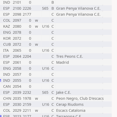
IND
2101
0
B
ESP
2100
2226
S65
B
Gran Penya Vilanova C.E.
ESP
2098
2177
C
Gran Penya Vilanova C.E.
COL
2097
0
w
C
KAZ
2080
0
w
U16
C
ENG
2078
0
C
KOR
2072
0
C
CUB
2072
0
w
C
ITA
2065
0
U16
C
ESP
2064
2204
C
Tres Peons C.E.
ESP
2061
0
C
Madrid
ENG
2058
0
U16
C
IND
2057
0
C
1
IND
2055
0
U16
C
CAN
2054
0
C
ESP
2039
2232
S65
C
Jake C.E.
CHN
2035
1978
w
C
Peon Negro, Club D'escacs
ESP
2030
2159
U16
C
Cerap Riudoms
COL
2029
2211
w
C
Escacs Catalonia
8
ESP
2023
2177
U16
C
Tarragona C.E.