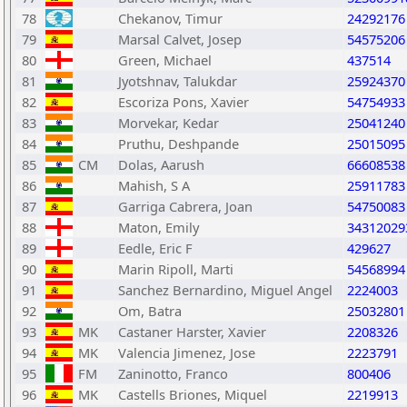
78
Chekanov, Timur
24292176
79
Marsal Calvet, Josep
54575206
80
Green, Michael
437514
81
Jyotshnav, Talukdar
25924370
82
Escoriza Pons, Xavier
54754933
83
Morvekar, Kedar
25041240
84
Pruthu, Deshpande
25015095
85
CM
Dolas, Aarush
66608538
86
Mahish, S A
25911783
87
Garriga Cabrera, Joan
54750083
88
Maton, Emily
34312029
89
Eedle, Eric F
429627
90
Marin Ripoll, Marti
54568994
91
Sanchez Bernardino, Miguel Angel
2224003
92
Om, Batra
25032801
93
MK
Castaner Harster, Xavier
2208326
94
MK
Valencia Jimenez, Jose
2223791
95
FM
Zaninotto, Franco
800406
96
MK
Castells Briones, Miquel
2219913