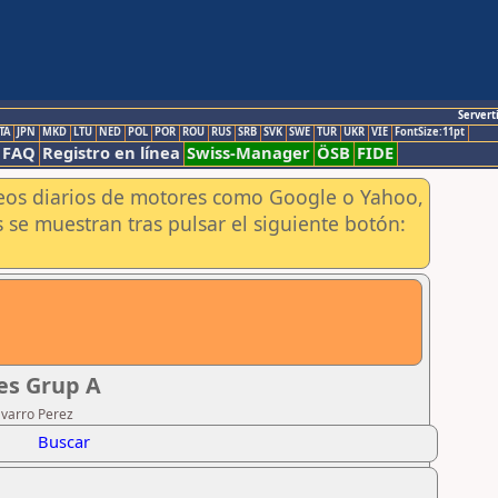
Servert
TA
JPN
MKD
LTU
NED
POL
POR
ROU
RUS
SRB
SVK
SWE
TUR
UKR
VIE
FontSize:11pt
FAQ
Registro en línea
Swiss-Manager
ÖSB
FIDE
aneos diarios de motores como Google o Yahoo,
 se muestran tras pulsar el siguiente botón:
ges Grup A
avarro Perez
Buscar