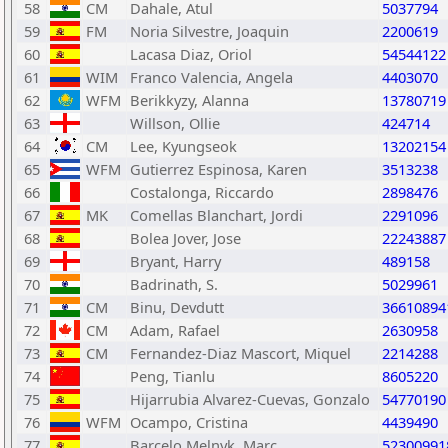
58
CM
Dahale, Atul
5037794
59
FM
Noria Silvestre, Joaquin
2200619
60
Lacasa Diaz, Oriol
54544122
61
WIM
Franco Valencia, Angela
4403070
62
WFM
Berikkyzy, Alanna
13780719
63
Willson, Ollie
424714
64
CM
Lee, Kyungseok
13202154
65
WFM
Gutierrez Espinosa, Karen
3513238
66
Costalonga, Riccardo
2898476
67
MK
Comellas Blanchart, Jordi
2291096
68
Bolea Jover, Jose
22243887
69
Bryant, Harry
489158
70
Badrinath, S.
5029961
71
CM
Binu, Devdutt
36610894
72
CM
Adam, Rafael
2630958
73
CM
Fernandez-Diaz Mascort, Miquel
2214288
74
Peng, Tianlu
8605220
75
Hijarrubia Alvarez-Cuevas, Gonzalo
54770190
76
WFM
Ocampo, Cristina
4439490
77
Barcelo Melnyk, Marc
52300991