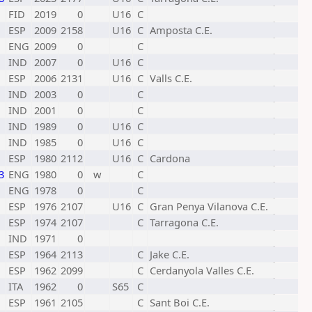
FID
2019
0
U16
C
ESP
2009
2158
U16
C
Amposta C.E.
ENG
2009
0
C
IND
2007
0
U16
C
ESP
2006
2131
U16
C
Valls C.E.
IND
2003
0
C
IND
2001
0
C
IND
1989
0
U16
C
IND
1985
0
U16
C
ESP
1980
2112
U16
C
Cardona
3
ENG
1980
0
w
C
ENG
1978
0
C
ESP
1976
2107
U16
C
Gran Penya Vilanova C.E.
ESP
1974
2107
C
Tarragona C.E.
IND
1971
0
ESP
1964
2113
C
Jake C.E.
ESP
1962
2099
C
Cerdanyola Valles C.E.
ITA
1962
0
S65
C
ESP
1961
2105
C
Sant Boi C.E.