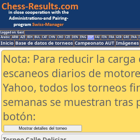
Logged on: Gast
Arabic
ARM
AZE
BIH
BUL
CAT
CHN
CRO
CZE
DEN
ENG
ESP
FAI
FIN
FRA
GER
GRE
INA
I
Inicio
Base de datos de torneos
Campeonato AUT
Imágenes
Nota: Para reducir la carga 
escaneos diarios de motor
Yahoo, todos los torneos f
semanas se muestran tras p
botón:
Torneo Calle Delicias