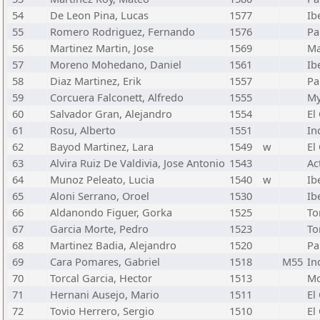
54
De Leon Pina, Lucas
1577
Ib
55
Romero Rodriguez, Fernando
1576
Pa
56
Martinez Martin, Jose
1569
Ma
57
Moreno Mohedano, Daniel
1561
Ib
58
Diaz Martinez, Erik
1557
Pa
59
Corcuera Falconett, Alfredo
1555
My
60
Salvador Gran, Alejandro
1554
El
61
Rosu, Alberto
1551
In
62
Bayod Martinez, Lara
1549
w
El
63
Alvira Ruiz De Valdivia, Jose Antonio
1543
Ac
64
Munoz Peleato, Lucia
1540
w
Ib
65
Aloni Serrano, Oroel
1530
Ib
66
Aldanondo Figuer, Gorka
1525
To
67
Garcia Morte, Pedro
1523
To
68
Martinez Badia, Alejandro
1520
Pa
69
Cara Pomares, Gabriel
1518
M55
In
70
Torcal Garcia, Hector
1513
Mo
71
Hernani Ausejo, Mario
1511
El
72
Tovio Herrero, Sergio
1510
El