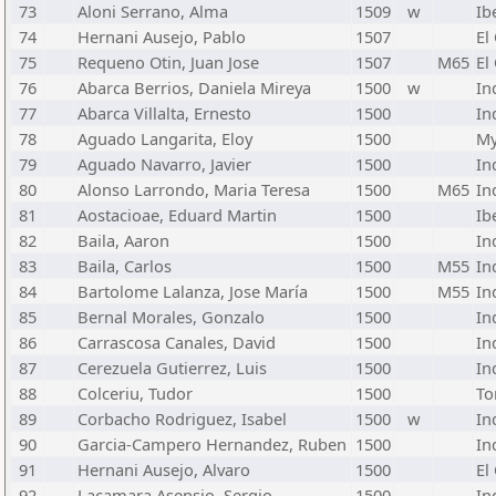
73
Aloni Serrano, Alma
1509
w
Ib
74
Hernani Ausejo, Pablo
1507
El
75
Requeno Otin, Juan Jose
1507
M65
El
76
Abarca Berrios, Daniela Mireya
1500
w
In
77
Abarca Villalta, Ernesto
1500
In
78
Aguado Langarita, Eloy
1500
My
79
Aguado Navarro, Javier
1500
In
80
Alonso Larrondo, Maria Teresa
1500
M65
In
81
Aostacioae, Eduard Martin
1500
Ib
82
Baila, Aaron
1500
In
83
Baila, Carlos
1500
M55
In
84
Bartolome Lalanza, Jose María
1500
M55
In
85
Bernal Morales, Gonzalo
1500
In
86
Carrascosa Canales, David
1500
In
87
Cerezuela Gutierrez, Luis
1500
In
88
Colceriu, Tudor
1500
To
89
Corbacho Rodriguez, Isabel
1500
w
In
90
Garcia-Campero Hernandez, Ruben
1500
In
91
Hernani Ausejo, Alvaro
1500
El
92
Lacamara Asensio, Sergio
1500
In