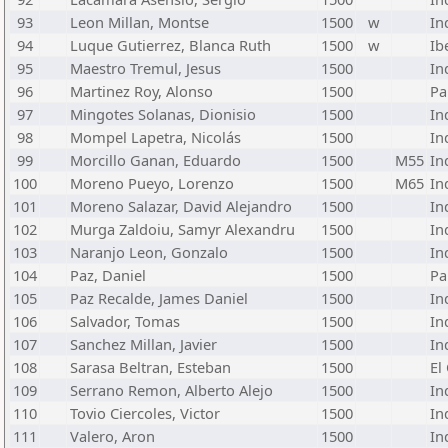
93
Leon Millan, Montse
1500
w
In
94
Luque Gutierrez, Blanca Ruth
1500
w
Ib
95
Maestro Tremul, Jesus
1500
In
96
Martinez Roy, Alonso
1500
Pa
97
Mingotes Solanas, Dionisio
1500
In
98
Mompel Lapetra, Nicolás
1500
In
99
Morcillo Ganan, Eduardo
1500
M55
In
100
Moreno Pueyo, Lorenzo
1500
M65
In
101
Moreno Salazar, David Alejandro
1500
In
102
Murga Zaldoiu, Samyr Alexandru
1500
In
103
Naranjo Leon, Gonzalo
1500
In
104
Paz, Daniel
1500
Pa
105
Paz Recalde, James Daniel
1500
In
106
Salvador, Tomas
1500
In
107
Sanchez Millan, Javier
1500
In
108
Sarasa Beltran, Esteban
1500
El
109
Serrano Remon, Alberto Alejo
1500
In
110
Tovio Ciercoles, Victor
1500
In
111
Valero, Aron
1500
In