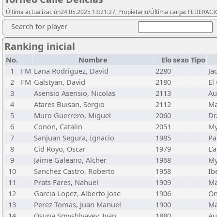
Última actualización24.05.2025 13:21:27, Propietario/Última carga: FEDER
Search for player
Ranking inicial
No.
Nombre
Elo
sexo
Tipo
1
FM
Lana Rodriguez, David
2280
Ja
2
FM
Galstyan, David
2180
El
3
Asensio Asensio, Nicolas
2113
Au
4
Atares Buisan, Sergio
2112
Ma
5
Muro Guerrero, Miguel
2060
Dr
6
Conon, Catalin
2051
My
7
Sanjuan Segura, Ignacio
1985
Pa
8
Cid Royo, Oscar
1979
L'
9
Jaime Galeano, Alcher
1968
My
10
Sanchez Castro, Roberto
1958
Ib
11
Prats Fares, Nahuel
1909
Ma
12
Garcia Lopez, Alberto Jose
1906
On
13
Perez Tomas, Juan Manuel
1900
Ma
14
Osuna Smyshlyayev, Ivan
1880
Au