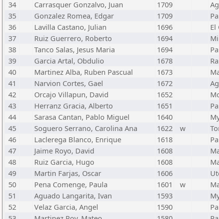
34
Carrasquer Gonzalvo, Juan
1709
Ag
35
Gonzalez Romea, Edgar
1709
Pa
36
Lavilla Castano, Julian
1696
El
37
Ruiz Guerrero, Roberto
1694
Mi
38
Tanco Salas, Jesus Maria
1694
Pa
39
Garcia Artal, Obdulio
1678
Ra
40
Martinez Alba, Ruben Pascual
1673
Ma
41
Narvion Cortes, Gael
1672
Ag
42
Orcajo Villapun, David
1652
Mo
43
Herranz Gracia, Alberto
1651
Pa
44
Sarasa Cantan, Pablo Miguel
1640
My
45
Soguero Serrano, Carolina Ana
1622
w
To
46
Laclerega Blanco, Enrique
1618
Pa
47
Jaime Royo, David
1608
Ma
48
Ruiz Garcia, Hugo
1608
Ma
49
Martin Farjas, Oscar
1606
Ut
50
Pena Comenge, Paula
1601
w
Ma
51
Aguado Langarita, Ivan
1593
My
52
Velaz Garcia, Angel
1590
Pa
53
Martinez Roy, Mateo
1580
Pa