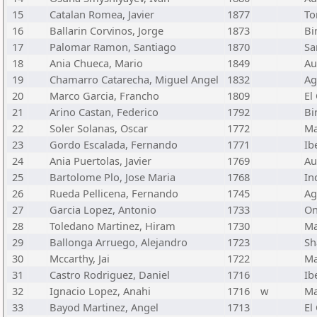
15
Catalan Romea, Javier
1877
To
16
Ballarin Corvinos, Jorge
1873
Bi
17
Palomar Ramon, Santiago
1870
Sa
18
Ania Chueca, Mario
1849
Au
19
Chamarro Catarecha, Miguel Angel
1832
Ag
20
Marco Garcia, Francho
1809
El
21
Arino Castan, Federico
1792
Bi
22
Soler Solanas, Oscar
1772
Ma
23
Gordo Escalada, Fernando
1771
Ib
24
Ania Puertolas, Javier
1769
Au
25
Bartolome Plo, Jose Maria
1768
In
26
Rueda Pellicena, Fernando
1745
Ag
27
Garcia Lopez, Antonio
1733
On
28
Toledano Martinez, Hiram
1730
Ma
29
Ballonga Arruego, Alejandro
1723
Sh
30
Mccarthy, Jai
1722
Ma
31
Castro Rodriguez, Daniel
1716
Ib
32
Ignacio Lopez, Anahi
1716
w
Ma
33
Bayod Martinez, Angel
1713
El