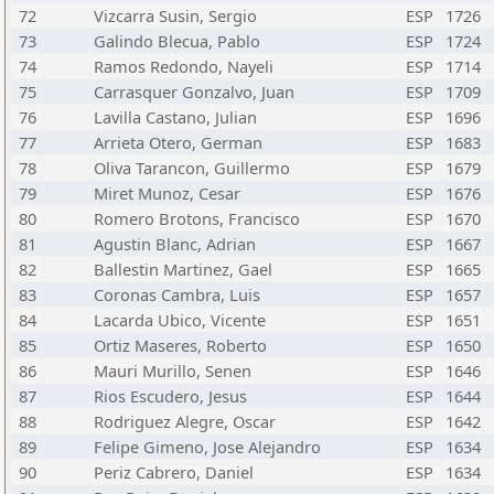
72
Vizcarra Susin, Sergio
ESP
1726
73
Galindo Blecua, Pablo
ESP
1724
74
Ramos Redondo, Nayeli
ESP
1714
75
Carrasquer Gonzalvo, Juan
ESP
1709
76
Lavilla Castano, Julian
ESP
1696
77
Arrieta Otero, German
ESP
1683
78
Oliva Tarancon, Guillermo
ESP
1679
79
Miret Munoz, Cesar
ESP
1676
80
Romero Brotons, Francisco
ESP
1670
81
Agustin Blanc, Adrian
ESP
1667
82
Ballestin Martinez, Gael
ESP
1665
83
Coronas Cambra, Luis
ESP
1657
84
Lacarda Ubico, Vicente
ESP
1651
85
Ortiz Maseres, Roberto
ESP
1650
86
Mauri Murillo, Senen
ESP
1646
87
Rios Escudero, Jesus
ESP
1644
88
Rodriguez Alegre, Oscar
ESP
1642
89
Felipe Gimeno, Jose Alejandro
ESP
1634
90
Periz Cabrero, Daniel
ESP
1634