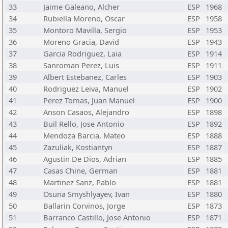
33
Jaime Galeano, Alcher
ESP
1968
34
Rubiella Moreno, Oscar
ESP
1958
35
Montoro Mavilla, Sergio
ESP
1953
36
Moreno Gracia, David
ESP
1943
37
Garcia Rodriguez, Laia
ESP
1914
38
Sanroman Perez, Luis
ESP
1911
39
Albert Estebanez, Carles
ESP
1903
40
Rodriguez Leiva, Manuel
ESP
1902
41
Perez Tomas, Juan Manuel
ESP
1900
42
Anson Casaos, Alejandro
ESP
1898
43
Buil Rello, Jose Antonio
ESP
1892
44
Mendoza Barcia, Mateo
ESP
1888
45
Zazuliak, Kostiantyn
ESP
1887
46
Agustin De Dios, Adrian
ESP
1885
47
Casas Chine, German
ESP
1881
48
Martinez Sanz, Pablo
ESP
1881
49
Osuna Smyshlyayev, Ivan
ESP
1880
50
Ballarin Corvinos, Jorge
ESP
1873
51
Barranco Castillo, Jose Antonio
ESP
1871