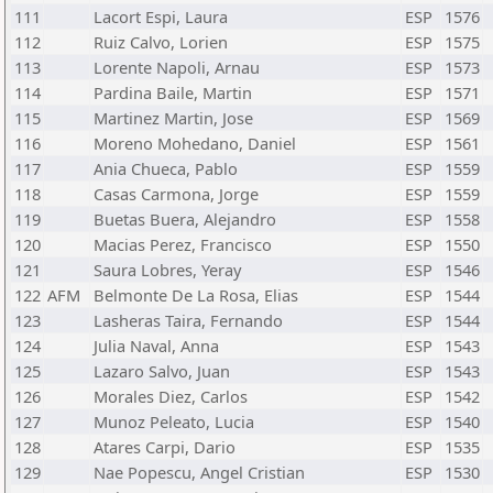
111
Lacort Espi, Laura
ESP
1576
112
Ruiz Calvo, Lorien
ESP
1575
113
Lorente Napoli, Arnau
ESP
1573
114
Pardina Baile, Martin
ESP
1571
115
Martinez Martin, Jose
ESP
1569
116
Moreno Mohedano, Daniel
ESP
1561
117
Ania Chueca, Pablo
ESP
1559
118
Casas Carmona, Jorge
ESP
1559
119
Buetas Buera, Alejandro
ESP
1558
120
Macias Perez, Francisco
ESP
1550
121
Saura Lobres, Yeray
ESP
1546
122
AFM
Belmonte De La Rosa, Elias
ESP
1544
123
Lasheras Taira, Fernando
ESP
1544
124
Julia Naval, Anna
ESP
1543
125
Lazaro Salvo, Juan
ESP
1543
126
Morales Diez, Carlos
ESP
1542
127
Munoz Peleato, Lucia
ESP
1540
128
Atares Carpi, Dario
ESP
1535
129
Nae Popescu, Angel Cristian
ESP
1530