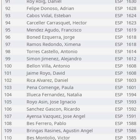
91
Roy Roig, Daniel
ESP
1630
92
Felipe Donoso, Adrian
ESP
1628
93
Cabos Vidal, Esteban
ESP
1624
94
Carceller Carrasquet, Hector
ESP
1623
95
Mendez Agudo, Francisco
ESP
1619
96
Boned Ezquerra, Jorge
ESP
1618
97
Ramos Redondo, Ximena
ESP
1618
98
Torres Castello, Antonio
ESP
1614
99
Simon Jimenez, Alejandro
ESP
1612
100
Bellon Villa, Antonio
ESP
1608
101
Jaime Royo, David
ESP
1608
102
Rica Alvarez, Daniel
ESP
1603
103
Pena Comenge, Paula
ESP
1601
104
Illueca Fernandez, Natalia
ESP
1594
105
Royo Asin, Jose Ignacio
ESP
1593
106
Sanchez Gascon, Ricardo
ESP
1592
107
Ayensa Vazquez, Jose Angel
ESP
1591
108
Bes Ferrero, Pablo
ESP
1588
109
Bringas Rasines, Agustin Angel
ESP
1586
110
Bes Montolio, Victor
ESP
1585