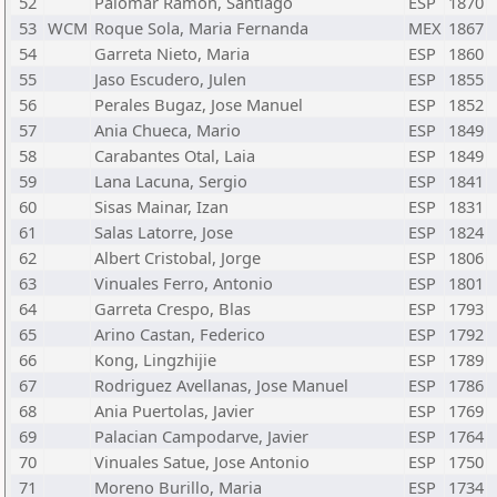
52
Palomar Ramon, Santiago
ESP
1870
53
WCM
Roque Sola, Maria Fernanda
MEX
1867
54
Garreta Nieto, Maria
ESP
1860
55
Jaso Escudero, Julen
ESP
1855
56
Perales Bugaz, Jose Manuel
ESP
1852
57
Ania Chueca, Mario
ESP
1849
58
Carabantes Otal, Laia
ESP
1849
59
Lana Lacuna, Sergio
ESP
1841
60
Sisas Mainar, Izan
ESP
1831
61
Salas Latorre, Jose
ESP
1824
62
Albert Cristobal, Jorge
ESP
1806
63
Vinuales Ferro, Antonio
ESP
1801
64
Garreta Crespo, Blas
ESP
1793
65
Arino Castan, Federico
ESP
1792
66
Kong, Lingzhijie
ESP
1789
67
Rodriguez Avellanas, Jose Manuel
ESP
1786
68
Ania Puertolas, Javier
ESP
1769
69
Palacian Campodarve, Javier
ESP
1764
70
Vinuales Satue, Jose Antonio
ESP
1750
71
Moreno Burillo, Maria
ESP
1734