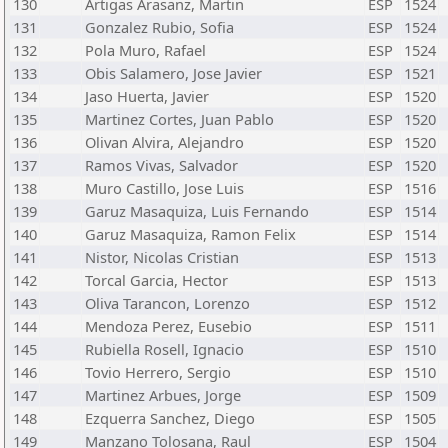
130
Artigas Arasanz, Martin
ESP
1524
131
Gonzalez Rubio, Sofia
ESP
1524
132
Pola Muro, Rafael
ESP
1524
133
Obis Salamero, Jose Javier
ESP
1521
134
Jaso Huerta, Javier
ESP
1520
135
Martinez Cortes, Juan Pablo
ESP
1520
136
Olivan Alvira, Alejandro
ESP
1520
137
Ramos Vivas, Salvador
ESP
1520
138
Muro Castillo, Jose Luis
ESP
1516
139
Garuz Masaquiza, Luis Fernando
ESP
1514
140
Garuz Masaquiza, Ramon Felix
ESP
1514
141
Nistor, Nicolas Cristian
ESP
1513
142
Torcal Garcia, Hector
ESP
1513
143
Oliva Tarancon, Lorenzo
ESP
1512
144
Mendoza Perez, Eusebio
ESP
1511
145
Rubiella Rosell, Ignacio
ESP
1510
146
Tovio Herrero, Sergio
ESP
1510
147
Martinez Arbues, Jorge
ESP
1509
148
Ezquerra Sanchez, Diego
ESP
1505
149
Manzano Tolosana, Raul
ESP
1504