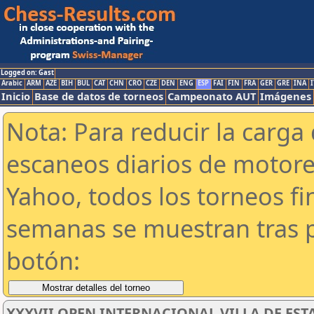
Logged on: Gast
Arabic
ARM
AZE
BIH
BUL
CAT
CHN
CRO
CZE
DEN
ENG
ESP
FAI
FIN
FRA
GER
GRE
INA
I
Inicio
Base de datos de torneos
Campeonato AUT
Imágenes
Nota: Para reducir la carga 
escaneos diarios de motor
Yahoo, todos los torneos f
semanas se muestran tras p
botón:
XXXVII OPEN INTERNACIONAL VILLA DE ESTAD