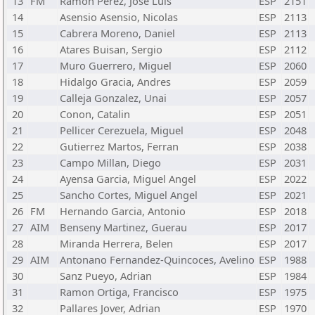
13
FM
Ramon Perez, Jose Luis
ESP
2151
14
Asensio Asensio, Nicolas
ESP
2113
15
Cabrera Moreno, Daniel
ESP
2113
16
Atares Buisan, Sergio
ESP
2112
17
Muro Guerrero, Miguel
ESP
2060
18
Hidalgo Gracia, Andres
ESP
2059
19
Calleja Gonzalez, Unai
ESP
2057
20
Conon, Catalin
ESP
2051
21
Pellicer Cerezuela, Miguel
ESP
2048
22
Gutierrez Martos, Ferran
ESP
2038
23
Campo Millan, Diego
ESP
2031
24
Ayensa Garcia, Miguel Angel
ESP
2022
25
Sancho Cortes, Miguel Angel
ESP
2021
26
FM
Hernando Garcia, Antonio
ESP
2018
27
AIM
Benseny Martinez, Guerau
ESP
2017
28
Miranda Herrera, Belen
ESP
2017
29
AIM
Antonano Fernandez-Quincoces, Avelino
ESP
1988
30
Sanz Pueyo, Adrian
ESP
1984
31
Ramon Ortiga, Francisco
ESP
1975
32
Pallares Jover, Adrian
ESP
1970