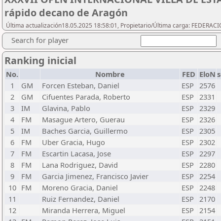
rápido decano de Aragón
Última actualización18.05.2025 18:58:01, Propietario/Última carga: FEDER
Search for player
Ranking inicial
No.
Nombre
FED
EloN
1
GM
Forcen Esteban, Daniel
ESP
2576
2
GM
Cifuentes Parada, Roberto
ESP
2331
3
IM
Glavina, Pablo
ESP
2329
4
FM
Masague Artero, Guerau
ESP
2326
5
IM
Baches Garcia, Guillermo
ESP
2305
6
FM
Uber Gracia, Hugo
ESP
2302
7
FM
Escartin Lacasa, Jose
ESP
2297
8
FM
Lana Rodriguez, David
ESP
2280
9
FM
Garcia Jimenez, Francisco Javier
ESP
2254
10
FM
Moreno Gracia, Daniel
ESP
2248
11
Ruiz Fernandez, Daniel
ESP
2170
12
Miranda Herrera, Miguel
ESP
2154