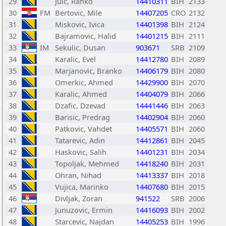
29
Juic, Ranko
14410311
BIH
2133
30
FM
Bertovic, Mile
14407205
CRO
2132
31
Miskovic, Ivica
14401398
BIH
2124
32
Bajramovic, Halid
14401215
BIH
2111
33
IM
Sekulic, Dusan
903671
SRB
2109
34
Karalic, Evel
14412780
BIH
2089
35
Marjanovic, Branko
14406179
BIH
2080
36
Omerkic, Ahmed
14429900
BIH
2070
37
Karalic, Ahmed
14404079
BIH
2066
38
Dzafic, Dzevad
14441446
BIH
2063
39
Barisic, Predrag
14402904
BIH
2060
40
Patkovic, Vahdet
14405571
BIH
2060
41
Tatarevic, Adin
14412861
BIH
2045
42
Haskovic, Salih
14401231
BIH
2034
43
Topoljak, Mehmed
14418240
BIH
2031
44
Ohran, Nihad
14413337
BIH
2018
45
Vujica, Marinko
14407680
BIH
2015
46
Divljak, Zoran
941522
SRB
2006
47
Junuzovic, Ermin
14416093
BIH
2002
48
Starcevic, Najdan
14405253
BIH
1996