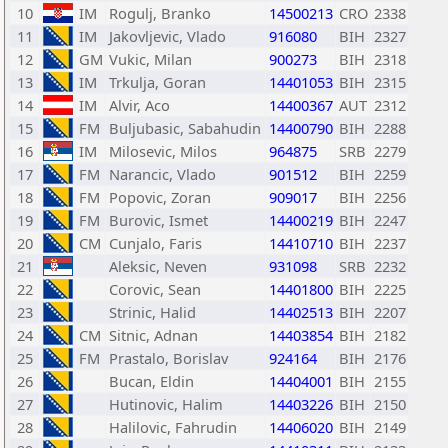
10
IM
Rogulj, Branko
14500213
CRO
2338
11
IM
Jakovljevic, Vlado
916080
BIH
2327
12
GM
Vukic, Milan
900273
BIH
2318
13
IM
Trkulja, Goran
14401053
BIH
2315
14
IM
Alvir, Aco
14400367
AUT
2312
15
FM
Buljubasic, Sabahudin
14400790
BIH
2288
16
IM
Milosevic, Milos
964875
SRB
2279
17
FM
Narancic, Vlado
901512
BIH
2259
18
FM
Popovic, Zoran
909017
BIH
2256
19
FM
Burovic, Ismet
14400219
BIH
2247
20
CM
Cunjalo, Faris
14410710
BIH
2237
21
Aleksic, Neven
931098
SRB
2232
22
Corovic, Sean
14401800
BIH
2225
23
Strinic, Halid
14402513
BIH
2207
24
CM
Sitnic, Adnan
14403854
BIH
2182
25
FM
Prastalo, Borislav
924164
BIH
2176
26
Bucan, Eldin
14404001
BIH
2155
27
Hutinovic, Halim
14403226
BIH
2150
28
Halilovic, Fahrudin
14406020
BIH
2149