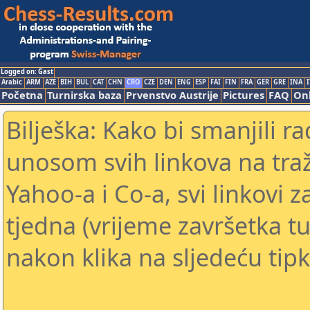
Logged on: Gast
Arabic
ARM
AZE
BIH
BUL
CAT
CHN
CRO
CZE
DEN
ENG
ESP
FAI
FIN
FRA
GER
GRE
INA
I
Početna
Turnirska baza
Prvenstvo Austrije
Pictures
FAQ
Onl
Bilješka: Kako bi smanjili 
unosom svih linkova na traž
Yahoo-a i Co-a, svi linkovi z
tjedna (vrijeme završetka tu
nakon klika na sljedeću tipk