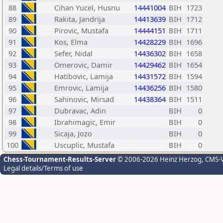
88
Cihan Yucel, Husnu
14441004
BIH
1723
89
Rakita, Jandrija
14413639
BIH
1712
90
Pirovic, Mustafa
14444151
BIH
1711
91
Kos, Elma
14428229
BIH
1696
92
Sefer, Nidal
14436302
BIH
1658
93
Omerovic, Damir
14429462
BIH
1654
94
Hatibovic, Lamija
14431572
BIH
1594
95
Emrovic, Lamija
14436256
BIH
1580
96
Sahinovic, Mirsad
14438364
BIH
1511
97
Dubravac, Adin
BIH
0
98
Ibrahimagic, Emir
BIH
0
99
Sicaja, Jozo
BIH
0
100
Uscuplic, Mustafa
BIH
0
Chess-Tournament-Results-Server
© 2006-2026 Heinz Herzog
, CMS-
Legal details/Terms of use