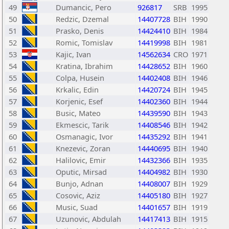
49
Dumancic, Pero
926817
SRB
1995
50
Redzic, Dzemal
14407728
BIH
1990
51
Prasko, Denis
14424410
BIH
1984
52
Romic, Tomislav
14419998
BIH
1981
53
Kajic, Ivan
14562634
CRO
1971
54
Kratina, Ibrahim
14428652
BIH
1960
55
Colpa, Husein
14402408
BIH
1946
56
Krkalic, Edin
14420724
BIH
1945
57
Korjenic, Esef
14402360
BIH
1944
58
Busic, Mateo
14439590
BIH
1943
59
Ekmescic, Tarik
14408546
BIH
1942
60
Osmanagic, Ivor
14435292
BIH
1941
61
Knezevic, Zoran
14440695
BIH
1940
62
Halilovic, Emir
14432366
BIH
1935
63
Oputic, Mirsad
14404982
BIH
1930
64
Bunjo, Adnan
14408007
BIH
1929
65
Cosovic, Aziz
14405180
BIH
1927
66
Music, Suad
14401657
BIH
1919
67
Uzunovic, Abdulah
14417413
BIH
1915