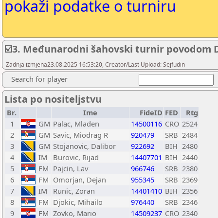
pokaži podatke o turniru
☑️3. Međunarodni šahovski turnir povodom 
Zadnja izmjena23.08.2025 16:53:20, Creator/Last Upload: Sejfudin
Search for player
Lista po nositeljstvu
Br.
Ime
FideID
FED
Rtg
1
GM
Palac, Mladen
14500116
CRO
2524
2
GM
Savic, Miodrag R
920479
SRB
2484
3
GM
Stojanovic, Dalibor
922692
BIH
2480
4
IM
Burovic, Rijad
14407701
BIH
2440
5
FM
Pajcin, Lav
966746
SRB
2380
6
FM
Omorjan, Dejan
955345
SRB
2369
7
IM
Runic, Zoran
14401410
BIH
2356
8
FM
Djokic, Mihailo
976440
SRB
2346
9
FM
Zovko, Mario
14509237
CRO
2340