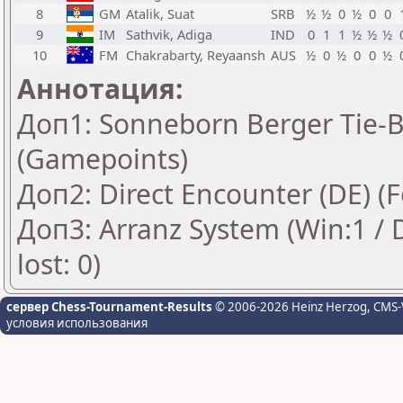
8
GM
Atalik, Suat
SRB
½
½
0
½
0
0
9
IM
Sathvik, Adiga
IND
0
1
1
½
½
½
10
FM
Chakrabarty, Reyaansh
AUS
½
0
½
0
0
½
Аннотация:
Доп1: Sonneborn Berger Tie-Br
(Gamepoints)
Доп2: Direct Encounter (DE) (
Доп3: Arranz System (Win:1 / D
lost: 0)
сервер Chess-Tournament-Results
© 2006-2026 Heinz Herzog
, CMS-
условия использования