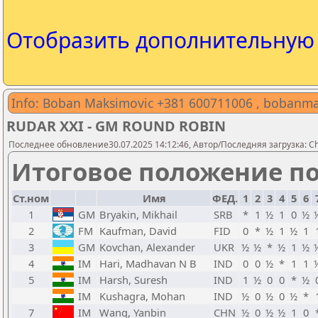
Отобразить дополнительну
Info: Boban Maksimovic +381 600711006 , boban
RUDAR XXI - GM ROUND ROBIN
Последнее обновление30.07.2025 14:12:46, Автор/Последняя загрузка: Ches
Итоговое положение по
Ст.ном
Имя
ФЕД.
1
2
3
4
5
6
1
GM
Bryakin, Mikhail
SRB
*
1
½
1
0
½
2
FM
Kaufman, David
FID
0
*
½
1
½
1
3
GM
Kovchan, Alexander
UKR
½
½
*
½
1
½
4
IM
Hari, Madhavan N B
IND
0
0
½
*
1
1
5
IM
Harsh, Suresh
IND
1
½
0
0
*
½
IM
Kushagra, Mohan
IND
½
0
½
0
½
*
7
IM
Wang, Yanbin
CHN
½
0
½
½
1
0