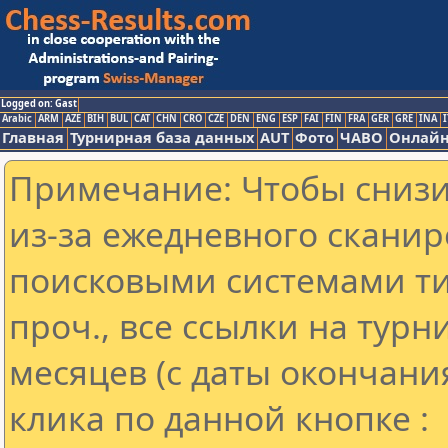
Logged on: Gast
Arabic
ARM
AZE
BIH
BUL
CAT
CHN
CRO
CZE
DEN
ENG
ESP
FAI
FIN
FRA
GER
GRE
INA
I
Главная
Турнирная база данных
AUT
Фото
ЧАВО
Онлайн
Примечание: Чтобы снизит
из-за ежедневного сканир
поисковыми системами ти
проч., все ссылки на тур
месяцев (с даты окончани
клика по данной кнопке :