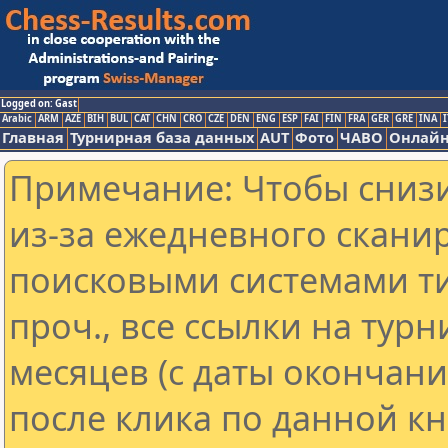
Logged on: Gast
Arabic
ARM
AZE
BIH
BUL
CAT
CHN
CRO
CZE
DEN
ENG
ESP
FAI
FIN
FRA
GER
GRE
INA
I
Главная
Турнирная база данных
AUT
Фото
ЧАВО
Онлайн
Примечание: Чтобы снизи
из-за ежедневного скани
поисковыми системами ти
проч., все ссылки на тур
месяцев (с даты окончан
после клика по данной кн