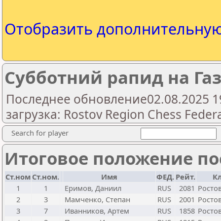
Отобразить дополнительну
Субботний рапид на Газ
Последнее обновление02.08.2025 1
загрузка: Rostov Region Chess Feder
Search for player
Итоговое положение пос
Ст.ном
Ст.ном.
Имя
ФЕД.
Рейт.
К
1
1
Еримов, Даниил
RUS
2081
Ростов
2
3
Мамченко, Степан
RUS
2001
Ростов
3
7
Иванников, Артем
RUS
1858
Ростов