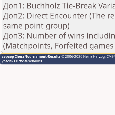
Доп1: Buchholz Tie-Break Vari
Доп2: Direct Encounter (The res
same point group)
Доп3: Number of wins includin
(Matchpoints, Forfeited games
сервер Chess-Tournament-Results
© 2006-2026 Heinz Herzog
, CMS-
условия использования