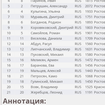
4
8
Паринов, Иван
RUS
1815
Ростов
5
2
Петрушин, Александр
RUS
2072
Ростов
6
4
Кулыгина, Ульяна
RUS
1933
Ростов
7
10
Муравьев, Дмитрий
RUS
1751
Ростов
8
6
Богданов, Родион
RUS
1893
Ростов
9
9
Коровяковский, Дмитрий
RUS
1803
Ростов
10
5
Самойлов, Роман
RUS
1901
Ростов
11
11
Веселова, Даниэла
RUS
1709
Ростов
12
14
Абдул, Расул
RUS
1560
Ростов
13
12
Липчанский, Владимир
RUS
1631
Ростов
14
13
Пуховский, Михаил
RUS
1580
Ростов
15
16
Меликян, Армен
RUS
1472
Ростов
16
17
Баранова, Ева
RUS
1456
Ростов
17
19
Мальцев, Алексей
RUS
1443
Ростов
18
21
Петросян, Камо
RUS
1068
Ростов
19
18
Гулинский, Михаил
RUS
1450
Ростов
20
15
Вовк, Владимир
RUS
1525
Красн
21
20
Жеребцов, Леонид
RUS
1191
Ростов
Аннотация: