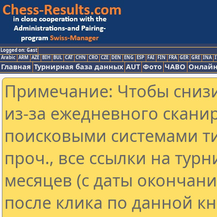
Logged on: Gast
Arabic
ARM
AZE
BIH
BUL
CAT
CHN
CRO
CZE
DEN
ENG
ESP
FAI
FIN
FRA
GER
GRE
INA
I
Главная
Турнирная база данных
AUT
Фото
ЧАВО
Онлайн
Примечание: Чтобы снизи
из-за ежедневного скани
поисковыми системами ти
проч., все ссылки на тур
месяцев (с даты окончан
после клика по данной кн