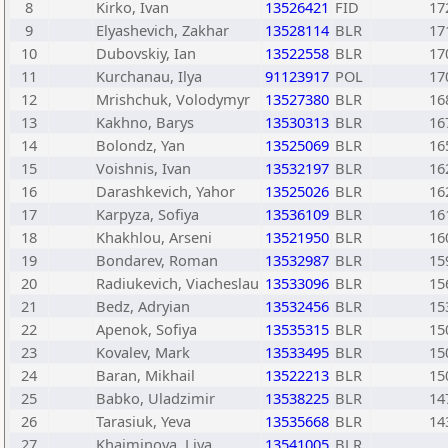
8
Kirko, Ivan
13526421
FID
17
9
Elyashevich, Zakhar
13528114
BLR
17
10
Dubovskiy, Ian
13522558
BLR
17
11
Kurchanau, Ilya
91123917
POL
17
12
Mrishchuk, Volodymyr
13527380
BLR
16
13
Kakhno, Barys
13530313
BLR
16
14
Bolondz, Yan
13525069
BLR
16
15
Voishnis, Ivan
13532197
BLR
16
16
Darashkevich, Yahor
13525026
BLR
16
17
Karpyza, Sofiya
13536109
BLR
16
18
Khakhlou, Arseni
13521950
BLR
16
19
Bondarev, Roman
13532987
BLR
15
20
Radiukevich, Viacheslau
13533096
BLR
15
21
Bedz, Adryian
13532456
BLR
15
22
Apenok, Sofiya
13535315
BLR
15
23
Kovalev, Mark
13533495
BLR
15
24
Baran, Mikhail
13522213
BLR
15
25
Babko, Uladzimir
13538225
BLR
14
26
Tarasiuk, Yeva
13535668
BLR
14
27
Khaiminova, Liya
13541005
BLR