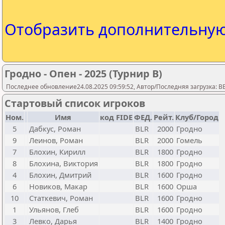
Отобразить дополнительну
Гродно - Опен - 2025 (Турнир В)
Последнее обновление24.08.2025 09:59:52, Автор/Последняя загрузка: 
Стартовый список игроков
Ном.
Имя
код FIDE
ФЕД.
Рейт.
Клуб/Город
5
Дабкус, Роман
BLR
2000
Гродно
9
Леинов, Роман
BLR
2000
Гомель
7
Блохин, Кирилл
BLR
1800
Гродно
8
Блохина, Виктория
BLR
1800
Гродно
4
Блохин, Дмитрий
BLR
1600
Гродно
6
Новиков, Макар
BLR
1600
Орша
10
Статкевич, Роман
BLR
1600
Гродно
1
Ульянов, Глеб
BLR
1600
Гродно
3
Левко, Дарья
BLR
1400
Гродно