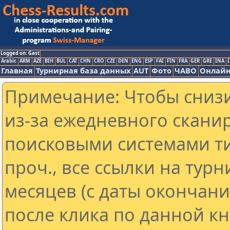
Logged on: Gast
Arabic
ARM
AZE
BIH
BUL
CAT
CHN
CRO
CZE
DEN
ENG
ESP
FAI
FIN
FRA
GER
GRE
INA
I
Главная
Турнирная база данных
AUT
Фото
ЧАВО
Онлайн
Примечание: Чтобы снизи
из-за ежедневного скани
поисковыми системами ти
проч., все ссылки на тур
месяцев (с даты окончан
после клика по данной кн