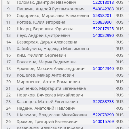
8
Голомах, Дмитрий Иванович
522018018
RUS
9
Пашкин, Андрей Рустамжонович
540042383
RUS
10
Сидоренко, Мирослава Алексеевна
55858201
RUS
11
Рогова, Юлия Игоревна
55883990
RUS
12
Шварц, Вероника Юрьевна
522017925
RUS
13
Леус, Андрей Дмитриевич
540032990
RUS
14
Безверхая, Дарья Алексеевна
RUS
15
Хабибулина, Надежда Максимовна
RUS
16
Ким, Филипп Сергеевич
RUS
17
Болотина, Мария Вадимовна
RUS
18
Архипов, Максим Александрович
540042340
RUS
19
Кошелев, Макар Антонович
RUS
20
Мироненко, Артём Романович
RUS
21
Дьяченко, Маргарита Евгеньевна
RUS
22
Новиков, Вячеслав Михайлович
RUS
23
Казанцев, Матвей Евгеньевич
522088733
RUS
24
Надеин, Анатолий Павлович
RUS
25
Шалимов, Владислав Михайлович
522078290
RUS
26
Храмов, Григорий Евгеньевич
540015769
RUS
27
Казаринов, Александр Юрьевич
RUS