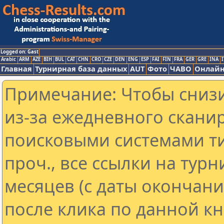
Logged on: Gast
Arabic
ARM
AZE
BIH
BUL
CAT
CHN
CRO
CZE
DEN
ENG
ESP
FAI
FIN
FRA
GER
GRE
INA
I
Главная
Турнирная база данных
AUT
Фото
ЧАВО
Онлайн
Примечание: Чтобы снизи
из-за ежедневного скани
поисковыми системами ти
проч., все ссылки на тур
месяцев (с даты окончан
после клика по данной кн