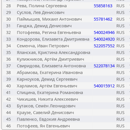
28
Рева, Полина Сергеевна
55858163
RUS
29
Суслов, Лев Денисович
RUS
30
Паймышев, Михаил Антонович
55781462
RUS
31
Ганджа, Демид Денисович
RUS
32
Потофеева, Регина Евгеньевна
540024946
RUS
33
Кондорова, Елизавета Дмитриевна
540024920
RUS
34
Семенча, Иван Петрович
522057552
RUS
35
Яланская, Кристина Александровна
RUS
36
Кулижников, Артём Дмитриевич
RUS
37
Свиридова, Елизавета Антоновна
522078134
RUS
38
Абрамова, Екатерина Ивановна
RUS
39
Карноухов, Демид Сергеевич
RUS
40
Харламов, Артём Евгеньевич
540015912
RUS
41
Спицина, Екатерина Романовна
RUS
42
Чикишев, Никита Алексеевич
RUS
43
Бутаков, Семён Леонидович
RUS
44
Краузе, Савелий Денисович
RUS
45
Павленко, Евдокия Андреевна
RUS
46
Потофеев, Ян Евгеньевич
RUS