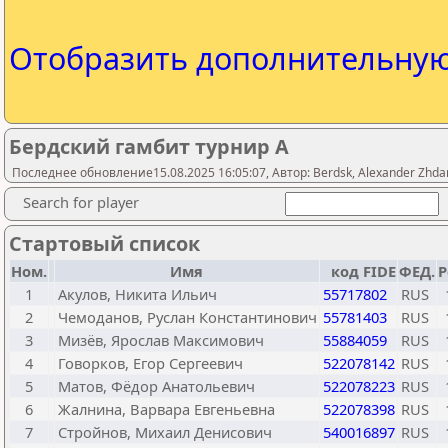
Отобразить дополнительну
Бердский гамбит турнир А
Последнее обновление15.08.2025 16:05:07, Автор: Berdsk, Alexander Zhdan
Search for player
Стартовый список
Ном.
Имя
код FIDE
ФЕД.
Р
1
Акулов, Никита Ильич
55717802
RUS
2
Чемоданов, Руслан Константинович
55781403
RUS
3
Мизёв, Ярослав Максимович
55884059
RUS
4
Говорков, Егор Сергеевич
522078142
RUS
5
Матов, Фёдор Анатольевич
522078223
RUS
6
Жалнина, Варвара Евгеньевна
522078398
RUS
7
Стройнов, Михаил Денисович
540016897
RUS