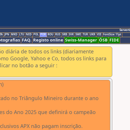
Servert
TA
JPN
MKD
LTU
NED
POL
POR
ROU
RUS
SRB
SVK
SWE
TUR
UKR
VIE
FontSize:11pt
otografias
FAQ.
Registo online
Swiss-Manager
ÖSB
FIDE
ão diária de todos os links (diariamente
omo Google, Yahoo e Co, todos os links para
icar no botão a seguir :
m)
lizado no Triângulo Mineiro durante o ano
ores do Ano 2025 que definirá o campeão
xclusivos APX não pagam inscrição.