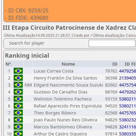
- ID CBX: 9259/25
- ID FIDE: 439680
III Etapa Circuito Patrocinense de Xadrez Cl
Última Atualização14.09.2025 21:28:37, Criado por / Última atualização: Cais
Search for player
Ranking inicial
Nº.
Nome
ID
ID F
1
Lucas Correa Costa
76762
4479258
2
Henry Franklin Da Silva Santos
36398
2139405
3
NM
Edgard Nascimento Souza Suzuki
82662
4475754
4
Gustavo De Carvalho Dias
88769
4479262
5
Welinton Tolentino Pacheco
93153
5380211
6
Rafael Aparecido Pires Espindula
94520
5380211
7
Theo Borges Ribeiro
82568
4475765
8
Joao Paulo Nunes Reis Oliveira
94829
5380232
9
Marcos Bartolomeu Oliveira
94828
3241116
10
Arthur De Castro Siqueira
97814
5380335