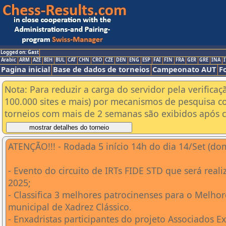
Logged on: Gast
Arabic
ARM
AZE
BIH
BUL
CAT
CHN
CRO
CZE
DEN
ENG
ESP
FAI
FIN
FRA
GER
GRE
INA
I
Pagina inicial
Base de dados de torneios
Campeonato AUT
F
Nota: Para reduzir a carga do servidor pela verificaç
100.000 sites e mais) por mecanismos de pesquisa c
torneios com mais de 2 semanas são exibidos após cl
ATENÇÃO!!! - Rodada 5 início 14h do dia 14/Set (do
- Evento do circuito de IRTs FIDE STD que será rea
2025;
- Classifica 3 melhores patrocinenses para o Melh
municipal de Xadrez Clássico.
- Enxadristas participantes do projeto Associados E