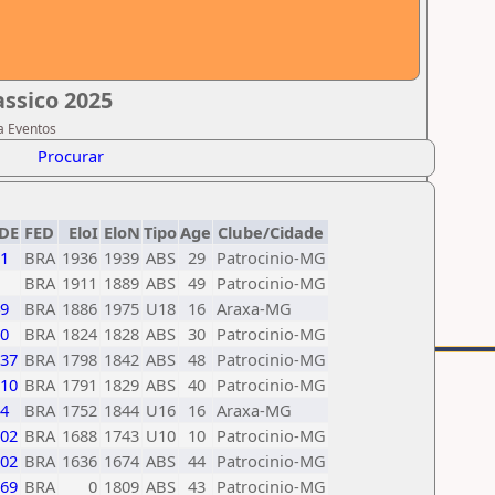
assico 2025
sa Eventos
Procurar
IDE
FED
EloI
EloN
Tipo
Age
Clube/Cidade
1
BRA
1936
1939
ABS
29
Patrocinio-MG
BRA
1911
1889
ABS
49
Patrocinio-MG
9
BRA
1886
1975
U18
16
Araxa-MG
0
BRA
1824
1828
ABS
30
Patrocinio-MG
37
BRA
1798
1842
ABS
48
Patrocinio-MG
10
BRA
1791
1829
ABS
40
Patrocinio-MG
4
BRA
1752
1844
U16
16
Araxa-MG
02
BRA
1688
1743
U10
10
Patrocinio-MG
02
BRA
1636
1674
ABS
44
Patrocinio-MG
69
BRA
0
1809
ABS
43
Patrocinio-MG