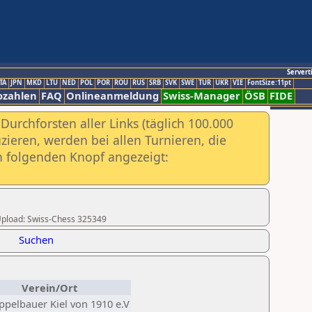
Servert
TA
JPN
MKD
LTU
NED
POL
POR
ROU
RUS
SRB
SVK
SWE
TUR
UKR
VIE
FontSize:11pt
ozahlen
FAQ
Onlineanmeldung
Swiss-Manager
ÖSB
FIDE
urchforsten aller Links (täglich 100.000
ieren, werden bei allen Turnieren, die
ch folgenden Knopf angezeigt:
r Upload: Swiss-Chess 325349
Suchen
Verein/Ort
pelbauer Kiel von 1910 e.V