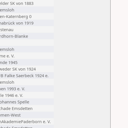
elder SK von 1883
iemsloh
sen-Katernberg 0
nabrück von 1919
rstenau
rdhorn-Blanke
iemsloh
me e. V.
nde 1945
weder SK von 1924
B Falke Saerbeck 1924 e.
iemsloh
en 1993 e. V.
le 1946 e. V.
Johannes Spelle
chade Emsdetten
emen-West
hAkademiePaderborn e. V.