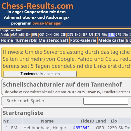
Logged on: Gast
Arabic
ARM
AZE
BIH
BUL
CAT
CHN
CRO
CZE
DEN
ENG
ESP
FAI
FIN
FRA
GER
GRE
INA
I
Home
TurnierDB
Meisterschaft
Foto-Galerie
Meldekartei
El
Hinweis: Um die Serverbelastung durch das tägliche D
Seiten und mehr) von Google, Yahoo und Co zu reduz
bereits seit 5 Tagen beendet sind die Links erst dur
Schnellschachturnier auf dem Tannenhof
Die Seite wurde zuletzt aktualisiert am 26.07.2025 18:40:35, Ersteller/Letzte
Suche nach Spieler
Startrangliste
Nr.
Name
FideID
Land
Elo
1
FM
Hebbinghaus, Holger
4632842
GER
2230
SK Dop