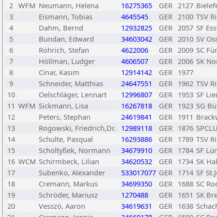
2
WFM
Neumann, Helena
16275365
GER
2127
Bielef
3
Eismann, Tobias
4645545
GER
2100
TSV R
4
Dahm, Bernd
12932825
GER
2057
SF Es
5
Bundan, Edward
34603042
GER
2010
SV Os
6
Röhrich, Stefan
4622006
GER
2009
SC Fü
7
Höllman, Ludger
4606507
GER
2006
SK No
8
Cinar, Kasim
12914142
GER
1977
9
Schneider, Matthias
24647551
GER
1962
TSV R
10
Oelschläger, Lennart
12996807
GER
1953
SF Lie
11
WFM
Sickmann, Lisa
16267818
GER
1923
SG Bü
12
Peters, Stephan
24619841
GER
1911
Brack
13
Rogowski, Friedrich,Dr.
12989118
GER
1876
SPCLU
14
Schulte, Pasqual
16293886
GER
1789
TSV R
15
Scholtyßek, Normann
34679910
GER
1784
SF Lün
16
WCM
Schirmbeck, Lilian
34620532
GER
1734
SK Hal
17
Subenko, Alexander
533017077
GER
1714
SF St.
18
Cremann, Markus
34699350
GER
1688
SC Ro
19
Schröder, Mariusz
1270488
GER
1651
SK Br
20
Vesszö, Aaron
34619631
GER
1638
Schac