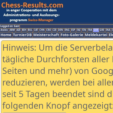
Logged on: Gast
Arabic
ARM
AZE
BIH
BUL
CAT
CHN
CRO
CZE
DEN
ENG
ESP
FAI
FIN
FRA
GER
GRE
INA
I
Home
TurnierDB
Meisterschaft
Foto-Galerie
Meldekartei
El
Hinweis: Um die Serverbel
tägliche Durchforsten aller 
Seiten und mehr) von Goog
reduzieren, werden bei alle
seit 5 Tagen beendet sind d
folgenden Knopf angezeigt