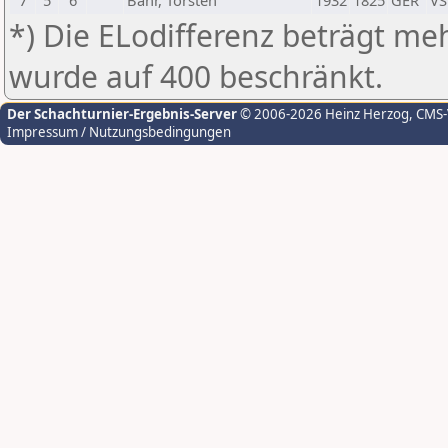
7
5
6
Bahr, Torsten
1932
1825
GER
VS
*) Die ELodifferenz beträgt meh
wurde auf 400 beschränkt.
Der Schachturnier-Ergebnis-Server
© 2006-2026 Heinz Herzog
, CMS
Impressum / Nutzungsbedingungen