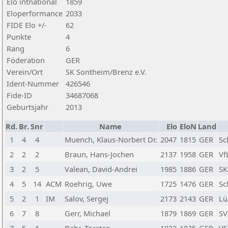
Elo intnational
1859
Eloperformance
2033
FIDE Elo +/-
62
Punkte
4
Rang
6
Föderation
GER
Verein/Ort
SK Sontheim/Brenz e.V.
Ident-Nummer
426546
Fide-ID
34687068
Geburtsjahr
2013
Rd.
Br.
Snr
Name
Elo
EloN
Land
1
4
4
Muench, Klaus-Norbert Dr.
2047
1815
GER
Sc
2
2
2
Braun, Hans-Jochen
2137
1958
GER
Vf
3
2
5
Valean, David-Andrei
1985
1886
GER
SK
4
5
14
ACM
Roehrig, Uwe
1725
1476
GER
Sc
5
2
1
IM
Salov, Sergej
2173
2143
GER
Lü
6
7
8
Gerr, Michael
1879
1869
GER
SV