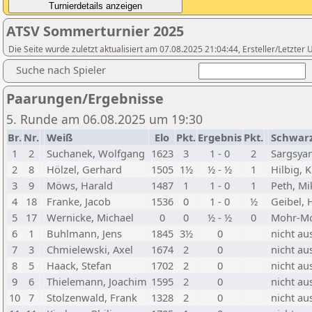
ATSV Sommerturnier 2025
Die Seite wurde zuletzt aktualisiert am 07.08.2025 21:04:44, Ersteller/Letzte
Suche nach Spieler
Paarungen/Ergebnisse
5. Runde am 06.08.2025 um 19:30
Br.
Nr.
Weiß
Elo
Pkt.
Ergebnis
Pkt.
Schwar
1
2
Suchanek, Wolfgang
1623
3
1 - 0
2
Sargsya
2
8
Hölzel, Gerhard
1505
1½
½ - ½
1
Hilbig, 
3
9
Möws, Harald
1487
1
1 - 0
1
Peth, Mi
4
18
Franke, Jacob
1536
0
1 - 0
½
Geibel,
5
17
Wernicke, Michael
0
0
½ - ½
0
Mohr-Mo
6
1
Buhlmann, Jens
1845
3½
0
nicht au
7
3
Chmielewski, Axel
1674
2
0
nicht au
8
5
Haack, Stefan
1702
2
0
nicht au
9
6
Thielemann, Joachim
1595
2
0
nicht au
10
7
Stolzenwald, Frank
1328
2
0
nicht au