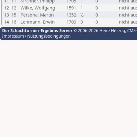
11
11
Kirchner, Philipp
1705
1
0
nicht au
12
12
Wilke, Wolfgang
1591
1
0
nicht au
13
15
Persona, Martin
1352
½
0
nicht au
14
16
Lehmann, Erwin
1709
0
0
nicht au
Der Schachturnier-Ergebnis-Server
© 2006-2026 Heinz Herzog
, CMS
Impressum / Nutzungsbedingungen