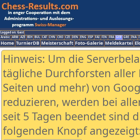
Logged on: Gast
Arabic
ARM
AZE
BIH
BUL
CAT
CHN
CRO
CZE
DEN
ENG
ESP
FAI
FIN
FRA
GER
GRE
INA
I
Home
TurnierDB
Meisterschaft
Foto-Galerie
Meldekartei
El
Hinweis: Um die Serverbel
tägliche Durchforsten aller 
Seiten und mehr) von Goog
reduzieren, werden bei alle
seit 5 Tagen beendet sind d
folgenden Knopf angezeigt