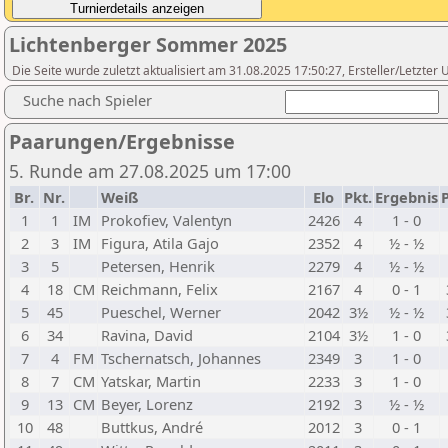
Lichtenberger Sommer 2025
Die Seite wurde zuletzt aktualisiert am 31.08.2025 17:50:27, Ersteller/Letzte
Suche nach Spieler
Paarungen/Ergebnisse
5. Runde am 27.08.2025 um 17:00
Br.
Nr.
Weiß
Elo
Pkt.
Ergebnis
P
1
1
IM
Prokofiev, Valentyn
2426
4
1 - 0
2
3
IM
Figura, Atila Gajo
2352
4
½ - ½
3
5
Petersen, Henrik
2279
4
½ - ½
4
18
CM
Reichmann, Felix
2167
4
0 - 1
5
45
Pueschel, Werner
2042
3½
½ - ½
6
34
Ravina, David
2104
3½
1 - 0
7
4
FM
Tschernatsch, Johannes
2349
3
1 - 0
8
7
CM
Yatskar, Martin
2233
3
1 - 0
9
13
CM
Beyer, Lorenz
2192
3
½ - ½
10
48
Buttkus, André
2012
3
0 - 1