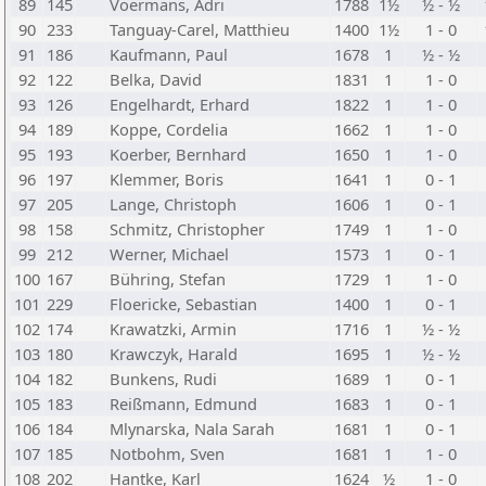
89
145
Voermans, Adri
1788
1½
½ - ½
90
233
Tanguay-Carel, Matthieu
1400
1½
1 - 0
91
186
Kaufmann, Paul
1678
1
½ - ½
92
122
Belka, David
1831
1
1 - 0
93
126
Engelhardt, Erhard
1822
1
1 - 0
94
189
Koppe, Cordelia
1662
1
1 - 0
95
193
Koerber, Bernhard
1650
1
1 - 0
96
197
Klemmer, Boris
1641
1
0 - 1
97
205
Lange, Christoph
1606
1
0 - 1
98
158
Schmitz, Christopher
1749
1
1 - 0
99
212
Werner, Michael
1573
1
0 - 1
100
167
Bühring, Stefan
1729
1
1 - 0
101
229
Floericke, Sebastian
1400
1
0 - 1
102
174
Krawatzki, Armin
1716
1
½ - ½
103
180
Krawczyk, Harald
1695
1
½ - ½
104
182
Bunkens, Rudi
1689
1
0 - 1
105
183
Reißmann, Edmund
1683
1
0 - 1
106
184
Mlynarska, Nala Sarah
1681
1
0 - 1
107
185
Notbohm, Sven
1681
1
1 - 0
108
202
Hantke, Karl
1624
½
1 - 0