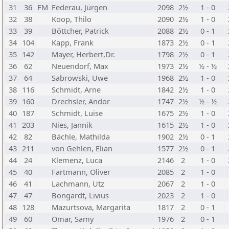
31
36
FM
Federau, Jürgen
2098
2½
1 - 0
32
38
Koop, Thilo
2090
2½
1 - 0
33
39
Böttcher, Patrick
2088
2½
0 - 1
34
104
Kapp, Frank
1873
2½
0 - 1
35
142
Mayer, Herbert,Dr.
1798
2½
0 - 1
36
62
Neuendorf, Max
1973
2½
½ - ½
37
64
Sabrowski, Uwe
1968
2½
1 - 0
38
116
Schmidt, Arne
1842
2½
1 - 0
39
160
Drechsler, Andor
1747
2½
½ - ½
40
187
Schmidt, Luise
1675
2½
1 - 0
41
203
Nies, Jannik
1615
2½
1 - 0
42
82
Bächle, Mathilda
1902
2½
0 - 1
43
211
von Gehlen, Elian
1577
2½
0 - 1
44
24
Klemenz, Luca
2146
2
1 - 0
45
40
Fartmann, Oliver
2085
2
1 - 0
46
41
Lachmann, Utz
2067
2
1 - 0
47
47
Bongardt, Livius
2023
2
1 - 0
48
128
Mazurtsova, Margarita
1817
2
0 - 1
49
60
Omar, Samy
1976
2
0 - 1