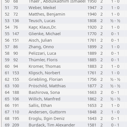
50
68
Thaer , Abdulkadhim Ismaeel
1950
2
1 - 0
51
70
Weber, Meikel
1947
2
1 - 0
52
72
Matthes, Benjamin
1940
2
1 - 0
53
136
Teusch, Lucas
1808
2
½ - ½
54
76
Kapr, Klaus,Dr.
1920
2
1 - 0
55
147
Glienke, Michael
1770
2
0 - 1
56
151
Aisch, Julian
1761
2
0 - 1
57
86
Zhang, Onno
1899
2
1 - 0
58
90
Pelizzari, Luca
1889
2
0 - 1
59
92
Thümler, Floris
1885
2
0 - 1
60
94
Kromer, Thomas
1883
2
1 - 0
61
153
Klipsch, Norbert
1761
2
1 - 0
62
155
Griebling, Florian
1756
2
½ - ½
63
100
Pröschild, Matthias
1877
2
½ - ½
64
188
Bashirova, Sona
1663
2
0 - 1
65
106
Willich, Manfred
1862
2
½ - ½
66
191
Sallis, Ethan
1653
2
1 - 0
67
110
Andersen, Guttorm
1848
2
1 - 0
68
195
Eroglu, Ilgin Deniz
1643
2
0 - 1
69
209
Burdack, Tim Alexander
1581
2
0 - 1