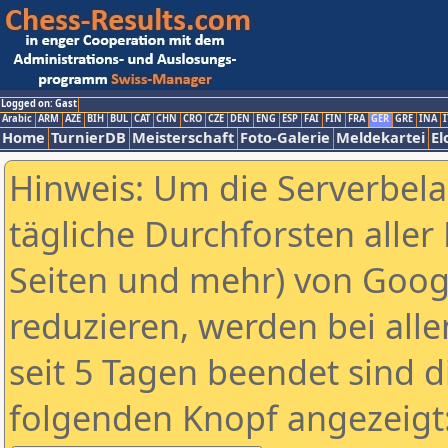
Logged on: Gast
Arabic
ARM
AZE
BIH
BUL
CAT
CHN
CRO
CZE
DEN
ENG
ESP
FAI
FIN
FRA
GER
GRE
INA
I
Home
TurnierDB
Meisterschaft
Foto-Galerie
Meldekartei
El
Hinweis: Um die Serverbel
tägliche Durchforsten aller 
Seiten und mehr) von Goog
reduzieren, werden bei alle
seit 5 Tagen beendet sind d
folgenden Knopf angezeigt