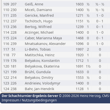
109
207
Geiß, Anne
1603
½
½ - ½
110
230
Miceli, Damiano
1400
½
½ - ½
111
235
Gericke, Manfred
1271
½
1 - 0
112
237
Tschötsch, Hugo
1151
½
0 - 1
113
236
Bertog, Wilfried
1239
1
0 - 1
114
228
Arzinger, Michael
1400
0
1 - 0
115
224
Caber, Marianna Maya
1468
0
0 - 1
116
239
Mnatsakanov, Alexander
1096
0
1 - 0
117
51
Li-Behn, Tobias
1997
2
0
118
77
Matitschka, Heinz
1920
1
0
119
176
Belyakov, Konstantin
1712
1
0
120
181
Belyakova, Ekaterina
1691
1½
0
121
199
Brühl, Gundula
1633
0
0
122
214
Belyakov, Dmitry
1553
½
0
123
226
Andrieiev, Volodymyr
1400
0
0
124
238
Bahr, Jan-Hendrik
1128
1
0
Der Schachturnier-Ergebnis-Server
© 2006-2026 Heinz Herzog
, CMS
Impressum / Nutzungsbedingungen