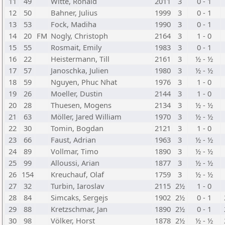
11
49
Witte, Ronald
2011
3
0 - 1
12
50
Bahner, Julius
1999
3
0 - 1
13
53
Fock, Madiha
1990
3
0 - 1
14
20
FM
Nogly, Christoph
2164
3
1 - 0
15
55
Rosmait, Emily
1983
3
0 - 1
16
22
Heistermann, Till
2161
3
½ - ½
17
57
Janoschka, Julien
1980
3
½ - ½
18
59
Nguyen, Phuc Nhat
1976
3
1 - 0
19
26
Moeller, Dustin
2144
3
1 - 0
20
28
Thuesen, Mogens
2134
3
½ - ½
21
63
Möller, Jared William
1970
3
½ - ½
22
30
Tomin, Bogdan
2121
3
1 - 0
23
66
Faust, Adrian
1963
3
½ - ½
24
89
Vollmar, Timo
1890
3
½ - ½
25
99
Alloussi, Arian
1877
3
½ - ½
26
154
Kreuchauf, Olaf
1759
3
½ - ½
27
32
Turbin, Iaroslav
2115
2½
1 - 0
28
84
Simcaks, Sergejs
1902
2½
0 - 1
29
88
Kretzschmar, Jan
1890
2½
0 - 1
30
98
Völker, Horst
1878
2½
½ - ½