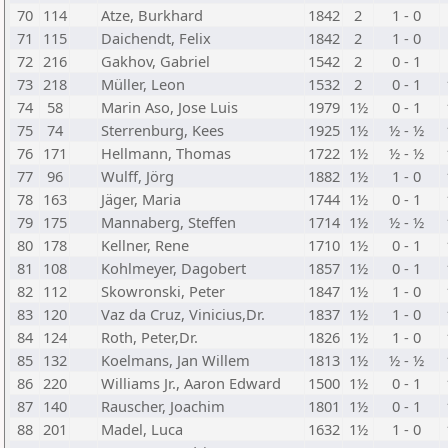
70
114
Atze, Burkhard
1842
2
1 - 0
71
115
Daichendt, Felix
1842
2
1 - 0
72
216
Gakhov, Gabriel
1542
2
0 - 1
73
218
Müller, Leon
1532
2
0 - 1
74
58
Marin Aso, Jose Luis
1979
1½
0 - 1
75
74
Sterrenburg, Kees
1925
1½
½ - ½
76
171
Hellmann, Thomas
1722
1½
½ - ½
77
96
Wulff, Jörg
1882
1½
1 - 0
78
163
Jäger, Maria
1744
1½
0 - 1
79
175
Mannaberg, Steffen
1714
1½
½ - ½
80
178
Kellner, Rene
1710
1½
0 - 1
81
108
Kohlmeyer, Dagobert
1857
1½
0 - 1
82
112
Skowronski, Peter
1847
1½
1 - 0
83
120
Vaz da Cruz, Vinicius,Dr.
1837
1½
1 - 0
84
124
Roth, Peter,Dr.
1826
1½
1 - 0
85
132
Koelmans, Jan Willem
1813
1½
½ - ½
86
220
Williams Jr., Aaron Edward
1500
1½
0 - 1
87
140
Rauscher, Joachim
1801
1½
0 - 1
88
201
Madel, Luca
1632
1½
1 - 0