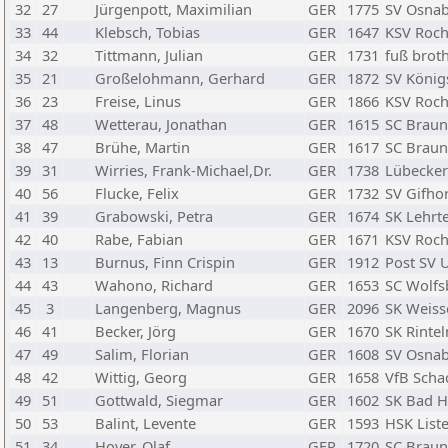
32
27
Jürgenpott, Maximilian
GER
1775
SV Osnab
33
44
Klebsch, Tobias
GER
1647
KSV Roc
34
32
Tittmann, Julian
GER
1731
fuß broth
35
21
Großelohmann, Gerhard
GER
1872
SV König
36
23
Freise, Linus
GER
1866
KSV Roc
37
48
Wetterau, Jonathan
GER
1615
SC Braun
38
47
Brühe, Martin
GER
1617
SC Braun
39
31
Wirries, Frank-Michael,Dr.
GER
1738
Lübecker
40
56
Flucke, Felix
GER
1732
SV Gifho
41
39
Grabowski, Petra
GER
1674
SK Lehrte
42
40
Rabe, Fabian
GER
1671
KSV Roc
43
13
Burnus, Finn Crispin
GER
1912
Post SV 
44
43
Wahono, Richard
GER
1653
SC Wolfs
45
3
Langenberg, Magnus
GER
2096
SK Weis
46
41
Becker, Jörg
GER
1670
SK Rintel
47
49
Salim, Florian
GER
1608
SV Osnab
48
42
Wittig, Georg
GER
1658
VfB Schac
49
51
Gottwald, Siegmar
GER
1602
SK Bad H
50
53
Balint, Levente
GER
1593
HSK List
51
34
Hoyer, Olaf
GER
1720
SC Braun