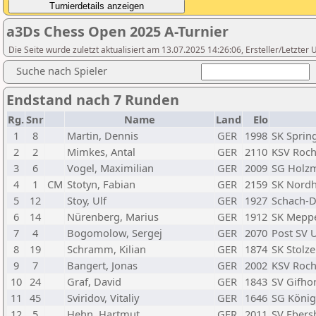
a3Ds Chess Open 2025 A-Turnier
Die Seite wurde zuletzt aktualisiert am 13.07.2025 14:26:06, Ersteller/Letzte
Suche nach Spieler
Endstand nach 7 Runden
Rg.
Snr
Name
Land
Elo
1
8
Martin, Dennis
GER
1998
SK Sprin
2
2
Mimkes, Antal
GER
2110
KSV Roch
3
6
Vogel, Maximilian
GER
2009
SG Holz
4
1
CM
Stotyn, Fabian
GER
2159
SK Nordh
5
12
Stoy, Ulf
GER
1927
Schach-D
6
14
Nürenberg, Marius
GER
1912
SK Mepp
7
4
Bogomolow, Sergej
GER
2070
Post SV 
8
19
Schramm, Kilian
GER
1874
SK Stolz
9
7
Bangert, Jonas
GER
2002
KSV Roc
10
24
Graf, David
GER
1843
SV Gifho
11
45
Sviridov, Vitaliy
GER
1646
SG König
12
5
Hehn, Hartmut
GER
2011
SV Ebers