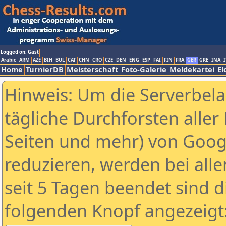
Logged on: Gast
Arabic
ARM
AZE
BIH
BUL
CAT
CHN
CRO
CZE
DEN
ENG
ESP
FAI
FIN
FRA
GER
GRE
INA
I
Home
TurnierDB
Meisterschaft
Foto-Galerie
Meldekartei
El
Hinweis: Um die Serverbel
tägliche Durchforsten aller 
Seiten und mehr) von Goog
reduzieren, werden bei alle
seit 5 Tagen beendet sind d
folgenden Knopf angezeigt