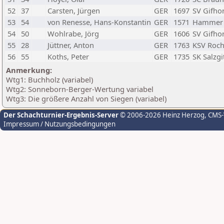
52
37
Carsten, Jürgen
GER
1697
SV Gifho
53
54
von Renesse, Hans-Konstantin
GER
1571
Hammer 
54
50
Wohlrabe, Jörg
GER
1606
SV Gifho
55
28
Jüttner, Anton
GER
1763
KSV Roc
56
55
Koths, Peter
GER
1735
SK Salzgi
Anmerkung:
Wtg1: Buchholz (variabel)
Wtg2: Sonneborn-Berger-Wertung variabel
Wtg3: Die größere Anzahl von Siegen (variabel)
Der Schachturnier-Ergebnis-Server
© 2006-2026 Heinz Herzog
, CMS
Impressum / Nutzungsbedingungen