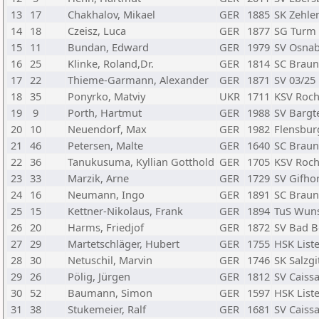
13
17
Chakhalov, Mikael
GER
1885
SK Zehlen
14
18
Czeisz, Luca
GER
1877
SG Turm 
15
11
Bundan, Edward
GER
1979
SV Osnab
16
25
Klinke, Roland,Dr.
GER
1814
SC Braun
17
22
Thieme-Garmann, Alexander
GER
1871
SV 03/25
18
35
Ponyrko, Matviy
UKR
1711
KSV Roc
19
9
Porth, Hartmut
GER
1988
SV Bargt
20
10
Neuendorf, Max
GER
1982
Flensbur
21
46
Petersen, Malte
GER
1640
SC Braun
22
36
Tanukusuma, Kyllian Gotthold
GER
1705
KSV Roc
23
33
Marzik, Arne
GER
1729
SV Gifho
24
16
Neumann, Ingo
GER
1891
SC Braun
25
15
Kettner-Nikolaus, Frank
GER
1894
TuS Wuns
26
20
Harms, Friedjof
GER
1872
SV Bad B
27
29
Martetschläger, Hubert
GER
1755
HSK List
28
30
Netuschil, Marvin
GER
1746
SK Salzgi
29
26
Pölig, Jürgen
GER
1812
SV Caiss
30
52
Baumann, Simon
GER
1597
HSK List
31
38
Stukemeier, Ralf
GER
1681
SV Caiss