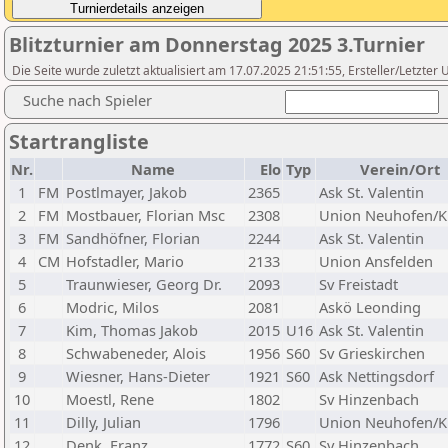
Blitzturnier am Donnerstag 2025 3.Turnier
Die Seite wurde zuletzt aktualisiert am 17.07.2025 21:51:55, Ersteller/Letzter
Suche nach Spieler
Startrangliste
Nr.
Name
Elo
Typ
Verein/Ort
1
FM
Postlmayer, Jakob
2365
Ask St. Valentin
2
FM
Mostbauer, Florian Msc
2308
Union Neuhofen/
3
FM
Sandhöfner, Florian
2244
Ask St. Valentin
4
CM
Hofstadler, Mario
2133
Union Ansfelden
5
Traunwieser, Georg Dr.
2093
Sv Freistadt
6
Modric, Milos
2081
Askö Leonding
7
Kim, Thomas Jakob
2015
U16
Ask St. Valentin
8
Schwabeneder, Alois
1956
S60
Sv Grieskirchen
9
Wiesner, Hans-Dieter
1921
S60
Ask Nettingsdorf
10
Moestl, Rene
1802
Sv Hinzenbach
11
Dilly, Julian
1796
Union Neuhofen/
12
Denk, Franz
1772
S60
Sv Hinzenbach