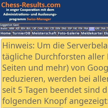
Logged on: Gast
Arabic
ARM
AZE
BIH
BUL
CAT
CHN
CRO
CZE
DEN
ENG
ESP
FAI
FIN
FRA
GER
GRE
INA
I
Home
TurnierDB
Meisterschaft
Foto-Galerie
Meldekartei
El
Hinweis: Um die Serverbel
tägliche Durchforsten aller 
Seiten und mehr) von Goog
reduzieren, werden bei alle
seit 5 Tagen beendet sind d
folgenden Knopf angezeigt