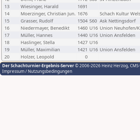
13
Wiesinger, Harald
1691
14
Moerzinger, Christian Jun.
1676
Schach Kultur Wel
15
Grasser, Rudolf
1504
S60
Ask Nettingsdorf
16
Niedermayer, Benedikt
1460
U16
Union Neuhofen/
17
Müller, Hannes
1440
U16
Union Ansfelden
18
Haslinger, Stella
1427
U16
19
Müller, Maximilian
1421
U16
Union Ansfelden
20
Holzer, Leopold
0
Der Schachturnier-Ergebnis-Server
© 2006-2026 Heinz Herzog
, CMS
Impressum / Nutzungsbedingungen