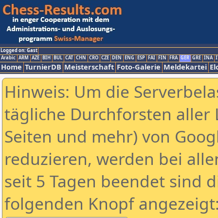
Logged on: Gast
Arabic
ARM
AZE
BIH
BUL
CAT
CHN
CRO
CZE
DEN
ENG
ESP
FAI
FIN
FRA
GER
GRE
INA
I
Home
TurnierDB
Meisterschaft
Foto-Galerie
Meldekartei
El
Hinweis: Um die Serverbela
tägliche Durchforsten aller 
Seiten und mehr) von Goog
reduzieren, werden bei alle
seit 5 Tagen beendet sind d
folgenden Knopf angezeigt