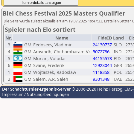
Biel Chess Festival 2025 Masters Qualifier
Die Seite wurde zuletzt aktualisiert am 19.07.2025 19:47:33, Ersteller/Letzter
Spieler nach Elo sortiert
Nr.
Name
FideID
Land
El
3
GM
Fedoseev, Vladimir
24130737
SLO
273
4
GM
Aravindh, Chithambaram Vr.
5072786
IND
272
5
GM
Murzin, Volodar
44155573
FID
267
6
GM
Svane, Frederik
12923044
GER
265
1
GM
Wojtaszek, Radoslaw
1118358
POL
265
2
GM
Salem, A.R. Saleh
9301348
UAE
262
Der Schachturnier-Ergebnis-Server
© 2006-2026 Heinz Herzog
, CMS
Impressum / Nutzungsbedingungen