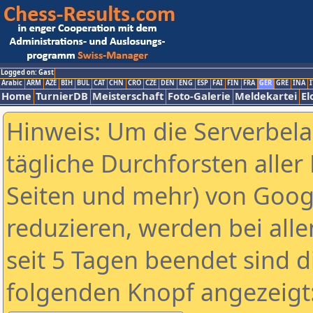
Logged on: Gast
Arabic
ARM
AZE
BIH
BUL
CAT
CHN
CRO
CZE
DEN
ENG
ESP
FAI
FIN
FRA
GER
GRE
INA
I
Home
TurnierDB
Meisterschaft
Foto-Galerie
Meldekartei
El
Hinweis: Um die Serverbel
tägliche Durchforsten aller 
Seiten und mehr) von Goog
reduzieren, werden bei alle
seit 5 Tagen beendet sind d
folgenden Knopf angezeigt