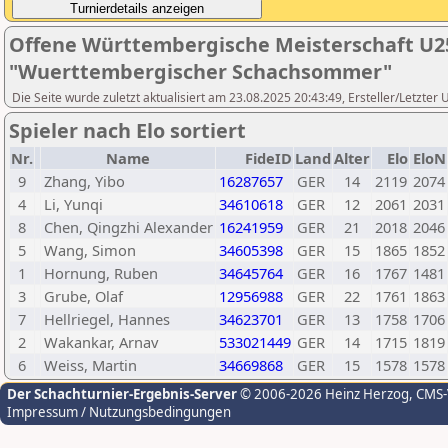
Offene Württembergische Meisterschaft U25 
"Wuerttembergischer Schachsommer"
Die Seite wurde zuletzt aktualisiert am 23.08.2025 20:43:49, Ersteller/Letzter
Spieler nach Elo sortiert
Nr.
Name
FideID
Land
Alter
Elo
EloN
9
Zhang, Yibo
16287657
GER
14
2119
2074
4
Li, Yunqi
34610618
GER
12
2061
2031
8
Chen, Qingzhi Alexander
16241959
GER
21
2018
2046
5
Wang, Simon
34605398
GER
15
1865
1852
1
Hornung, Ruben
34645764
GER
16
1767
1481
3
Grube, Olaf
12956988
GER
22
1761
1863
7
Hellriegel, Hannes
34623701
GER
13
1758
1706
2
Wakankar, Arnav
533021449
GER
14
1715
1819
6
Weiss, Martin
34669868
GER
15
1578
1578
Der Schachturnier-Ergebnis-Server
© 2006-2026 Heinz Herzog
, CMS
Impressum / Nutzungsbedingungen