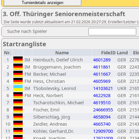
3. Off. Thüringer Seniorenmeisterschaft
Die Seite wurde zuletzt aktualisiert am 21.02.2026 20:27:29, Ersteller/Letzte
Suche nach Spieler
Startrangliste
Nr.
Name
FideID
Land
El
1
IM
Heinbuch, Detlef Ulrich
4601289
GER
227
2
IM
Brüggemann, Joachim
4611861
GER
224
3
FM
Becker, Michael
4611667
GER
223
4
FM
Hess, Christian
4605969
GER
221
5
IM
TSobolevsky, Leonid
14103621
UKR
216
6
FM
Heck, Norbert
4622928
GER
216
7
Tscharotschkin, Michael
4619510
GER
216
8
Fischer, Emil
24666955
GER
215
9
Silberschlag, Jörg
4658094
GER
214
10
Zeidler, Andreas
4665740
GER
214
11
Köhler, Gerhard,Dr.
12909700
GER
213
12
Knaak, Joachim
12921009
GER
213