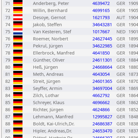
71
Anderberg, Peter
4639472
GER
190
72
Willin, Bernhard
4699165
GER
190
73
Desoye, Gernot
1621793
AUT
190
74
Jakob, Steffen
34643281
GER
190
75
Van Kesteren, Stef
1017667
NED
190
76
Roemer, Norbert
24627445
GER
189
77
Pekrul, Jürgen
34622985
GER
189
78
Ellerbrock, Manfred
4641850
GER
189
79
Günther, Oliver
24611301
GER
188
80
Heß, Jürgen
24668664
GER
188
81
Meth, Andreas
4643054
GER
187
82
Streit, Jürgen
24601365
GER
187
83
Seyffer, Armin
34697004
GER
186
84
Zilch, Lothar
4662792
GER
186
85
Schreyer, Klaus
4696662
GER
186
86
Richter, Jürgen
4624866
GER
185
87
Lehmann, Manfred
12995827
GER
184
88
Boldt, Kai-Ulrich,Dr.
24686387
GER
183
89
Hipler, Andreas,Dr.
24653470
GER
183
90
Dötzel, Hartwig,Dr.
24666297
GER
183