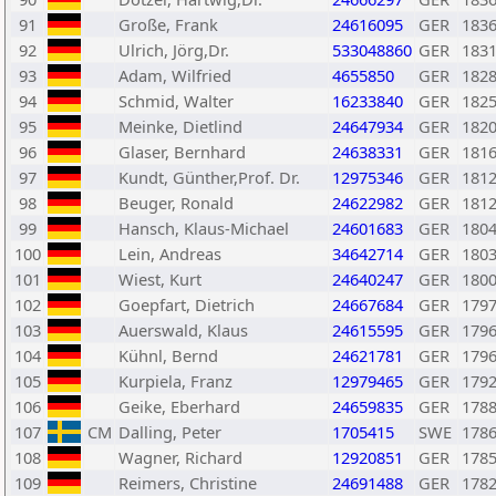
91
Große, Frank
24616095
GER
183
92
Ulrich, Jörg,Dr.
533048860
GER
183
93
Adam, Wilfried
4655850
GER
182
94
Schmid, Walter
16233840
GER
182
95
Meinke, Dietlind
24647934
GER
182
96
Glaser, Bernhard
24638331
GER
181
97
Kundt, Günther,Prof. Dr.
12975346
GER
181
98
Beuger, Ronald
24622982
GER
181
99
Hansch, Klaus-Michael
24601683
GER
180
100
Lein, Andreas
34642714
GER
180
101
Wiest, Kurt
24640247
GER
180
102
Goepfart, Dietrich
24667684
GER
179
103
Auerswald, Klaus
24615595
GER
179
104
Kühnl, Bernd
24621781
GER
179
105
Kurpiela, Franz
12979465
GER
179
106
Geike, Eberhard
24659835
GER
178
107
CM
Dalling, Peter
1705415
SWE
178
108
Wagner, Richard
12920851
GER
178
109
Reimers, Christine
24691488
GER
178