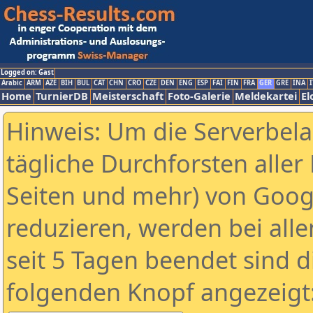
Logged on: Gast
Arabic
ARM
AZE
BIH
BUL
CAT
CHN
CRO
CZE
DEN
ENG
ESP
FAI
FIN
FRA
GER
GRE
INA
I
Home
TurnierDB
Meisterschaft
Foto-Galerie
Meldekartei
El
Hinweis: Um die Serverbel
tägliche Durchforsten aller 
Seiten und mehr) von Goog
reduzieren, werden bei alle
seit 5 Tagen beendet sind d
folgenden Knopf angezeigt