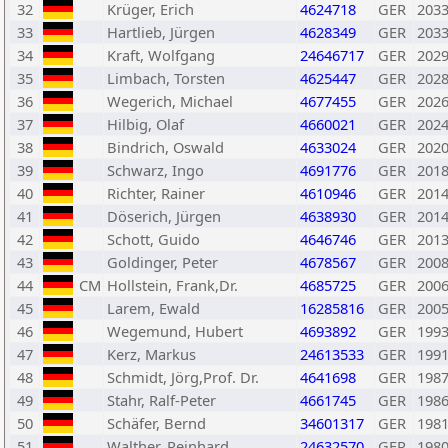
32
Krüger, Erich
4624718
GER
203
33
Hartlieb, Jürgen
4628349
GER
203
34
Kraft, Wolfgang
24646717
GER
202
35
Limbach, Torsten
4625447
GER
202
36
Wegerich, Michael
4677455
GER
202
37
Hilbig, Olaf
4660021
GER
202
38
Bindrich, Oswald
4633024
GER
202
39
Schwarz, Ingo
4691776
GER
201
40
Richter, Rainer
4610946
GER
201
41
Döserich, Jürgen
4638930
GER
201
42
Schott, Guido
4646746
GER
201
43
Goldinger, Peter
4678567
GER
200
44
CM
Hollstein, Frank,Dr.
4685725
GER
200
45
Larem, Ewald
16285816
GER
200
46
Wegemund, Hubert
4693892
GER
199
47
Kerz, Markus
24613533
GER
199
48
Schmidt, Jörg,Prof. Dr.
4641698
GER
198
49
Stahr, Ralf-Peter
4661745
GER
198
50
Schäfer, Bernd
34601317
GER
198
51
Walther, Reinhard
24632570
GER
198