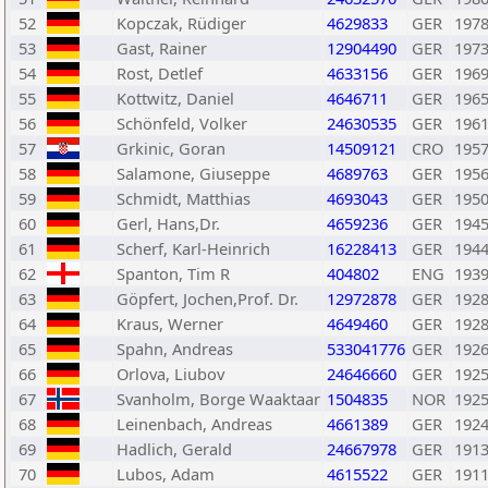
52
Kopczak, Rüdiger
4629833
GER
197
53
Gast, Rainer
12904490
GER
197
54
Rost, Detlef
4633156
GER
196
55
Kottwitz, Daniel
4646711
GER
196
56
Schönfeld, Volker
24630535
GER
196
57
Grkinic, Goran
14509121
CRO
195
58
Salamone, Giuseppe
4689763
GER
195
59
Schmidt, Matthias
4693043
GER
195
60
Gerl, Hans,Dr.
4659236
GER
194
61
Scherf, Karl-Heinrich
16228413
GER
194
62
Spanton, Tim R
404802
ENG
193
63
Göpfert, Jochen,Prof. Dr.
12972878
GER
192
64
Kraus, Werner
4649460
GER
192
65
Spahn, Andreas
533041776
GER
192
66
Orlova, Liubov
24646660
GER
192
67
Svanholm, Borge Waaktaar
1504835
NOR
192
68
Leinenbach, Andreas
4661389
GER
192
69
Hadlich, Gerald
24667978
GER
191
70
Lubos, Adam
4615522
GER
191