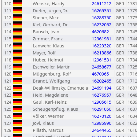
110
Wenske, Hardy
24611212
GER
178
111
Dieter, Jürgen,Dr.
16265351
GER
177
112
Stieber, Mike
16288750
GER
177
113
Kiel, Gerhard, Dr.
16232062
GER
175
114
Bausch, Jean
4620682
GER
174
115
Zimmer, Franz
12961981
GER
174
116
Lanwehr, Klaus
16229320
GER
174
117
Mayer, Rolf
16213866
GER
173
118
Huber, Helmut
12961531
GER
173
119
Eschweiler, Martin
24658677
GER
172
120
Müggenburg, Rolf
4670965
GER
171
121
Brandt, Wolfgang
16202465
GER
171
122
Deak-Willimsky, Emanuela
24691194
GER
168
123
Heid, Magdalene
16276957
GER
164
124
Gaul, Karl-Heinz
12905615
GER
163
125
Scheugenpflug, Klaus
16291050
GER
163
126
Völker, Werner
16270126
GER
163
127
Jovi, Klaus
12985996
GER
162
128
Pillath, Marcus
24644455
GER
161