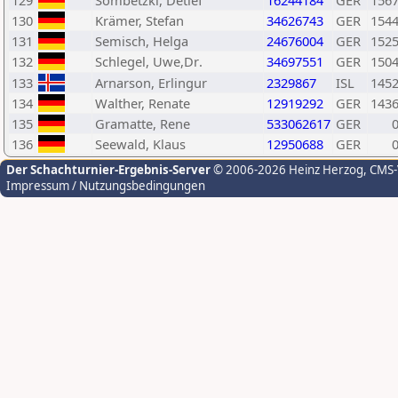
129
Sombetzki, Detlef
16244184
GER
156
130
Krämer, Stefan
34626743
GER
154
131
Semisch, Helga
24676004
GER
152
132
Schlegel, Uwe,Dr.
34697551
GER
150
133
Arnarson, Erlingur
2329867
ISL
145
134
Walther, Renate
12919292
GER
143
135
Gramatte, Rene
533062617
GER
136
Seewald, Klaus
12950688
GER
Der Schachturnier-Ergebnis-Server
© 2006-2026 Heinz Herzog
, CMS
Impressum / Nutzungsbedingungen