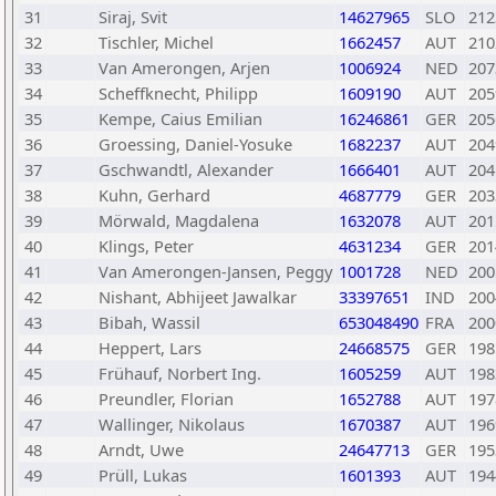
31
Siraj, Svit
14627965
SLO
212
32
Tischler, Michel
1662457
AUT
210
33
Van Amerongen, Arjen
1006924
NED
207
34
Scheffknecht, Philipp
1609190
AUT
205
35
Kempe, Caius Emilian
16246861
GER
205
36
Groessing, Daniel-Yosuke
1682237
AUT
204
37
Gschwandtl, Alexander
1666401
AUT
204
38
Kuhn, Gerhard
4687779
GER
203
39
Mörwald, Magdalena
1632078
AUT
201
40
Klings, Peter
4631234
GER
201
41
Van Amerongen-Jansen, Peggy
1001728
NED
200
42
Nishant, Abhijeet Jawalkar
33397651
IND
200
43
Bibah, Wassil
653048490
FRA
200
44
Heppert, Lars
24668575
GER
198
45
Frühauf, Norbert Ing.
1605259
AUT
198
46
Preundler, Florian
1652788
AUT
197
47
Wallinger, Nikolaus
1670387
AUT
196
48
Arndt, Uwe
24647713
GER
195
49
Prüll, Lukas
1601393
AUT
194