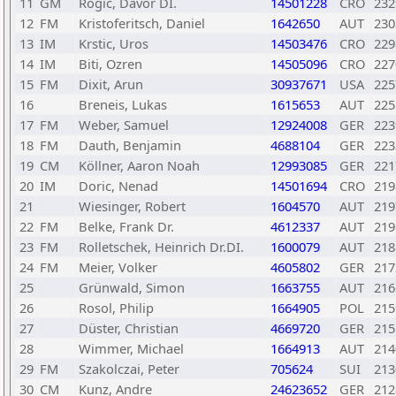
11
GM
Rogic, Davor DI.
14501228
CRO
232
12
FM
Kristoferitsch, Daniel
1642650
AUT
230
13
IM
Krstic, Uros
14503476
CRO
229
14
IM
Biti, Ozren
14505096
CRO
227
15
FM
Dixit, Arun
30937671
USA
225
16
Breneis, Lukas
1615653
AUT
225
17
FM
Weber, Samuel
12924008
GER
223
18
FM
Dauth, Benjamin
4688104
GER
223
19
CM
Köllner, Aaron Noah
12993085
GER
221
20
IM
Doric, Nenad
14501694
CRO
219
21
Wiesinger, Robert
1604570
AUT
219
22
FM
Belke, Frank Dr.
4612337
AUT
219
23
FM
Rolletschek, Heinrich Dr.DI.
1600079
AUT
218
24
FM
Meier, Volker
4605802
GER
217
25
Grünwald, Simon
1663755
AUT
216
26
Rosol, Philip
1664905
POL
215
27
Düster, Christian
4669720
GER
215
28
Wimmer, Michael
1664913
AUT
214
29
FM
Szakolczai, Peter
705624
SUI
213
30
CM
Kunz, Andre
24623652
GER
212