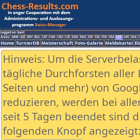
Logged on: Gast
Arabic
ARM
AZE
BIH
BUL
CAT
CHN
CRO
CZE
DEN
ENG
ESP
FAI
FIN
FRA
GER
GRE
INA
I
Home
TurnierDB
Meisterschaft
Foto-Galerie
Meldekartei
El
Hinweis: Um die Serverbela
tägliche Durchforsten aller 
Seiten und mehr) von Goog
reduzieren, werden bei alle
seit 5 Tagen beendet sind d
folgenden Knopf angezeigt