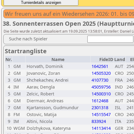
Wir freuen uns auf ein Wiedersehen 2026: 01. bis 0
38. Sonnenterrassen Open 2025 (Hauptturnie
Die Seite wurde zuletzt aktualisiert am 19.09.2025 13:58:01, Ersteller: Daniel 
Suche nach Spieler
Startrangliste
Nr.
Name
FideID
Land
E
1
GM
Horvath, Dominik
1642561
AUT
254
2
GM
Jovanovic, Zoran
14505320
CRO
250
3
GM
Shchekachev, Andrei
4107730
FRA
246
4
IM
Aarav, Dengla
45059756
IND
246
5
GM
Zelcic, Robert
14500310
CRO
245
6
GM
Diermair, Andreas
1612468
AUT
244
7
GM
Kjartansson, Gudmundur
2301318
ISL
241
8
FM
Ostovic, Matija
14515547
CRO
240
9
IM
Altini, Nicola
833924
ITA
235
10
WGM
Dolzhykova, Kateryna
14113414
GER
234