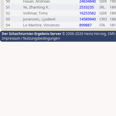
50
Hauer, Andreas
24634840
GER
190
51
Ye, Zhanting K.
2533235
IRL
189
52
Vollmar, Timo
16253582
GER
189
53
Juranovic, Ljudevit
14589940
CRO
188
54
Lo Martire, Vincenzo
899887
ITA
181
Der Schachturnier-Ergebnis-Server
© 2006-2026 Heinz Herzog
, CMS
Impressum / Nutzungsbedingungen