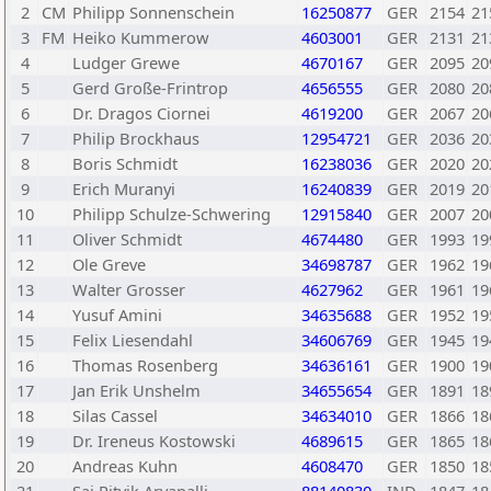
2
CM
Philipp Sonnenschein
16250877
GER
2154
21
3
FM
Heiko Kummerow
4603001
GER
2131
21
4
Ludger Grewe
4670167
GER
2095
20
5
Gerd Große-Frintrop
4656555
GER
2080
20
6
Dr. Dragos Ciornei
4619200
GER
2067
20
7
Philip Brockhaus
12954721
GER
2036
20
8
Boris Schmidt
16238036
GER
2020
20
9
Erich Muranyi
16240839
GER
2019
20
10
Philipp Schulze-Schwering
12915840
GER
2007
20
11
Oliver Schmidt
4674480
GER
1993
19
12
Ole Greve
34698787
GER
1962
19
13
Walter Grosser
4627962
GER
1961
19
14
Yusuf Amini
34635688
GER
1952
19
15
Felix Liesendahl
34606769
GER
1945
19
16
Thomas Rosenberg
34636161
GER
1900
19
17
Jan Erik Unshelm
34655654
GER
1891
18
18
Silas Cassel
34634010
GER
1866
18
19
Dr. Ireneus Kostowski
4689615
GER
1865
18
20
Andreas Kuhn
4608470
GER
1850
18