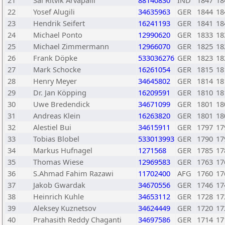
21
Sai Ritvik Arvapalli
88140830
IND
1847
18
22
Yosef Alugili
34635963
GER
1844
18
23
Hendrik Seifert
16241193
GER
1841
18
24
Michael Ponto
12990620
GER
1833
18
25
Michael Zimmermann
12966070
GER
1825
18
26
Frank Döpke
533036276
GER
1823
18
27
Mark Schocke
16261054
GER
1815
18
28
Henry Meyer
34645802
GER
1814
18
29
Dr. Jan Köpping
16209591
GER
1810
18
30
Uwe Bredendick
34671099
GER
1801
18
31
Andreas Klein
16263820
GER
1801
18
32
Alestiel Bui
34615911
GER
1797
17
33
Tobias Blobel
533013993
GER
1790
17
34
Markus Hufnagel
1271568
GER
1785
17
35
Thomas Wiese
12969583
GER
1763
17
36
S.Ahmad Fahim Razawi
11702400
AFG
1760
17
37
Jakob Gwardak
34670556
GER
1746
17
38
Heinrich Kuhle
34653112
GER
1728
17
39
Aleksey Kuznetsov
34624449
GER
1720
17
40
Prahasith Reddy Chaganti
34697586
GER
1714
17