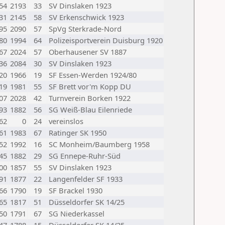
54
2193
33
SV Dinslaken 1923
31
2145
58
SV Erkenschwick 1923
95
2090
57
SpVg Sterkrade-Nord
80
1994
64
Polizeisportverein Duisburg 1920
67
2024
57
Oberhausener SV 1887
36
2084
30
SV Dinslaken 1923
20
1966
19
SF Essen-Werden 1924/80
19
1981
55
SF Brett vor'm Kopp DU
07
2028
42
Turnverein Borken 1922
93
1882
56
SG Weiß-Blau Eilenriede
62
0
24
vereinslos
61
1983
67
Ratinger SK 1950
52
1992
16
SC Monheim/Baumberg 1958
45
1882
29
SG Ennepe-Ruhr-Süd
00
1857
55
SV Dinslaken 1923
91
1877
22
Langenfelder SF 1933
66
1790
19
SF Brackel 1930
65
1817
51
Düsseldorfer SK 14/25
50
1791
67
SG Niederkassel