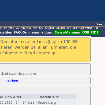
Servert
TA
JPN
MKD
LTU
NED
POL
POR
ROU
RUS
SRB
SVK
SWE
TUR
UKR
VIE
FontSize:11pt
ozahlen
FAQ
Onlineanmeldung
Swiss-Manager
ÖSB
FIDE
urchforsten aller Links (täglich 100.000
ieren, werden bei allen Turnieren, die
ch folgenden Knopf angezeigt:
r Upload: Swiss-Chess 327040
Suchen
loI
EloN
Alter
Verein/Ort
65
2135
34
SF Essen-Katernberg