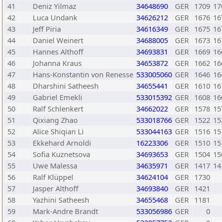
41
Deniz Yilmaz
34648690
GER
1709
17
42
Luca Undank
34626212
GER
1676
16
43
Jeff Piria
34616349
GER
1675
16
44
Daniel Weinert
34688005
GER
1673
16
45
Hannes Althoff
34693831
GER
1669
16
46
Johanna Kraus
34653872
GER
1662
16
47
Hans-Konstantin von Renesse
533005060
GER
1646
16
48
Dharshini Satheesh
34655441
GER
1610
16
49
Gabriel Emekli
533015392
GER
1608
16
50
Ralf Schlenkert
34662022
GER
1578
15
51
Qixiang Zhao
533018766
GER
1522
15
52
Alice Shiqian Li
533044163
GER
1516
15
53
Ekkehard Arnoldi
16223306
GER
1510
15
54
Sofia Kuznetsova
34693653
GER
1504
15
55
Uwe Malessa
34635971
GER
1417
14
56
Ralf Klüppel
34624104
GER
1730
57
Jasper Althoff
34693840
GER
1421
58
Yazhini Satheesh
34655468
GER
1181
59
Mark-Andre Brandt
533056986
GER
0