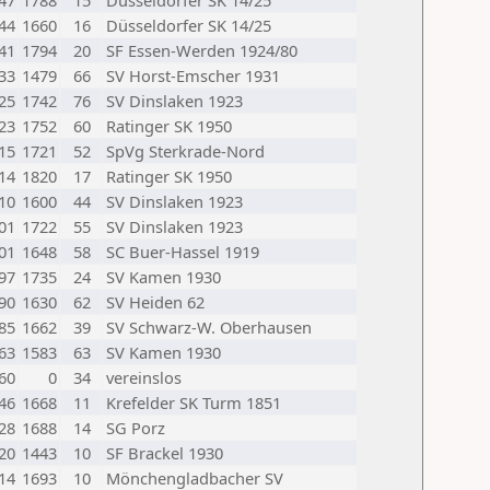
47
1788
15
Düsseldorfer SK 14/25
44
1660
16
Düsseldorfer SK 14/25
41
1794
20
SF Essen-Werden 1924/80
33
1479
66
SV Horst-Emscher 1931
25
1742
76
SV Dinslaken 1923
23
1752
60
Ratinger SK 1950
15
1721
52
SpVg Sterkrade-Nord
14
1820
17
Ratinger SK 1950
10
1600
44
SV Dinslaken 1923
01
1722
55
SV Dinslaken 1923
01
1648
58
SC Buer-Hassel 1919
97
1735
24
SV Kamen 1930
90
1630
62
SV Heiden 62
85
1662
39
SV Schwarz-W. Oberhausen
63
1583
63
SV Kamen 1930
60
0
34
vereinslos
46
1668
11
Krefelder SK Turm 1851
28
1688
14
SG Porz
20
1443
10
SF Brackel 1930
14
1693
10
Mönchengladbacher SV