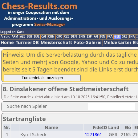
Logged on: Gast
Arabic
ARM
AZE
BIH
BUL
CAT
CHN
CRO
CZE
DEN
ENG
ESP
FAI
FIN
FRA
GER
GRE
INA
I
Home
TurnierDB
Meisterschaft
Foto-Galerie
Meldekartei
El
Hinweis: Um die Serverbelastung durch das tägliche D
Seiten und mehr) von Google, Yahoo und Co zu reduz
bereits seit 5 Tagen beendet sind die Links erst dur
8. Dinslakener offene Stadtmeisterschaft
Die Seite wurde zuletzt aktualisiert am 10.10.2025 16:41:50, Ersteller/Letzte
Suche nach Spieler
Startrangliste
Nr.
Name
FideID
Land
Elo
E
1
Kyrill Scheck
1271861
GER
2165
21