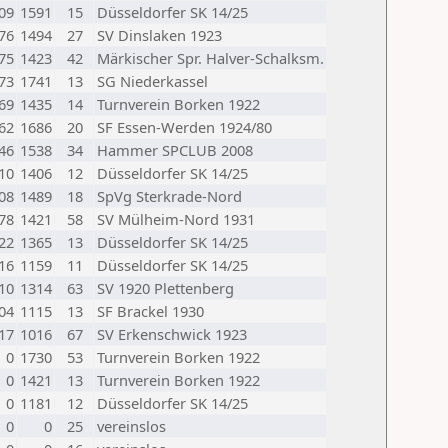
09
1591
15
Düsseldorfer SK 14/25
76
1494
27
SV Dinslaken 1923
75
1423
42
Märkischer Spr. Halver-Schalksm.
73
1741
13
SG Niederkassel
69
1435
14
Turnverein Borken 1922
62
1686
20
SF Essen-Werden 1924/80
46
1538
34
Hammer SPCLUB 2008
10
1406
12
Düsseldorfer SK 14/25
08
1489
18
SpVg Sterkrade-Nord
78
1421
58
SV Mülheim-Nord 1931
22
1365
13
Düsseldorfer SK 14/25
16
1159
11
Düsseldorfer SK 14/25
10
1314
63
SV 1920 Plettenberg
04
1115
13
SF Brackel 1930
17
1016
67
SV Erkenschwick 1923
0
1730
53
Turnverein Borken 1922
0
1421
13
Turnverein Borken 1922
0
1181
12
Düsseldorfer SK 14/25
0
0
25
vereinslos