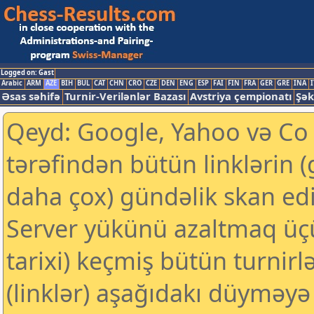
Logged on: Gast
Arabic
ARM
AZE
BIH
BUL
CAT
CHN
CRO
CZE
DEN
ENG
ESP
FAI
FIN
FRA
GER
GRE
INA
I
Əsas səhifə
Turnir-Verilənlər Bazası
Avstriya çempionatı
Şək
Qeyd: Google, Yahoo və Co k
tərəfindən bütün linklərin 
daha çox) gündəlik skan edil
Server yükünü azaltmaq üç
tarixi) keçmiş bütün turnirl
(linklər) aşağıdakı düyməyə