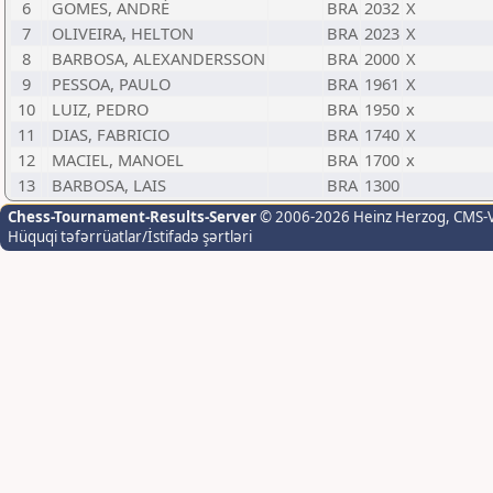
6
GOMES, ANDRÉ
BRA
2032
X
7
OLIVEIRA, HELTON
BRA
2023
X
8
BARBOSA, ALEXANDERSSON
BRA
2000
X
9
PESSOA, PAULO
BRA
1961
X
10
LUIZ, PEDRO
BRA
1950
x
11
DIAS, FABRICIO
BRA
1740
X
12
MACIEL, MANOEL
BRA
1700
x
13
BARBOSA, LAIS
BRA
1300
Chess-Tournament-Results-Server
© 2006-2026 Heinz Herzog
, CMS-
Hüquqi təfərrüatlar/İstifadə şərtləri