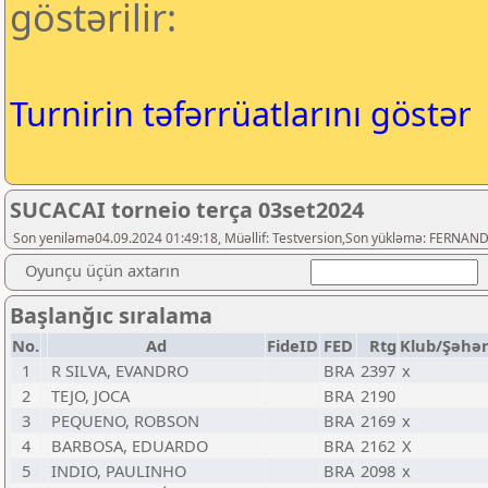
göstərilir:
Turnirin təfərrüatlarını göstər
SUCACAI torneio terça 03set2024
Son yeniləmə04.09.2024 01:49:18, Müəllif: Testversion,Son yükləmə: FERNA
Oyunçu üçün axtarın
Başlanğıc sıralama
No.
Ad
FideID
FED
Rtg
Klub/Şəhə
1
R SILVA, EVANDRO
BRA
2397
x
2
TEJO, JOCA
BRA
2190
3
PEQUENO, ROBSON
BRA
2169
x
4
BARBOSA, EDUARDO
BRA
2162
X
5
⁯INDIO, PAULINHO
BRA
2098
x