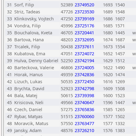
31
Sorf, Filip
52389
23749520
1693
1540
32
Striz, Tadeas
47726
23723530
1689
1548
33
Klinkovsky, Vojtech
47250
23739169
1686
1607
34
Vondra, Filip
45996
23725176
1685
1571
35
Bouchalova, Kveta
46705
23720441
1680
1445
w
36
Bartova, Hana
48203
23732695
1674
1687
w
37
Trcalek, Filip
50438
23737611
1673
1554
38
Kubatova, Ema
47051
23724072
1652
1457
w
39
Hulva, Denny Gabriel
52250
23742194
1629
1512
40
Barteckova, Valerie
46806
23724005
1622
1490
w
41
Horak, Hanus
49359
23742836
1620
1474
42
Lizuch, Lukas
50535
23772450
1616
1269
43
Brychta, David
52923
23742798
1609
1508
44
Bala, Matej
50615
23739398
1600
1523
45
Krisicova, Neli
49566
23740647
1596
1447
w
46
Czech, Daniel
57275
23765836
1585
1265
47
Rybar, Matyas
51515
23760060
1577
1502
48
Moravcik, Matus
57550
23763477
1577
1332
49
Jansky, Adam
48576
23726210
1576
1383