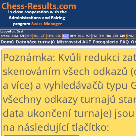
Logged on: Gast
Arabic
ARM
AZE
BIH
BUL
CAT
CHN
CRO
CZE
DEN
ENG
ESP
FAI
FIN
FRA
GER
GRE
INA
I
Domů
Databáze turnajů
Mistrovství AUT
Fotogalerie
FAQ
On
Poznámka: Kvůli redukci za
skenováním všech odkazů (
a více) a vyhledávačů typu 
všechny odkazy turnajů star
data ukončení turnaje) jsou
na následující tlačítko: