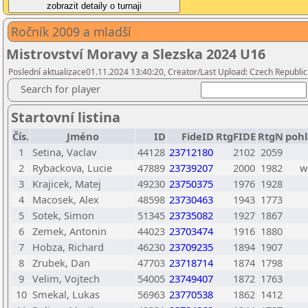
Ročník 2009 a mladší
Mistrovství Moravy a Slezska 2024 U16
Poslední aktualizace01.11.2024 13:40:20, Creator/Last Upload: Czech Republic
Search for player
Startovní listina
Čís.
Jméno
ID
FideID
RtgFIDE
RtgN
pohl
1
Setina, Vaclav
44128
23712180
2102
2059
2
Rybackova, Lucie
47889
23739207
2000
1982
w
3
Krajicek, Matej
49230
23750375
1976
1928
4
Macosek, Alex
48598
23730463
1943
1773
5
Sotek, Simon
51345
23735082
1927
1867
6
Zemek, Antonin
44023
23703474
1916
1880
7
Hobza, Richard
46230
23709235
1894
1907
8
Zrubek, Dan
47703
23718714
1874
1798
9
Velim, Vojtech
54005
23749407
1872
1763
10
Smekal, Lukas
56963
23770538
1862
1412