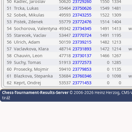
50
Kadlec, Jaroslav
50620
23729260
1550
1334
51
Trcka, Lukas
55464
23750626
1549
1481
52
Sobek, Mikulas
49593
23743255
1522
1309
53
Pistek, Zdenek
55779
23772476
1514
1404
54
Sochorova, Valentyna
49342
23734345
1491
1413
w
55
Starecek, Vaclav
53447
23770724
1491
1195
56
Ulrich, Adam
50159
23739215
1482
1213
57
Vaclavkova, Klara
48714
23731893
1472
1214
w
58
Chauvin, Leon
47718
23730137
1466
1267
59
Suchy, Tomas
51913
23772573
0
1285
60
Prosecky, Mojmir
59410
23779853
0
1135
61
Blazkova, Stepanka
53684
23760346
0
1098
w
62
Keprt, Ondrej
53537
23771453
0
0
Chess-Tournament-Results-Server
© 2006-2026 Heinz Herzog
, CMS-
tiráž