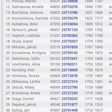
11
Policar, Martin
49331
23734868
1844
1787
12
Zadrapova, Amalie
44850
23710276
1840
1781
w
13
Buchtova, Viktorie
45855
23714786
1831
1806
w
14
Kozusnikova, Daniela
47292
23729279
1822
1717
w
15
Kubatova, Beta
47050
23724064
1809
1612
w
16
Sknouril, Jakub
48957
23731133
1787
1702
17
Vojtech, Ladislav
51231
23760362
1783
1768
18
Skula, David
57849
23779357
1774
1390
19
Mikolas, Jakub
52519
23767839
1767
1663
20
Dorazilova, Kristyna
50533
23739142
1764
1672
w
21
Zelenkova, Sofie
50163
23757647
1763
1606
w
22
Levchenko, Alisa
55190
23760311
1753
1652
w
23
Novotny, Petr
46976
23718609
1750
1619
24
Horkova, Tereza
45869
23712678
1735
1665
w
25
Mikesova, Lenka
49072
23727314
1733
1561
w
26
Zezula, Matej
46009
23725796
1729
1680
27
Brezikova, Beata
47297
23727250
1719
1682
w
28
Svagr, Daniel
49421
23729252
1717
1628
29
Stejskal, Jakub
48548
23731877
1716
1553
30
Kotisa, Jan
47897
23741449
1712
1617