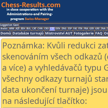
Logged on: Gast
Arabic
ARM
AZE
BIH
BUL
CAT
CHN
CRO
CZE
DEN
ENG
ESP
FAI
FIN
FRA
GER
GRE
INA
I
Domů
Databáze turnajů
Mistrovství AUT
Fotogalerie
FAQ
On
Poznámka: Kvůli redukci za
skenováním všech odkazů (
a více) a vyhledávačů typu 
všechny odkazy turnajů star
data ukončení turnaje) jsou
na následující tlačítko: