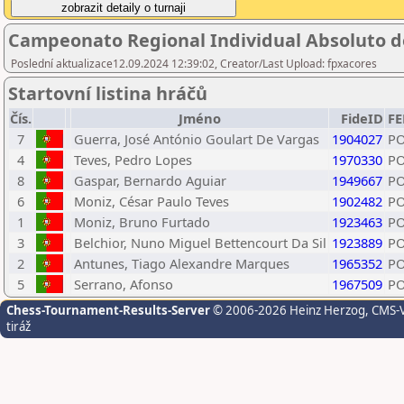
Campeonato Regional Individual Absoluto de 
Poslední aktualizace12.09.2024 12:39:02, Creator/Last Upload: fpxacores
Startovní listina hráčů
Čís.
Jméno
FideID
F
7
Guerra, José António Goulart De Vargas
1904027
P
4
Teves, Pedro Lopes
1970330
P
8
Gaspar, Bernardo Aguiar
1949667
P
6
Moniz, César Paulo Teves
1902482
P
1
Moniz, Bruno Furtado
1923463
P
3
Belchior, Nuno Miguel Bettencourt Da Sil
1923889
P
2
Antunes, Tiago Alexandre Marques
1965352
P
5
Serrano, Afonso
1967509
P
Chess-Tournament-Results-Server
© 2006-2026 Heinz Herzog
, CMS-
tiráž