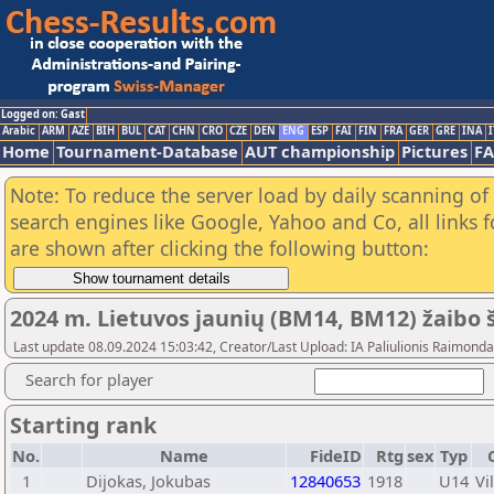
Logged on: Gast
Arabic
ARM
AZE
BIH
BUL
CAT
CHN
CRO
CZE
DEN
ENG
ESP
FAI
FIN
FRA
GER
GRE
INA
I
Home
Tournament-Database
AUT championship
Pictures
F
Note: To reduce the server load by daily scanning of a
search engines like Google, Yahoo and Co, all links 
are shown after clicking the following button:
2024 m. Lietuvos jaunių (BM14, BM12) žaib
Last update 08.09.2024 15:03:42, Creator/Last Upload: IA Paliulionis Raimonda
Search for player
Starting rank
No.
Name
FideID
Rtg
sex
Typ
1
Dijokas, Jokubas
12840653
1918
U14
Vi