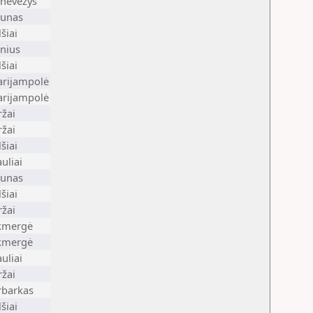
nevėžys
unas
lšiai
lnius
lšiai
rijampolė
rijampolė
ržai
ržai
lšiai
auliai
unas
lšiai
ržai
kmergė
kmergė
auliai
ržai
rbarkas
lšiai