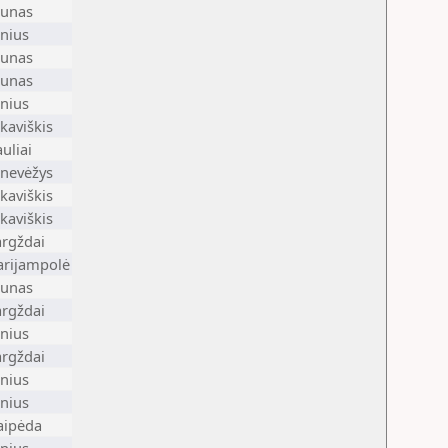
unas
lnius
unas
unas
lnius
lkaviškis
auliai
nevėžys
lkaviškis
lkaviškis
rgždai
rijampolė
unas
rgždai
lnius
rgždai
lnius
lnius
aipėda