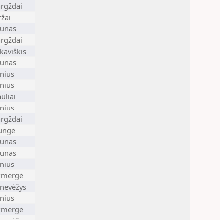
rgždai
ržai
unas
rgždai
lkaviškis
unas
lnius
lnius
auliai
lnius
rgždai
ungė
unas
unas
lnius
kmergė
nevėžys
lnius
kmergė