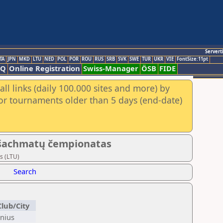
Servert
TA
JPN
MKD
LTU
NED
POL
POR
ROU
RUS
SRB
SVK
SWE
TUR
UKR
VIE
FontSize:11pt
AQ
Online Registration
Swiss-Manager
ÖSB
FIDE
ll links (daily 100.000 sites and more) by
for tournaments older than 5 days (end-date)
o šachmatų čempionatas
s (LTU)
Search
Club/City
lnius