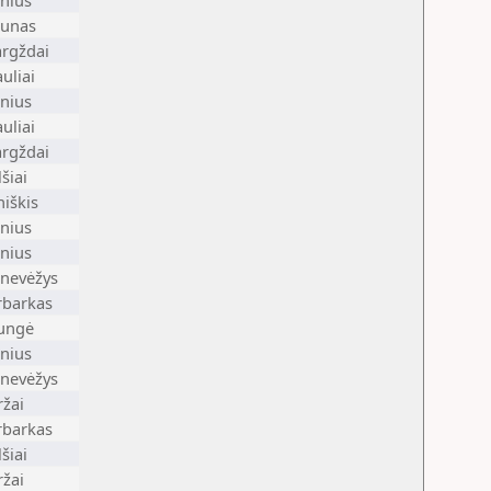
lnius
unas
rgždai
auliai
lnius
auliai
rgždai
lšiai
niškis
lnius
lnius
nevėžys
rbarkas
ungė
lnius
nevėžys
ržai
rbarkas
lšiai
ržai