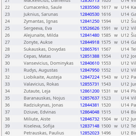
21
Mackevicius, Danielius
12850713
1620
U14
Vi
22
Cumacenko, Saule
12835560
1617
w
U14
Ka
23
Juknius, Sarunas
12840530
1616
U14
Ga
24
Zymantas, Ignas
12841250
1594
U12
Ši
25
Sergeeva, Eva
13526626
1591
w
U12
Vi
26
Alejunaite, Milda
12841480
1585
w
U12
Ši
27
Zonyte, Aukse
12844918
1575
w
U14
Ga
28
Sukauskas, Dovydas
12865761
1567
U14
Te
29
Cepas, Matas
12851388
1554
U12
Jo
30
Vansevicius, Dominykas
12840610
1553
U12
Vi
31
Rudys, Augustas
12847950
1552
U12
Vi
32
Liobikaite, Austeja
12847224
1543
w
U12
Pa
33
Valavicius, Rokas
12855731
1543
U12
Ju
34
Zutaute, Leja
12861200
1531
w
U14
Pl
35
Baranauskas, Nojus
12857637
1523
U14
Vi
36
Radziukynas, Jonas
12844381
1520
U14
Pa
37
Dziuve, Edvinas
12864048
1515
U14
Bi
38
Miliute, Aiste
12846732
1504
w
U12
Ju
39
Kiseleva, Sofija
12837148
1500
w
U12
Te
40
Petrauskas, Paulius
12852023
1496
U12
Bi