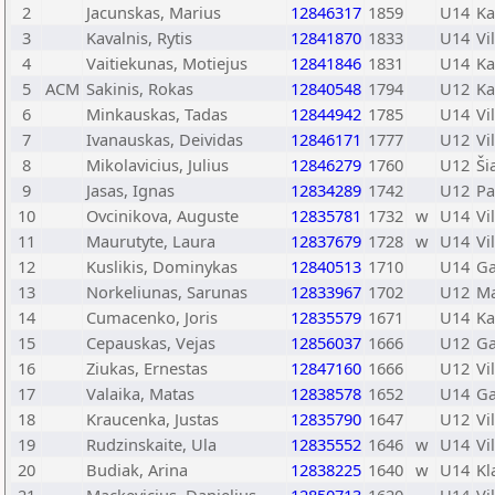
2
Jacunskas, Marius
12846317
1859
U14
Ka
3
Kavalnis, Rytis
12841870
1833
U14
Vi
4
Vaitiekunas, Motiejus
12841846
1831
U14
Ka
5
ACM
Sakinis, Rokas
12840548
1794
U12
Ka
6
Minkauskas, Tadas
12844942
1785
U14
Vi
7
Ivanauskas, Deividas
12846171
1777
U12
Vi
8
Mikolavicius, Julius
12846279
1760
U12
Ši
9
Jasas, Ignas
12834289
1742
U12
Pa
10
Ovcinikova, Auguste
12835781
1732
w
U14
Vi
11
Maurutyte, Laura
12837679
1728
w
U14
Vi
12
Kuslikis, Dominykas
12840513
1710
U14
Ga
13
Norkeliunas, Sarunas
12833967
1702
U12
Ma
14
Cumacenko, Joris
12835579
1671
U14
Ka
15
Cepauskas, Vejas
12856037
1666
U12
Ga
16
Ziukas, Ernestas
12847160
1666
U12
Vi
17
Valaika, Matas
12838578
1652
U14
Ga
18
Kraucenka, Justas
12835790
1647
U12
Vi
19
Rudzinskaite, Ula
12835552
1646
w
U14
Vi
20
Budiak, Arina
12838225
1640
w
U14
Kl