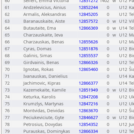
60
Seifert, Emma Victoria
12851272
1402
w
U12
Pa
61
Andzelevicius, Ainius
12852244
0
U12
Ka
62
Armalis, Aleksandras
12845205
0
U12
Te
63
Baranauskaite, Aiste
12857572
0
w
U12
Vi
64
Butautaite, Ema
12866369
0
w
U14
Te
65
Charzauskaite, Ieva
0
w
U12
Ma
66
Charzauskas, Benas
12855626
0
U12
Ma
67
Cyras, Domas
12851876
0
U12
Bi
68
Galinis, Simas
12855537
0
U12
Bi
69
Girdvainis, Benas
12866326
0
U12
Te
70
Ignotas, Rokas
12865460
0
U12
Ši
71
Ivanauskas, Danielius
0
U14
Ka
72
Jachimovic, Kipras
12866377
0
U14
Te
73
Kazemekaite, Kamile
12851949
0
w
U12
Bi
74
Keturka, Karolis
12847208
0
U12
U
75
Krumzlys, Martynas
12847216
0
U12
U
76
Montvidas, Deividas
12863670
0
U12
Ši
77
Peciukeviciute, Gyte
12846627
0
w
U12
Bi
78
Petrosius, Dovydas
12854352
0
U12
Ju
79
Purauskas, Dominykas
12866334
0
U12
Te