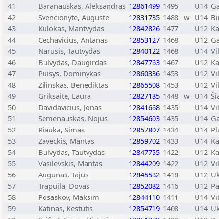
41
Baranauskas, Aleksandras
12861499
1495
U14
Ga
42
Svencionyte, Auguste
12831735
1488
w
U14
Bi
43
Kulokas, Mantvydas
12842826
1477
U12
Ka
44
Cechavicius, Antanas
12853127
1468
U12
Ga
45
Narusis, Tautvydas
12840122
1468
U14
Vi
46
Bulvydas, Daugirdas
12847763
1467
U12
Ka
47
Puisys, Dominykas
12860336
1453
U12
Vi
48
Zilinskas, Benediktas
12865508
1453
U12
Vi
49
Griksaite, Laura
12827185
1448
w
U14
Ši
50
Davidavicius, Jonas
12841668
1435
U14
Vi
51
Semenauskas, Nojus
12854603
1435
U14
Ga
52
Riauka, Simas
12857807
1434
U14
Pl
53
Zaveckis, Mantas
12859702
1433
U14
Ka
54
Bulvydas, Tautvydas
12847755
1422
U12
Ka
55
Vasilevskis, Mantas
12844209
1422
U12
Vi
56
Augunas, Tajus
12845582
1418
U12
U
57
Trapuila, Dovas
12852082
1416
U12
Pa
58
Posaskov, Maksim
12844110
1411
U14
Vi
59
Katinas, Kestutis
12854719
1408
U14
U