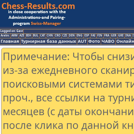
Logged on: Gast
Arabic
ARM
AZE
BIH
BUL
CAT
CHN
CRO
CZE
DEN
ENG
ESP
FAI
FIN
FRA
GER
GRE
INA
I
Главная
Турнирная база данных
AUT
Фото
ЧАВО
Онлайн
Примечание: Чтобы снизи
из-за ежедневного скани
поисковыми системами ти
проч., все ссылки на тур
месяцев (с даты окончан
после клика по данной кн