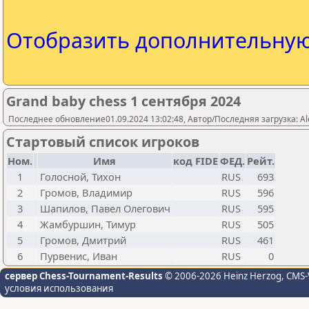
Отобразить дополнительну
Grand baby chess 1 сентября 2024
Последнее обновление01.09.2024 13:02:48, Автор/Последняя загрузка: Al
Стартовый список игроков
Ном.
Имя
код FIDE
ФЕД.
Рейт.
1
Голосной, Тихон
RUS
693
2
Громов, Владимир
RUS
596
3
Шапилов, Павел Олегович
RUS
595
4
Жамбуршин, Тимур
RUS
505
5
Громов, Дмитрий
RUS
461
6
Пурвенис, Иван
RUS
0
сервер Chess-Tournament-Results
© 2006-2026 Heinz Herzog
, CMS-
условия использования