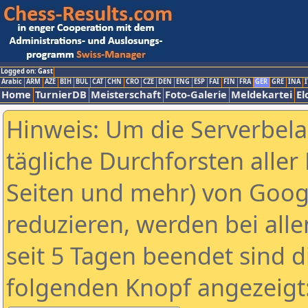
Logged on: Gast
Arabic
ARM
AZE
BIH
BUL
CAT
CHN
CRO
CZE
DEN
ENG
ESP
FAI
FIN
FRA
GER
GRE
INA
I
Home
TurnierDB
Meisterschaft
Foto-Galerie
Meldekartei
El
Hinweis: Um die Serverbel
tägliche Durchforsten aller 
Seiten und mehr) von Goog
reduzieren, werden bei alle
seit 5 Tagen beendet sind d
folgenden Knopf angezeigt