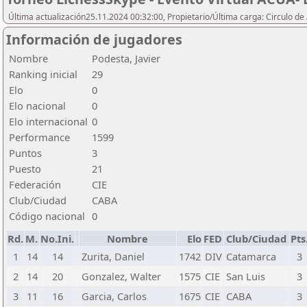
Última actualización25.11.2024 00:32:00, Propietario/Última carga: Circulo de
Información de jugadores
Nombre
Podesta, Javier
Ranking inicial
29
Elo
0
Elo nacional
0
Elo internacional
0
Performance
1599
Puntos
3
Puesto
21
Federación
CIE
Club/Ciudad
CABA
Código nacional
0
Rd.
M.
No.Ini.
Nombre
Elo
FED
Club/Ciudad
Pts
1
14
14
Zurita, Daniel
1742
DIV
Catamarca
3
2
14
20
Gonzalez, Walter
1575
CIE
San Luis
3
3
11
16
Garcia, Carlos
1675
CIE
CABA
3