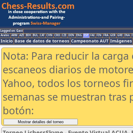
Logged on: Gast
Arabic
ARM
AZE
BIH
BUL
CAT
CHN
CRO
CZE
DEN
ENG
ESP
FAI
FIN
FRA
GER
GRE
INA
I
Inicio
Base de datos de torneos
Campeonato AUT
Imágenes
Nota: Para reducir la carga 
escaneos diarios de motor
Yahoo, todos los torneos f
semanas se muestran tras p
botón:
Torneo LichessSkype - Evento Virtual ACUA- 