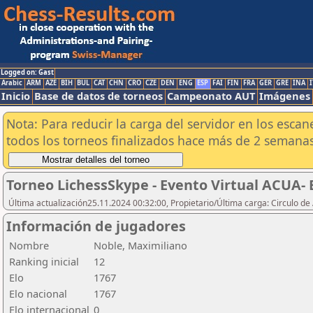
Logged on: Gast
Arabic
ARM
AZE
BIH
BUL
CAT
CHN
CRO
CZE
DEN
ENG
ESP
FAI
FIN
FRA
GER
GRE
INA
I
Inicio
Base de datos de torneos
Campeonato AUT
Imágenes
Nota: Para reducir la carga del servidor en los esc
todos los torneos finalizados hace más de 2 semanas
Torneo LichessSkype - Evento Virtual ACUA- 
Última actualización25.11.2024 00:32:00, Propietario/Última carga: Circulo de
Información de jugadores
Nombre
Noble, Maximiliano
Ranking inicial
12
Elo
1767
Elo nacional
1767
Elo internacional
0