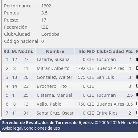
Performance
1302
Puntos
3,5
Puesto
17
Federación
CIE
Club/Ciudad
Cordoba
Código nacional
0
Rd.
M.
No.Ini.
Nombre
Elo
FED
Club/Ciudad
Pts.
1
12
27
Lazarte, Susana
0
CIE
Tucuman
2
2
8
11
Mitrani, Alberto
1792
CIE
Buenos Aires
4
3
13
20
Gonzalez, Walter
1575
CIE
San Luis
3
4
14
23
Brochero, Tito
0
CIE
0
5
11
25
Cisterna, Manuel
0
CIE
Tucuman
2,5
6
8
13
Vello, Pablo
1750
CIE
Buenos Aires
3,5
7
11
31
Santa Cruz, Oscar
0
CIE
Entre Rios
2
Servidor de Resultados de Torneos de Ajedrez
© 2006-2026 Heinz H
Aviso legal/Condiciones de uso