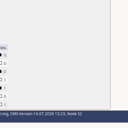
Res.
½
0
0
1
1
0
1
erzog
, CMS-Version 14.07.2026 13:23, Node S2