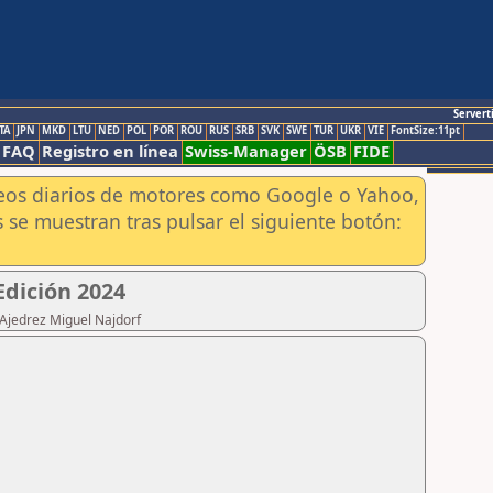
Servert
TA
JPN
MKD
LTU
NED
POL
POR
ROU
RUS
SRB
SVK
SWE
TUR
UKR
VIE
FontSize:11pt
FAQ
Registro en línea
Swiss-Manager
ÖSB
FIDE
aneos diarios de motores como Google o Yahoo,
 se muestran tras pulsar el siguiente botón:
Edición 2024
 Ajedrez Miguel Najdorf