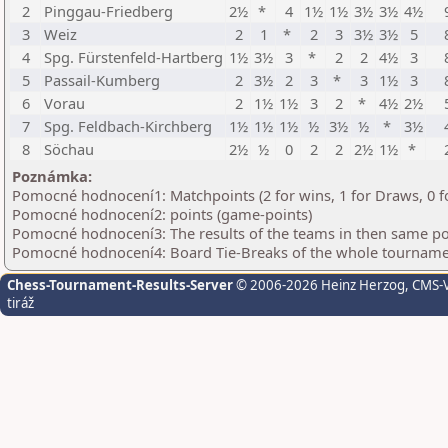
2
Pinggau-Friedberg
2½
*
4
1½
1½
3½
3½
4½
3
Weiz
2
1
*
2
3
3½
3½
5
4
Spg. Fürstenfeld-Hartberg
1½
3½
3
*
2
2
4½
3
5
Passail-Kumberg
2
3½
2
3
*
3
1½
3
6
Vorau
2
1½
1½
3
2
*
4½
2½
7
Spg. Feldbach-Kirchberg
1½
1½
1½
½
3½
½
*
3½
8
Söchau
2½
½
0
2
2
2½
1½
*
Poznámka:
Pomocné hodnocení1: Matchpoints (2 for wins, 1 for Draws, 0 f
Pomocné hodnocení2: points (game-points)
Pomocné hodnocení3: The results of the teams in then same po
Pomocné hodnocení4: Board Tie-Breaks of the whole tournam
Chess-Tournament-Results-Server
© 2006-2026 Heinz Herzog
, CMS-
tiráž