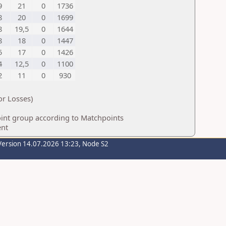
9
21
0
1736
8
20
0
1699
8
19,5
0
1644
8
18
0
1447
5
17
0
1426
4
12,5
0
1100
2
11
0
930
or Losses)
int group according to Matchpoints
ent
Version 14.07.2026 13:23, Node S2