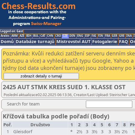
Logged on: Gast
Arabic
ARM
AZE
BIH
BUL
CAT
CHN
CRO
CZE
DEN
ENG
ESP
FAI
FIN
FRA
GER
GRE
INA
I
Domů
Databáze turnajů
Mistrovství AUT
Fotogalerie
FAQ
On
Poznámka: Kvůli redukci zatížení serveru denním s
přístupu a více) a vyhledávačů typu Google, Yahoo a 
týdny (od data ukončení turnaje) jsou zobrazeny po kl
2425 AUT STMK KREIS SUED 1. KLASSE OST
Poslední aktualizace02.02.2025 06:13:36, Creator/Last Upload: Steirischer L
Search for team
Křížová tabulka podle pořadí (Body)
Poř.
Družstvo
1
2
3
4
5
6
7
8
PH
1
Gleisdorf
*
2½
3
3½
3
3
3½
2½
1