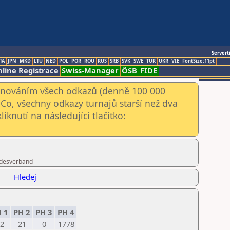
Servert
TA
JPN
MKD
LTU
NED
POL
POR
ROU
RUS
SRB
SVK
SWE
TUR
UKR
VIE
FontSize:11pt
line Registrace
Swiss-Manager
ÖSB
FIDE
kenováním všech odkazů (denně 100 000
Co, všechny odkazy turnajů starší než dva
iknutí na následující tlačítko:
andesverband
Hledej
 1
PH 2
PH 3
PH 4
2
21
0
1778