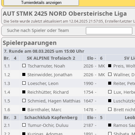
AUT STMK 2425 NORD Obersteirische Liga
Die Seite wurde zuletzt aktualisiert am 12.04.2025 21:57:05, Ersteller/Letzter
Suche nach Spieler oder Team
Spielerpaarungen
7. Runde am 08.03.2025 um 15:00 Uhr
Br.
4
SK ALPINE Trofaiach 2
Elo
-
6
SV L
1.1
Tscharnuter, Noah
2026
-
MK
Preis, Wo
1.2
Steinwidder, Jonathan
2026
-
MK
Wallner, D
1.3
Loescher, Leon
1990
-
Reiter, Pet
1.4
Reichhütter, Richard
1754
-
Lux, Herb
1.5
Schmied, Hagen Matthias
1647
-
Luschützky
1.6
Bärnthaler, Marc
1478
-
Brett nich
Br.
3
Schachklub Kapfenberg
Elo
-
5
Leob
2.1
Tumur-Ochir, Duluu
2187
-
Ramos Saa
2.2
Kuzinas, Adomas
1891
-
Shibata, M