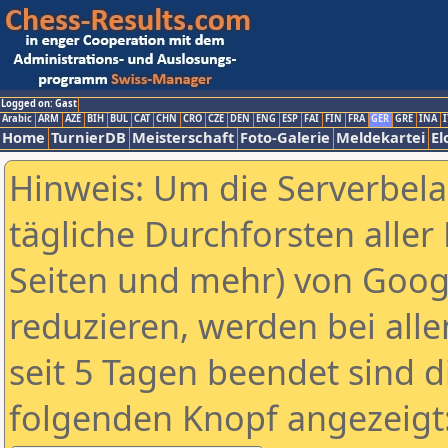
Logged on: Gast
Arabic
ARM
AZE
BIH
BUL
CAT
CHN
CRO
CZE
DEN
ENG
ESP
FAI
FIN
FRA
GER
GRE
INA
I
Home
TurnierDB
Meisterschaft
Foto-Galerie
Meldekartei
El
Hinweis: Um die Serverbel
tägliche Durchforsten aller 
Seiten und mehr) von Goog
reduzieren, werden bei alle
seit 5 Tagen beendet sind d
folgenden Knopf angezeigt