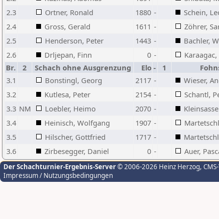
2.3
Ortner, Ronald
1880
-
Schein, L
2.4
Gross, Gerald
1611
-
Zöhrer, Sa
2.5
Henderson, Peter
1443
-
Bachler, W
2.6
Drljepan, Finn
0
-
Karaagac,
Br.
2
Schach ohne Ausgrenzung
Elo
-
1
Fohn
3.1
Bonstingl, Georg
2117
-
Wieser, A
3.2
Kutlesa, Peter
2154
-
Schantl, P
3.3
NM
Loebler, Heimo
2070
-
Kleinsasse
3.4
Heinisch, Wolfgang
1907
-
Martetschl
3.5
Hilscher, Gottfried
1717
-
Martetschl
3.6
Zirbesegger, Daniel
0
-
Auer, Pasc
Der Schachturnier-Ergebnis-Server
© 2006-2026 Heinz Herzog
, CMS
Impressum / Nutzungsbedingungen