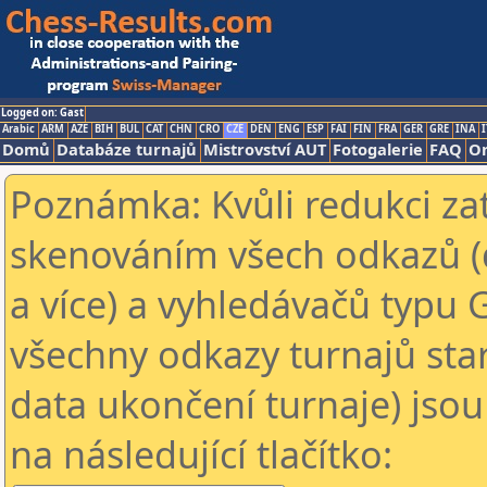
Logged on: Gast
Arabic
ARM
AZE
BIH
BUL
CAT
CHN
CRO
CZE
DEN
ENG
ESP
FAI
FIN
FRA
GER
GRE
INA
I
Domů
Databáze turnajů
Mistrovství AUT
Fotogalerie
FAQ
On
Poznámka: Kvůli redukci za
skenováním všech odkazů (
a více) a vyhledávačů typu 
všechny odkazy turnajů star
data ukončení turnaje) jsou
na následující tlačítko: