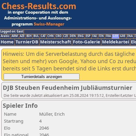
Logged on: Gast
Arabic
ARM
AZE
BIH
BUL
CAT
CHN
CRO
CZE
DEN
ENG
ESP
FAI
FIN
FRA
GER
GRE
INA
I
Home
TurnierDB
Meisterschaft
Foto-Galerie
Meldekartei
El
Hinweis: Um die Serverbelastung durch das tägliche D
Seiten und mehr) von Google, Yahoo und Co zu reduz
bereits seit 5 Tagen beendet sind die Links erst dur
DJB Steuben Feudenheim Jubliäumsturnier
Die Seite wurde zuletzt aktualisiert am 25.08.2024 19:15:12, Ersteller/Letzter
Spieler Info
Name
Müller, Erich
Startrang
4
Elo
2046
Elo national
2046