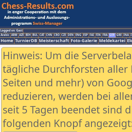
Logged on: Gast
Arabic
ARM
AZE
BIH
BUL
CAT
CHN
CRO
CZE
DEN
ENG
ESP
FAI
FIN
FRA
GER
GRE
INA
I
Home
TurnierDB
Meisterschaft
Foto-Galerie
Meldekartei
El
Hinweis: Um die Serverbel
tägliche Durchforsten aller 
Seiten und mehr) von Goog
reduzieren, werden bei alle
seit 5 Tagen beendet sind d
folgenden Knopf angezeigt