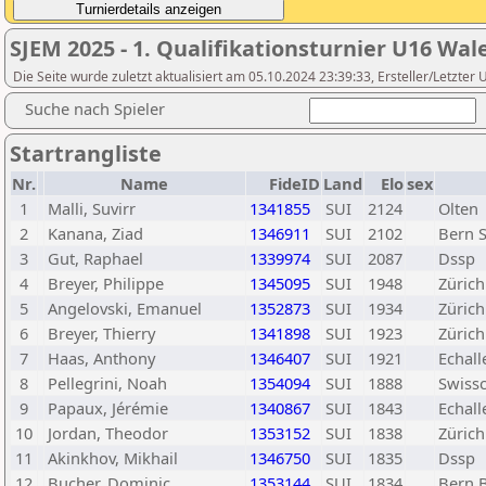
SJEM 2025 - 1. Qualifikationsturnier U16 Wa
Die Seite wurde zuletzt aktualisiert am 05.10.2024 23:39:33, Ersteller/Letzter
Suche nach Spieler
Startrangliste
Nr.
Name
FideID
Land
Elo
sex
1
Malli, Suvirr
1341855
SUI
2124
Olten
2
Kanana, Ziad
1346911
SUI
2102
Bern 
3
Gut, Raphael
1339974
SUI
2087
Dssp
4
Breyer, Philippe
1345095
SUI
1948
Zürich
5
Angelovski, Emanuel
1352873
SUI
1934
Züric
6
Breyer, Thierry
1341898
SUI
1923
Zürich
7
Haas, Anthony
1346407
SUI
1921
Echall
8
Pellegrini, Noah
1354094
SUI
1888
Swiss
9
Papaux, Jérémie
1340867
SUI
1843
Echall
10
Jordan, Theodor
1353152
SUI
1838
Zürich
11
Akinkhov, Mikhail
1346750
SUI
1835
Dssp
12
Bucher, Dominic
1353144
SUI
1834
Bern 