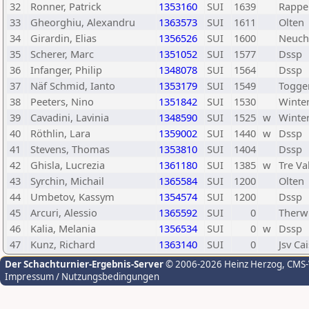
32
Ronner, Patrick
1353160
SUI
1639
Rappe
33
Gheorghiu, Alexandru
1363573
SUI
1611
Olten
34
Girardin, Elias
1356526
SUI
1600
Neuch
35
Scherer, Marc
1351052
SUI
1577
Dssp
36
Infanger, Philip
1348078
SUI
1564
Dssp
37
Näf Schmid, Ianto
1353179
SUI
1549
Togge
38
Peeters, Nino
1351842
SUI
1530
Winte
39
Cavadini, Lavinia
1348590
SUI
1525
w
Winte
40
Röthlin, Lara
1359002
SUI
1440
w
Dssp
41
Stevens, Thomas
1353810
SUI
1404
Dssp
42
Ghisla, Lucrezia
1361180
SUI
1385
w
Tre Va
43
Syrchin, Michail
1365584
SUI
1200
Olten
44
Umbetov, Kassym
1354574
SUI
1200
Dssp
45
Arcuri, Alessio
1365592
SUI
0
Therwi
46
Kalia, Melania
1356534
SUI
0
w
Dssp
47
Kunz, Richard
1363140
SUI
0
Jsv Ca
Der Schachturnier-Ergebnis-Server
© 2006-2026 Heinz Herzog
, CMS
Impressum / Nutzungsbedingungen