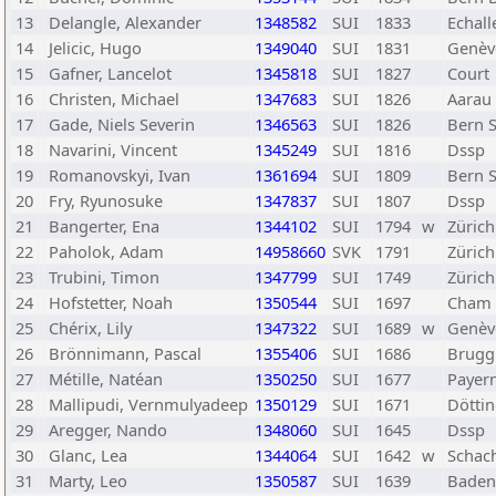
13
Delangle, Alexander
1348582
SUI
1833
Echall
14
Jelicic, Hugo
1349040
SUI
1831
Genèv
15
Gafner, Lancelot
1345818
SUI
1827
Court
16
Christen, Michael
1347683
SUI
1826
Aarau
17
Gade, Niels Severin
1346563
SUI
1826
Bern 
18
Navarini, Vincent
1345249
SUI
1816
Dssp
19
Romanovskyi, Ivan
1361694
SUI
1809
Bern 
20
Fry, Ryunosuke
1347837
SUI
1807
Dssp
21
Bangerter, Ena
1344102
SUI
1794
w
Zürich
22
Paholok, Adam
14958660
SVK
1791
Zürich
23
Trubini, Timon
1347799
SUI
1749
Züric
24
Hofstetter, Noah
1350544
SUI
1697
Cham
25
Chérix, Lily
1347322
SUI
1689
w
Genève
26
Brönnimann, Pascal
1355406
SUI
1686
Brugg
27
Métille, Natéan
1350250
SUI
1677
Payer
28
Mallipudi, Vernmulyadeep
1350129
SUI
1671
Dötti
29
Aregger, Nando
1348060
SUI
1645
Dssp
30
Glanc, Lea
1344064
SUI
1642
w
Schac
31
Marty, Leo
1350587
SUI
1639
Baden