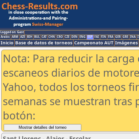
Logged on: Gast
Arabic
ARM
AZE
BIH
BUL
CAT
CHN
CRO
CZE
DEN
ENG
ESP
FAI
FIN
FRA
GER
GRE
INA
I
Inicio
Base de datos de torneos
Campeonato AUT
Imágenes
Nota: Para reducir la carga 
escaneos diarios de motor
Yahoo, todos los torneos f
semanas se muestran tras p
botón:
Sant Llorenç - Alaior - Escolar