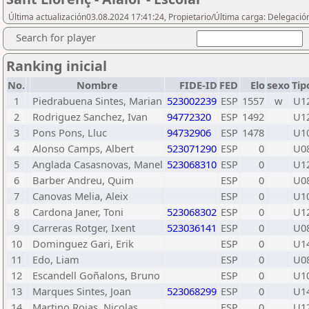
Última actualización03.08.2024 17:41:24, Propietario/Última carga: Delegaci
Search for player
Ranking inicial
No.
Nombre
FIDE-ID
FED
Elo
sexo
Tip
1
Piedrabuena Sintes, Marian
523002239
ESP
1557
w
U1
2
Rodriguez Sanchez, Ivan
94772320
ESP
1492
U1
3
Pons Pons, Lluc
94732906
ESP
1478
U1
4
Alonso Camps, Albert
523071290
ESP
0
U0
5
Anglada Casasnovas, Manel
523068310
ESP
0
U1
6
Barber Andreu, Quim
ESP
0
U0
7
Canovas Melia, Aleix
ESP
0
U1
8
Cardona Janer, Toni
523068302
ESP
0
U1
9
Carreras Rotger, Ixent
523036141
ESP
0
U0
10
Dominguez Gari, Erik
ESP
0
U1
11
Edo, Liam
ESP
0
U0
12
Escandell Goñalons, Bruno
ESP
0
U1
13
Marques Sintes, Joan
523068299
ESP
0
U1
14
Martino Rojas, Nicolas
ESP
0
U1