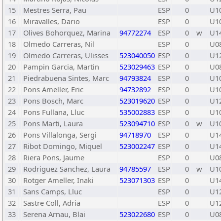
15
Mestres Serra, Pau
ESP
0
U1
16
Miravalles, Dario
ESP
0
U1
17
Olives Bohorquez, Marina
94772274
ESP
0
w
U1
18
Olmedo Carreras, Nil
ESP
0
U0
19
Olmedo Carreras, Ulisses
523040050
ESP
0
U1
20
Pampin Garcia, Martin
523029463
ESP
0
U0
21
Piedrabuena Sintes, Marc
94793824
ESP
0
U1
22
Pons Ameller, Eric
94732892
ESP
0
U1
23
Pons Bosch, Marc
523019620
ESP
0
U1
24
Pons Fullana, Lluc
535002883
ESP
0
U1
25
Pons Marti, Laura
523094710
ESP
0
w
U1
26
Pons Villalonga, Sergi
94718970
ESP
0
U1
27
Ribot Domingo, Miquel
523002247
ESP
0
U1
28
Riera Pons, Jaume
ESP
0
U0
29
Rodriguez Sanchez, Laura
94785597
ESP
0
w
U1
30
Rotger Ameller, Inaki
523071303
ESP
0
U1
31
Sans Camps, Lluc
ESP
0
U1
32
Sastre Coll, Adria
ESP
0
U1
33
Serena Arnau, Blai
523022680
ESP
0
U0