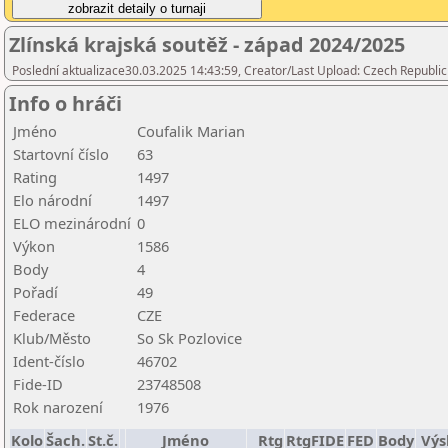
Zlínská krajská soutěž - západ 2024/2025
Poslední aktualizace30.03.2025 14:43:59, Creator/Last Upload: Czech Republic
Info o hráči
Jméno
Coufalik Marian
Startovní číslo
63
Rating
1497
Elo národní
1497
ELO mezinárodní
0
Výkon
1586
Body
4
Pořadí
49
Federace
CZE
Klub/Město
So Sk Pozlovice
Ident-číslo
46702
Fide-ID
23748508
Rok narození
1976
Kolo
Šach.
St.č.
Jméno
Rtg
RtgFIDE
FED
Body
Výsl