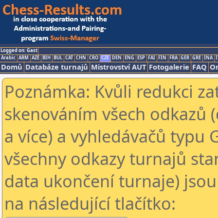
Logged on: Gast
Arabic
ARM
AZE
BIH
BUL
CAT
CHN
CRO
CZE
DEN
ENG
ESP
FAI
FIN
FRA
GER
GRE
INA
I
Domů
Databáze turnajů
Mistrovství AUT
Fotogalerie
FAQ
On
Poznámka: Kvůli redukci za
skenováním všech odkazů (
a více) a vyhledávačů typu 
všechny odkazy turnajů star
data ukončení turnaje) jsou
na následující tlačítko: