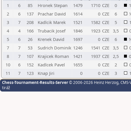
1
6
85
Hronek Stepan
1479
1710
CZE
0
2
6
137
Prachar David
1614
0
CZE
6
3
7
208
Kadlcik Marek
1521
1582
CZE
5
4
4
166
Trubacik Josef
1846
1923
CZE
3,5
5
6
26
Krenek David
1697
0
CZE
6
7
7
53
Sudrich Dominik
1246
1541
CZE
3,5
8
7
107
Krajicek Roman
1421
1937
CZE
2,5
10
6
152
Kadlcek Pavel
1655
0
CZE
2
11
7
123
Knap Jiri
0
0
CZE
3
Chess-Tournament-Results-Server
© 2006-2026 Heinz Herzog
, CMS-
tiráž