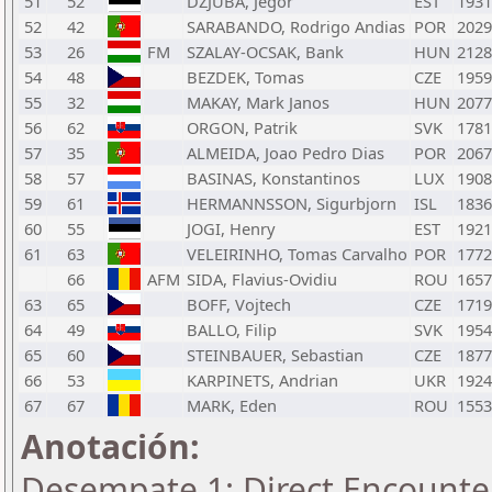
51
52
DZJUBA, Jegor
EST
1931
52
42
SARABANDO, Rodrigo Andias
POR
2029
53
26
FM
SZALAY-OCSAK, Bank
HUN
2128
54
48
BEZDEK, Tomas
CZE
1959
55
32
MAKAY, Mark Janos
HUN
2077
56
62
ORGON, Patrik
SVK
1781
57
35
ALMEIDA, Joao Pedro Dias
POR
2067
58
57
BASINAS, Konstantinos
LUX
1908
59
61
HERMANNSSON, Sigurbjorn
ISL
1836
60
55
JOGI, Henry
EST
1921
61
63
VELEIRINHO, Tomas Carvalho
POR
1772
66
AFM
SIDA, Flavius-Ovidiu
ROU
1657
63
65
BOFF, Vojtech
CZE
1719
64
49
BALLO, Filip
SVK
1954
65
60
STEINBAUER, Sebastian
CZE
1877
66
53
KARPINETS, Andrian
UKR
1924
67
67
MARK, Eden
ROU
1553
Anotación:
Desempate 1: Direct Encounter