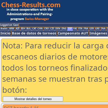
Logged on: Gast
Arabic
ARM
AZE
BIH
BUL
CAT
CHN
CRO
CZE
DEN
ENG
ESP
FAI
FIN
FRA
GER
GRE
INA
I
Inicio
Base de datos de torneos
Campeonato AUT
Imágenes
Nota: Para reducir la carga 
escaneos diarios de motor
todos los torneos finalizad
semanas se muestran tras p
botón: