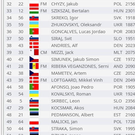
32
22
FM
CHYZY, Jakub
POL
2156
33
12
FM
SZIKSZAI, Bertalan
HUN
2301
34
56
SKREKO, Igor
SVK
1918
35
59
ZHUKOVSKYI, Oleksandr
UKR
1887
36
30
GONCALVES, Lucas Jordao
POR
2083
37
50
SIRAJ, Svit
SLO
1951
38
43
ANDRIES, Alf
DEN
2023
39
33
CM
MIZZI, Jack
MLT
2075
40
47
SIMUNEK, Jakub Simon
CZE
1972
41
28
FM
RIBERA VEGANZONES, Serni
AND
2090
42
38
MAMETEV, Artem
CZE
2052
43
39
FM
LOFTGAARD, Mikkel Vinh
DEN
2049
44
58
AFONSO, Joao Pedro
POR
1905
45
54
KOVALSKYI, Roman
UKR
1924
46
5
SKRBEC, Leon
SLO
2356
47
29
KOCSMAR, Akos
HUN
2084
48
21
PEDMANSON, Albert
EST
2160
49
64
MALICKI, Jan
POL
1728
50
44
STRAKA, Simon
SVK
1995