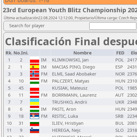
DGT boards: 1-16
23rd European Youth Blitz Championship 20
Última actualización22.08.2024 12:12:00, Propietario/Última carga: Czech Repu
Search for player
Clasificación Final despu
Rk.
No.Ini.
Nombre
FED
El
1
2
IM
KLIMKOWSKI, Jan
POL
2417
2
1
IM
MACIAS PINO, Diego
ESP
2431
3
3
FM
ELMI, Saad Abobaker
NOR
2376
4
10
FM
PALCZERT, Matyas
HUN
2310
5
45
KUSIAK, Mateusz
POL
1985
6
11
FM
BORRMANN, Laurenz
AUT
2302
7
7
TRUSHKO, Andrii
UKR
2348
8
6
IM
PASTI, Aron
HUN
2349
9
18
FM
RISTIC, Luka
SRB
2234
10
31
ILIEV, Hristiyan
BUL
2081
11
9
HEREGA, Nejc
SLO
2318