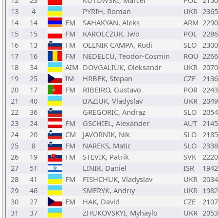
12
23
KUTOWSKI, Marcel
POL
2150
13
4
PYRIH, Roman
UKR
2365
14
14
FM
SAHAKYAN, Aleks
ARM
2290
15
15
FM
KAROLCZUK, Iwo
POL
2286
16
13
FM
OLENIK CAMPA, Rudi
SLO
2300
17
16
FM
NEDELCU, Teodor-Cosmin
ROU
2266
18
34
AIM
DOVGALIUK, Oleksandr
UKR
2070
19
25
IM
HRBEK, Stepan
CZE
2136
20
17
FM
RIBEIRO, Gustavo
POR
2243
21
40
BAZIUK, Vladyslav
UKR
2049
22
36
GREGORIC, Andraz
SLO
2054
23
24
FM
GSCHIEL, Alexander
AUT
2145
24
20
CM
JAVORNIK, Nik
SLO
2185
25
8
FM
NAREKS, Matic
SLO
2338
26
19
FM
STEVIK, Patrik
SVK
2220
27
51
LINIK, Daniel
ISR
1942
28
41
FM
FISHCHUK, Vladyslav
UKR
2034
29
46
SMERYK, Andriy
UKR
1982
30
27
FM
HAK, David
CZE
2107
31
37
ZHUKOVSKYI, Myhaylo
UKR
2053