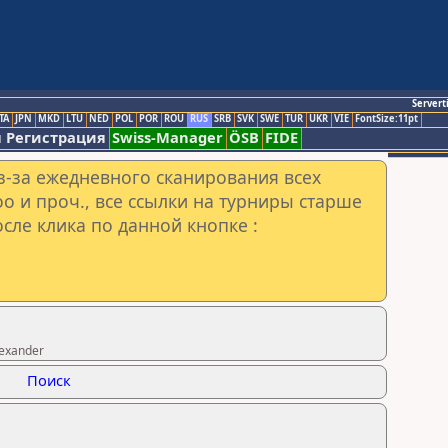
Servert
TA
JPN
MKD
LTU
NED
POL
POR
ROU
RUS
SRB
SVK
SWE
TUR
UKR
VIE
FontSize:11pt
 Регистрация
Swiss-Manager
ÖSB
FIDE
з-за ежедневного сканирования всех
o и проч., все ссылки на турниры старше
сле клика по данной кнопке :
exander
Поиск