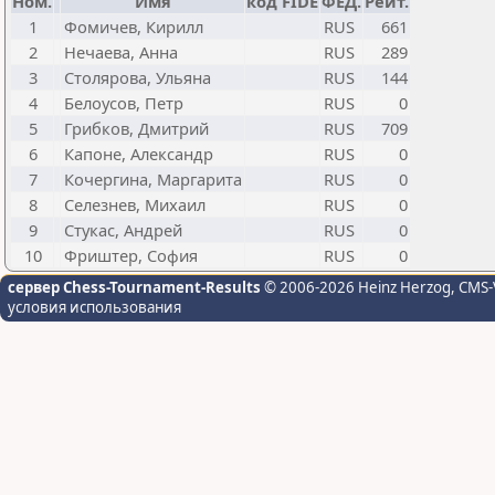
Ном.
Имя
код FIDE
ФЕД.
Рейт.
1
Фомичев, Кирилл
RUS
661
2
Нечаева, Анна
RUS
289
3
Столярова, Ульяна
RUS
144
4
Белоусов, Петр
RUS
0
5
Грибков, Дмитрий
RUS
709
6
Капоне, Александр
RUS
0
7
Кочергина, Маргарита
RUS
0
8
Селезнев, Михаил
RUS
0
9
Стукас, Андрей
RUS
0
10
Фриштер, София
RUS
0
сервер Chess-Tournament-Results
© 2006-2026 Heinz Herzog
, CMS-
условия использования