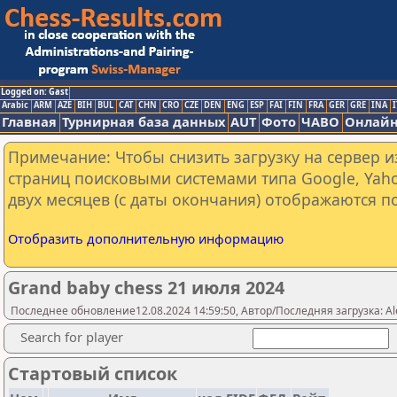
Logged on: Gast
Arabic
ARM
AZE
BIH
BUL
CAT
CHN
CRO
CZE
DEN
ENG
ESP
FAI
FIN
FRA
GER
GRE
INA
I
Главная
Турнирная база данных
AUT
Фото
ЧАВО
Онлайн
Примечание: Чтобы снизить загрузку на сервер и
страниц поисковыми системами типа Google, Yaho
двух месяцев (с даты окончания) отображаются по
Отобразить дополнительную информацию
Grand baby chess 21 июля 2024
Последнее обновление12.08.2024 14:59:50, Автор/Последняя загрузка: Al
Search for player
Стартовый список