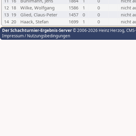
11
16
Buhlmann, Jens
1864
1
0
nicht a
12
18
Wilke, Wolfgang
1586
1
0
nicht a
13
19
Glied, Claus-Peter
1457
0
0
nicht a
14
20
Haack, Stefan
1699
1
0
nicht a
Der Schachturnier-Ergebnis-Server
© 2006-2026 Heinz Herzog
, CMS
Impressum / Nutzungsbedingungen