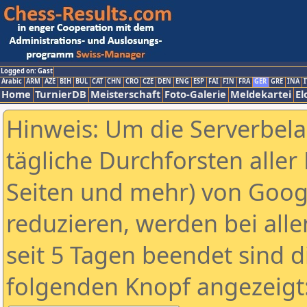
Logged on: Gast
Arabic
ARM
AZE
BIH
BUL
CAT
CHN
CRO
CZE
DEN
ENG
ESP
FAI
FIN
FRA
GER
GRE
INA
I
Home
TurnierDB
Meisterschaft
Foto-Galerie
Meldekartei
El
Hinweis: Um die Serverbel
tägliche Durchforsten aller 
Seiten und mehr) von Goog
reduzieren, werden bei alle
seit 5 Tagen beendet sind d
folgenden Knopf angezeigt