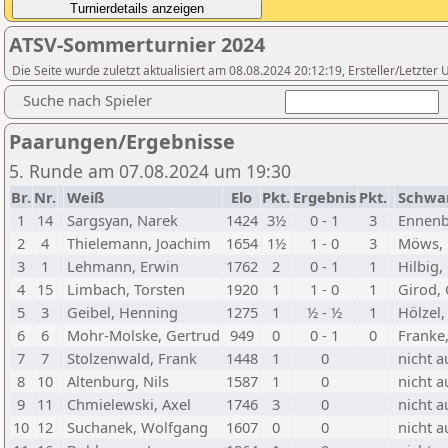
ATSV-Sommerturnier 2024
Die Seite wurde zuletzt aktualisiert am 08.08.2024 20:12:19, Ersteller/Letzte
Suche nach Spieler
Paarungen/Ergebnisse
5. Runde am 07.08.2024 um 19:30
Br.
Nr.
Weiß
Elo
Pkt.
Ergebnis
Pkt.
Schwa
1
14
Sargsyan, Narek
1424
3½
0 - 1
3
Ennenba
2
4
Thielemann, Joachim
1654
1½
1 - 0
3
Möws, 
3
1
Lehmann, Erwin
1762
2
0 - 1
1
Hilbig,
4
15
Limbach, Torsten
1920
1
1 - 0
1
Girod,
5
3
Geibel, Henning
1275
1
½ - ½
1
Hölzel
6
6
Mohr-Molske, Gertrud
949
0
0 - 1
0
Franke,
7
7
Stolzenwald, Frank
1448
1
0
nicht a
8
10
Altenburg, Nils
1587
1
0
nicht a
9
11
Chmielewski, Axel
1746
3
0
nicht a
10
12
Suchanek, Wolfgang
1607
0
0
nicht a