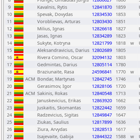
9
Kavalnis, Rytis
12841870
1859
10
Spevak, Dovydas
12834530
1853
11
Voroblievas, Arturas
12803430
1851
12
Milius, Ignas
12826618
1827
13
Jasas, Ignas
12834289
1823
14
Sukyte, Kotryna
12821799
1818
w
15
Aleksandravicius, Darius
12802689
1805
16
Rivera Comino, Oscar
32094132
1803
17
Gedmintas, Darius
12805114
1780
18
Braziunaite, Rasa
24596841
1770
w
19
ACM
Bondar, Martynas
12842745
1746
20
Gerasimov, Igor
12828106
1720
21
ACM
Sakinis, Rokas
12840548
1713
22
Januskevicius, Erikas
12863920
1662
23
Juskaitis, Skomantas
12822442
1659
24
Radzevicius, Sigitas
12849847
1647
25
Ziukas, Saulius
12817899
1636
26
Ziura, Arvydas
12828513
1617
27
Isajevaite, Gabija
12844322
1588
w