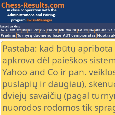
Logged on: Gast
Arabic
ARM
AZE
BIH
BUL
CAT
CHN
CRO
CZE
DEN
ENG
ESP
FAI
FIN
FRA
GER
GRE
INA
I
Pradinis
Turnyrų duomenų bazė
AUT čempionatas
Nuotrau
Pastaba: kad būtų apribota
apkrova dėl paieškos sistem
Yahoo and Co ir pan. veiklo
puslapių ir daugiau), skenu
dviejų savaičių (pagal turn
nuorodos rodomos tik spragt