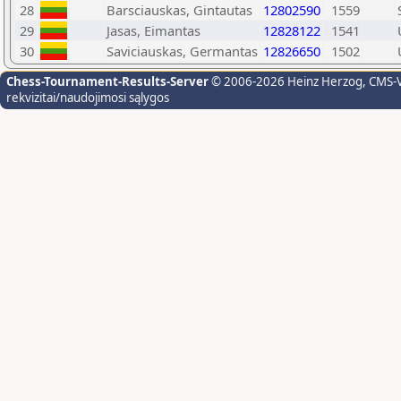
28
Barsciauskas, Gintautas
12802590
1559
29
Jasas, Eimantas
12828122
1541
30
Saviciauskas, Germantas
12826650
1502
Chess-Tournament-Results-Server
© 2006-2026 Heinz Herzog
, CMS-
rekvizitai/naudojimosi sąlygos