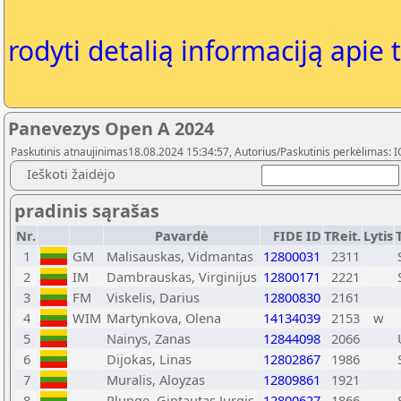
rodyti detalią informaciją apie 
Panevezys Open A 2024
Paskutinis atnaujinimas18.08.2024 15:34:57, Autorius/Paskutinis perkėlimas: 
Ieškoti žaidėjo
pradinis sąrašas
Nr.
Pavardė
FIDE ID
TReit.
Lytis
1
GM
Malisauskas, Vidmantas
12800031
2311
2
IM
Dambrauskas, Virginijus
12800171
2221
3
FM
Viskelis, Darius
12800830
2161
4
WIM
Martynkova, Olena
14134039
2153
w
5
Nainys, Zanas
12844098
2066
6
Dijokas, Linas
12802867
1986
7
Muralis, Aloyzas
12809861
1921
8
Plunge, Gintautas Jurgis
12800627
1866