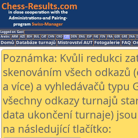
Logged on: Gast
Arabic
ARM
AZE
BIH
BUL
CAT
CHN
CRO
CZE
DEN
ENG
ESP
FAI
FIN
FRA
GER
GRE
INA
I
Domů
Databáze turnajů
Mistrovství AUT
Fotogalerie
FAQ
On
Poznámka: Kvůli redukci za
skenováním všech odkazů (
a více) a vyhledávačů typu 
všechny odkazy turnajů star
data ukončení turnaje) jsou
na následující tlačítko: