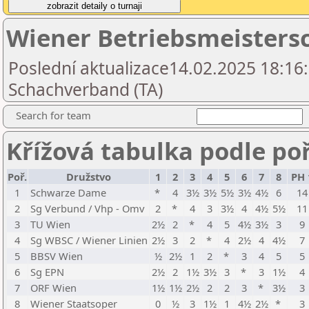
Wiener Betriebsmeistersc
Poslední aktualizace14.02.2025 18:16
Schachverband (TA)
Search for team
Křížová tabulka podle po
Poř.
Družstvo
1
2
3
4
5
6
7
8
PH 
1
Schwarze Dame
*
4
3½
3½
5½
3½
4½
6
14
2
Sg Verbund / Vhp - Omv
2
*
4
3
3½
4
4½
5½
11
3
TU Wien
2½
2
*
4
5
4½
3½
3
9
4
Sg WBSC / Wiener Linien
2½
3
2
*
4
2½
4
4½
7
5
BBSV Wien
½
2½
1
2
*
3
4
5
5
6
Sg EPN
2½
2
1½
3½
3
*
3
1½
4
7
ORF Wien
1½
1½
2½
2
2
3
*
3½
3
8
Wiener Staatsoper
0
½
3
1½
1
4½
2½
*
3