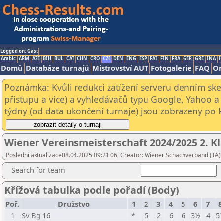
Logged on: Gast
Arabic
ARM
AZE
BIH
BUL
CAT
CHN
CRO
CZE
DEN
ENG
ESP
FAI
FIN
FRA
GER
GRE
INA
I
Domů
Databáze turnajů
Mistrovství AUT
Fotogalerie
FAQ
On
Poznámka: Kvůli redukci zatížení serveru denním s
přístupu a více) a vyhledávačů typu Google, Yahoo a 
týdny (od data ukončení turnaje) jsou zobrazeny po kl
Wiener Vereinsmeisterschaft 2024/2025 2. Kl
Poslední aktualizace08.04.2025 09:21:06, Creator: Wiener Schachverband (TA)
Search for team
Křížová tabulka podle pořadí (Body)
Poř.
Družstvo
1
2
3
4
5
6
7
1
Sv Bg 16
*
5
2
6
6
3½
4
5