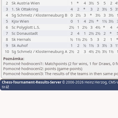
2
Sk Austria Wien
1
*
4
3½
5
5
2
4
3
1. Sk Ottakring
4
2
*
3
2
3½
5
3
4
Sg Schmelz / Klosterneuburg B
0
2½
3
*
3½
3
3½
5
Kjsv Wien
0
1
4
2½
*
1½
3½
6
Sc Polyglott L.S.
2½
1
2½
3
4½
*
4
7
Sc Donaustadt
2
4
1
2½
2½
2
*
8
Sk Hernals
½
1½
2½
5
3
2
1
9
Sk Auhof
1
2
½
1½
3
3½
3
1
10
Sg Schmelz / Klosterneuburg A
2½
2
3
4½
2½
3½
1½
Poznámka:
Pomocné hodnocení1: Matchpoints (2 for wins, 1 for Draws, 0 f
Pomocné hodnocení2: points (game-points)
Pomocné hodnocení3: The results of the teams in then same po
Chess-Tournament-Results-Server
© 2006-2026 Heinz Herzog
, CMS-
tiráž