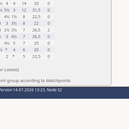
½
4
4
14
33
0
½
5½
3
12
31,5
0
1
4½
1½
8
22,5
0
3
3
3½
8
22
0
4
2½
2½
7
26,5
2
5
3
4½
7
26,5
0
*
4½
5
7
25
0
½
*
4
6
20
0
1
2
*
5
22,5
0
or Losses)
int group according to Matchpoints
Version 14.07.2026 13:23, Node S2