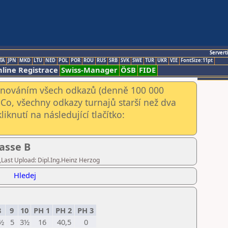
Servert
TA
JPN
MKD
LTU
NED
POL
POR
ROU
RUS
SRB
SVK
SWE
TUR
UKR
VIE
FontSize:11pt
line Registrace
Swiss-Manager
ÖSB
FIDE
kenováním všech odkazů (denně 100 000
Co, všechny odkazy turnajů starší než dva
iknutí na následující tlačítko:
asse B
,Last Upload: Dipl.Ing.Heinz Herzog
Hledej
8
9
10
PH 1
PH 2
PH 3
½
5
3½
16
40,5
0