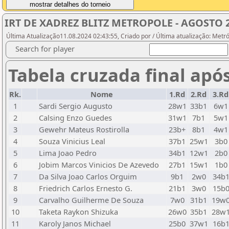
IRT DE XADREZ BLITZ METROPOLE - AGOSTO 
Última Atualização11.08.2024 02:43:55, Criado por / Última atualização: Metr
Search for player
Tabela cruzada final apó
Rk.
Nome
1.Rd
2.Rd
3.Rd
1
Sardi Sergio Augusto
28w1
33b1
6w1
2
Calsing Enzo Guedes
31w1
7b1
5w1
3
Gewehr Mateus Rostirolla
23b+
8b1
4w1
4
Souza Vinicius Leal
37b1
25w1
3b0
5
Lima Joao Pedro
34b1
12w1
2b0
6
Jobim Marcos Vinicios De Azevedo
27b1
15w1
1b0
7
Da Silva Joao Carlos Orguim
9b1
2w0
34b
8
Friedrich Carlos Ernesto G.
21b1
3w0
15b
9
Carvalho Guilherme De Souza
7w0
31b1
19w
10
Taketa Raykon Shizuka
26w0
35b1
28w
11
Karoly Janos Michael
25b0
37w1
16b