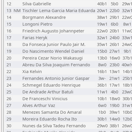
12
Silva Gabrielle
40b1
5b0
29w
13
NM
Tischler Lema Garcia Maria Eduarda
20w1
22b0
32w
14
Borgmann Alexandre
38w1
29b1
22w
15
Longoni Pietro
19w1
6b0
8w1
16
Friedrich Augusto Johannpeter
22w0
20b1
11w
17
Farias Heryk
32w1
24b0
33w
18
Da Fonseca Junior Paulo Jair M.
35w1
26b1
24w
19
Do Nascimento Wendel Daniel
15b0
27w1
9b1
20
Pereira Cezar Norio Wakasugi
13b0
16w0
37b
21
Abreu Da Silva Joaquim Fernando
8w0
23b0
40w
22
Xia Kelvin
16b1
13w1
14b
23
Fernandes Antonio Junior Gaspar
3w-
21w1
25b
24
Schmegel Eduardo Henrique
36b1
17w1
18b
25
De Andrade Arthur Batuli
11w1
4b0
23w
26
De Franceschi Vinicius
10b1
18w0
30b
27
Alves Arthur Vaz
6w0
19b0
31w
28
Menezes Samanta Do Amaral
1b0
39w1
10b
29
Moreira Eduardo Rocha Ito
30b1
14w0
12b
30
Nunes da Silva Tadeu Fernando
29w0
38b1
26w