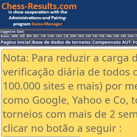
Logged on: Gast
Arabic
ARM
AZE
BIH
BUL
CAT
CHN
CRO
CZE
DEN
ENG
ESP
FAI
FIN
FRA
GER
GRE
INA
I
Pagina inicial
Base de dados de torneios
Campeonato AUT
F
Nota: Para reduzir a carga 
verificação diária de todos 
100.000 sites e mais) por 
como Google, Yahoo e Co, t
torneios com mais de 2 sem
clicar no botão a seguir :