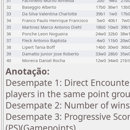
31
Fachinello Murilo Almeida
2b0
9w0
27b
32
Baseggio Alberto
17b0
36w1
13b
33
Da Silva Valentina Charlotte
39b1
1w0
17b
34
Franco Paulo Henrique Francisco
5w0
40b1
7w0
35
Martinez Marco Antonio Diehl
18b0
10w0
39b
36
Ponche Leon Nogueira
24w0
32b0
38w
37
Fleck Antonio Baptista
4w0
11b0
20w
38
Lipert Tania Boff
14b0
30w0
36b
39
Damatto Junior Jose Roberto
33w0
28b0
35w
40
Moreira Daniel Rocha
12w0
34w0
21b
Anotação:
Desempate 1: Direct Encounter
players in the same point gro
Desempate 2: Number of wins 
Desempate 3: Progressive Scor
(PS)(Gamepoints)