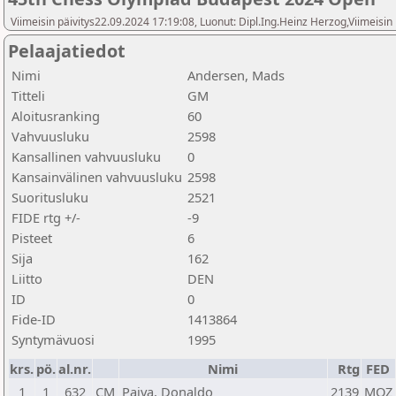
Viimeisin päivitys22.09.2024 17:19:08, Luonut: Dipl.Ing.Heinz Herzog,Viimeisin
Pelaajatiedot
Nimi
Andersen, Mads
Titteli
GM
Aloitusranking
60
Vahvuusluku
2598
Kansallinen vahvuusluku
0
Kansainvälinen vahvuusluku
2598
Suoritusluku
2521
FIDE rtg +/-
-9
Pisteet
6
Sija
162
Liitto
DEN
ID
0
Fide-ID
1413864
Syntymävuosi
1995
krs.
pö.
al.nr.
Nimi
Rtg
FED
1
1
632
CM
Paiva, Donaldo
2139
MOZ