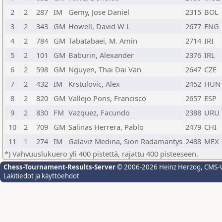
2
2
287
IM
Gemy, Jose Daniel
2315
BOL
3
2
343
GM
Howell, David W L
2677
ENG
4
2
784
GM
Tabatabaei, M. Amin
2714
IRI
5
2
101
GM
Baburin, Alexander
2376
IRL
6
2
598
GM
Nguyen, Thai Dai Van
2647
CZE
7
2
432
IM
Krstulovic, Alex
2452
HUN
8
2
820
GM
Vallejo Pons, Francisco
2657
ESP
9
2
830
FM
Vazquez, Facundo
2388
URU
10
2
709
GM
Salinas Herrera, Pablo
2479
CHI
11
1
274
IM
Galaviz Medina, Sion Radamantys
2488
MEX
*) Vahvuuslukuero yli 400 pistettä, rajattu 400 pisteeseen.
Chess-Tournament-Results-Server
© 2006-2026 Heinz Herzog
, CMS-
Lakitiedot ja käyttöehdot