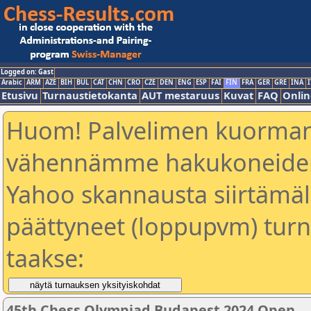
Logged on: Gast
Arabic
ARM
AZE
BIH
BUL
CAT
CHN
CRO
CZE
DEN
ENG
ESP
FAI
FIN
FRA
GER
GRE
INA
I
Etusivu
Turnaustietokanta
AUT mestaruus
Kuvat
FAQ
Onlin
Huom! Palvelimen kuorman
vähennämme hakukoneiden
Yahoo skannausta siirtämällä
päättyneet (loppupvm) turn
taakse:
45th Chess Olympiad Budapest 2024 Open