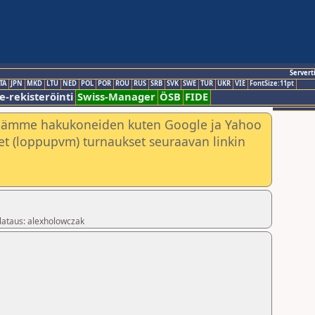
Servert
TA
JPN
MKD
LTU
NED
POL
POR
ROU
RUS
SRB
SVK
SWE
TUR
UKR
VIE
FontSize:11pt
e-rekisteröinti
Swiss-Manager
ÖSB
FIDE
nämme hakukoneiden kuten Google ja Yahoo
neet (loppupvm) turnaukset seuraavan linkin
 lataus: alexholowczak