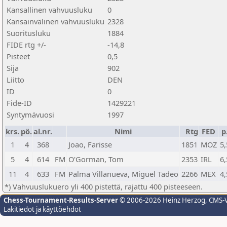
Kansallinen vahvuusluku
0
Kansainvälinen vahvuusluku
2328
Suoritusluku
1884
FIDE rtg +/-
-14,8
Pisteet
0,5
Sija
902
Liitto
DEN
ID
0
Fide-ID
1429221
Syntymävuosi
1997
krs.
pö.
al.nr.
Nimi
Rtg
FED
p
1
4
368
Joao, Farisse
1851
MOZ
5,
5
4
614
FM
O'Gorman, Tom
2353
IRL
6,
11
4
633
FM
Palma Villanueva, Miguel Tadeo
2266
MEX
4,
*) Vahvuuslukuero yli 400 pistettä, rajattu 400 pisteeseen.
Chess-Tournament-Results-Server
© 2006-2026 Heinz Herzog
, CMS-
Lakitiedot ja käyttöehdot