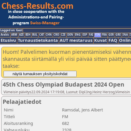
Logged on: Gast
Arabic
ARM
AZE
BIH
BUL
CAT
CHN
CRO
CZE
DEN
ENG
ESP
FAI
FIN
FRA
GER
GRE
INA
I
Etusivu
Turnaustietokanta
AUT mestaruus
Kuvat
FAQ
Onlin
Huom! Palvelimen kuorman pienentämiseksi vähen
skannausta siirtämällä yli viisi päivää sitten päätty
taakse:
45th Chess Olympiad Budapest 2024 Open
Viimeisin päivitys22.09.2024 17:19:08, Luonut: Dipl.Ing.Heinz Herzog,Viimeisin
Pelaajatiedot
Nimi
Ramsdal, Jens Albert
Titteli
FM
Aloitusranking
682
Vahvuusluku
2328