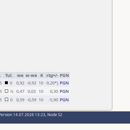
.
Tul.
we
w-we
K
rtg+/-
PGN
5
0
0,92
-0,92
10
-9,20*)
PGN
5
½
0,47
0,03
10
0,30
PGN
5
0
0,59
-0,59
10
-5,90
PGN
Version 14.07.2026 13:23, Node S2